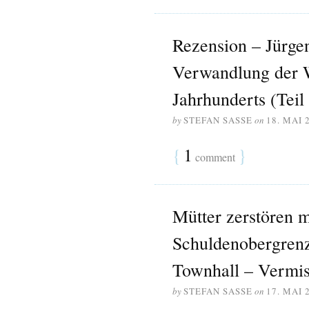
Rezension – Jürge
Verwandlung der W
Jahrhunderts (Teil
by
STEFAN SASSE
on
18. MAI 
{
1
}
comment
Mütter zerstören m
Schuldenobergrenz
Townhall – Vermis
by
STEFAN SASSE
on
17. MAI 