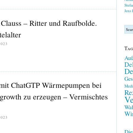
Stefa
Jens
Clauss – Ritter und Raufbolde.
elalter
2023
Tag
Auß
Del
De
Ges
n mit ChatGTP Wärmepumpen bei
Medi
Re
growth zu erzeugen – Vermischtes
Ve
Wah
Wir
2023
Die