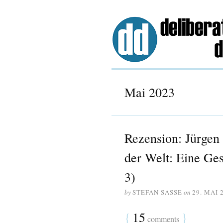
Mai 2023
Rezension: Jürge
der Welt: Eine Ges
3)
by
STEFAN SASSE
on
29. MAI 
{
15
}
comments