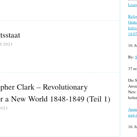
Lese
Relig
Graha
kriti
sstaat
16.0
I 2023
16. J
By:
S
37 re
Die S
pher Clark – Revolutionary
Ansa
Netz 
or a New World 1848-1849 (Teil 1)
befun
2023
Anme
und d
16. J