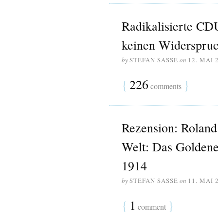
Radikalisierte CDU
keinen Widerspruc
by
STEFAN SASSE
on
12. MAI 
{
226
}
comments
Rezension: Roland
Welt: Das Goldene
1914
by
STEFAN SASSE
on
11. MAI 
{
1
}
comment