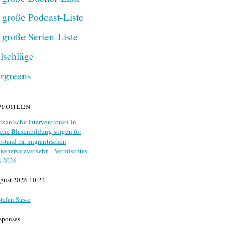
 große Podcast-Liste
 große Serien-Liste
lschläge
rgreens
pfohlen
kanische Interventionen in
che Blasenbildung sorgen für
stand im migrantischen
nenersatzverkehr – Vermischtes
8.2026
gust 2026 10:24
tefan Sasse
sponses