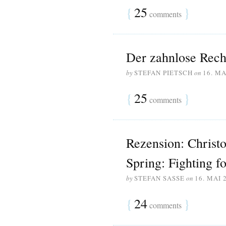
{
25
}
comments
Der zahnlose Recht
by
STEFAN PIETSCH
on
16. MA
{
25
}
comments
Rezension: Christo
Spring: Fighting f
by
STEFAN SASSE
on
16. MAI 
{
24
}
comments