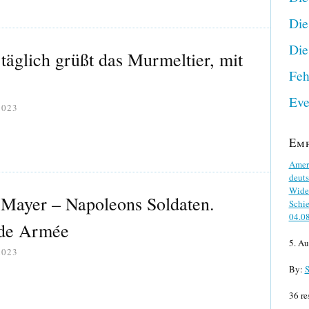
Die
Die
täglich grüßt das Murmeltier, mit
Feh
Eve
2023
Em
Ameri
deuts
Wider
. Mayer – Napoleons Soldaten.
Schie
04.0
nde Armée
5. Au
2023
By:
S
36 re