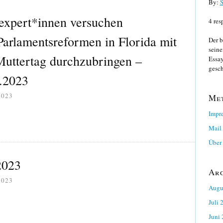
By:
S
xpert*innen versuchen
4 res
Parlamentsreformen in Florida mit
Der b
seine
uttertag durchzubringen –
Essay
gesch
.2023
2023
Me
Impr
Mail
Über 
2023
Ar
2023
Augu
Juli 
Juni