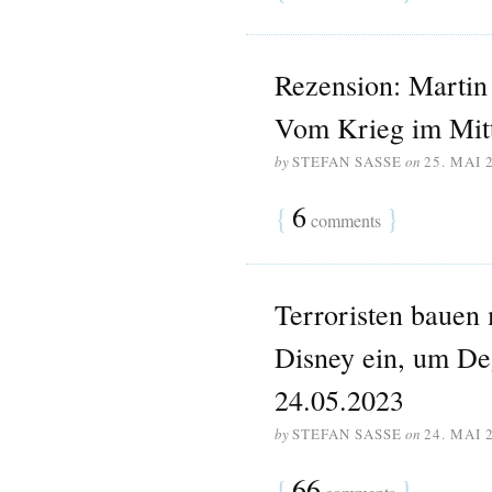
Rezension: Martin 
Vom Krieg im Mitt
by
STEFAN SASSE
on
25. MAI 
{
6
}
comments
Terroristen baue
Disney ein, um De
24.05.2023
by
STEFAN SASSE
on
24. MAI 
{
66
}