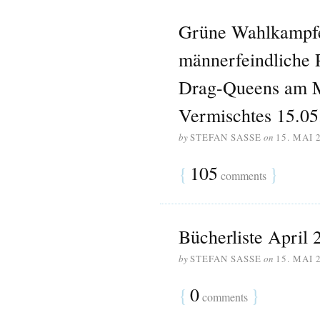
Grüne Wahlkampfe
männerfeindliche 
Drag-Queens am M
Vermischtes 15.05
by
STEFAN SASSE
on
15. MAI 
{
105
}
comments
Bücherliste April 
by
STEFAN SASSE
on
15. MAI 
{
0
}
comments