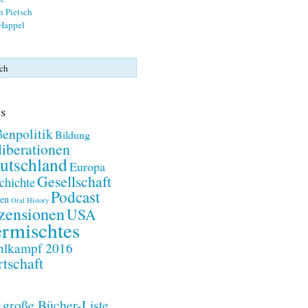
n Pietsch
 Happel
s
enpolitik
Bildung
iberationen
utschland
Europa
Gesellschaft
chichte
Podcast
en
Oral History
zensionen
USA
rmischtes
lkampf 2016
tschaft
 große Bücher-Liste