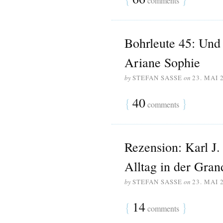
comments
Bohrleute 45: Und 
Ariane Sophie
by
STEFAN SASSE
on
23. MAI 
{
40
}
comments
Rezension: Karl J
Alltag in der Gra
by
STEFAN SASSE
on
23. MAI 
{
14
}
comments