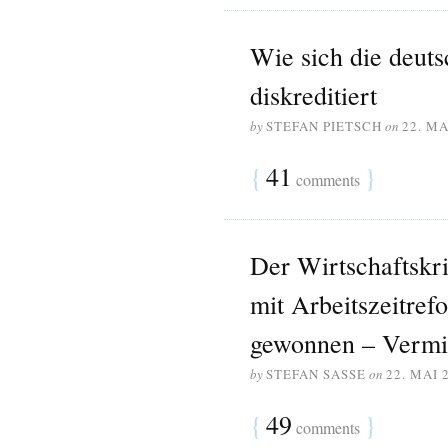
Wie sich die deuts
diskreditiert
by
STEFAN PIETSCH
on
22. MA
{
41
}
comments
Der Wirtschaftskr
mit Arbeitszeitref
gewonnen – Vermi
by
STEFAN SASSE
on
22. MAI 
{
49
}
comments