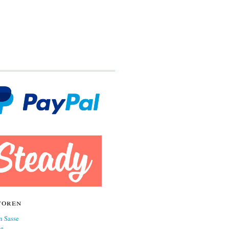
toren
n Sasse
ne