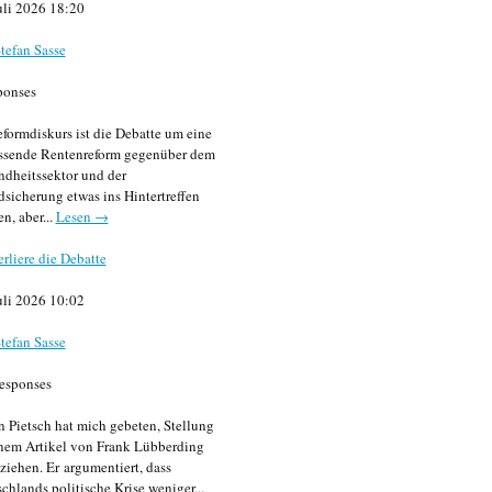
uli 2026 18:20
tefan Sasse
ponses
formdiskurs ist die Debatte um eine
ssende Rentenreform gegenüber dem
dheitssektor und der
sicherung etwas ins Hintertreffen
en, aber...
Lesen →
erliere die Debatte
uli 2026 10:02
tefan Sasse
esponses
n Pietsch hat mich gebeten, Stellung
nem Artikel von Frank Lübberding
ziehen. Er argumentiert, dass
chlands politische Krise weniger...