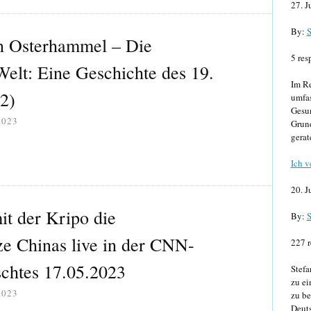
27. J
By:
S
n Osterhammel – Die
5 res
elt: Eine Geschichte des 19.
Im Re
 2)
umfa
Gesun
2023
Grund
gerat
Ich v
20. J
it der Kripo die
By:
S
e Chinas live in der CNN-
227 r
chtes 17.05.2023
Stefa
zu ei
2023
zu be
Deuts