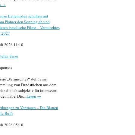
n →
iöse Extremisten schaffen mit
m Platner den Sonntag ab und
sieren israelische Filme – Vermischtes
7.2027
uli 2026 11:10
tefan Sasse
sponses
erie „Vermischtes“ stellt eine
mmlung von Fundstücken aus dem
dar, die ich subjektiv für interessant
den habe. Die...
Lesen →
rkungen zu Vertrauen – Die Blauen
ie Buffs
uli 2026 05:10