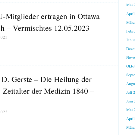
Mai 
-Mitglieder ertragen in Ottawa
April
März
h – Vermischtes 12.05.2023
Febr
2023
Janu
Deze
Nove
Okto
Sept
 D. Gerste – Die Heilung der
Augu
 Zeitalter der Medizin 1840 –
Juli 
Juni
Mai 
2023
April
März