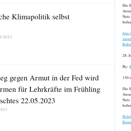
Die S
Ansa
che Klimapolitik selbst
Netz 
befun
Jens
I 2023
zusa
Refor
28. J
By:
S
ieg gegen Armut in der Fed wird
150 r
ormen für Lehrkräfte im Frühling
Die S
Ansa
schtes 22.05.2023
Netz 
befun
2023
Bohrl
Rente