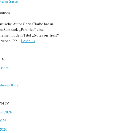
tefan Sasse
ponses
ritische Autor Chris Clarke hat in
m Substack „Parables“ eine
reihe mit dem Titel „Notes on Trust“
rieben. Ich...
Lesen →
ta
essum
dieses Blog
chiv
st 2026
2026
 2026