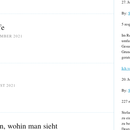
27. J
By:
S
5 res
fe
Im Re
EMBER 2021
umfa
Gesun
Grund
gerat
Ich v
20. J
ST 2021
By:
S
227 r
Stefa
zu ei
n, wohin man sieht
zu be
Deuts