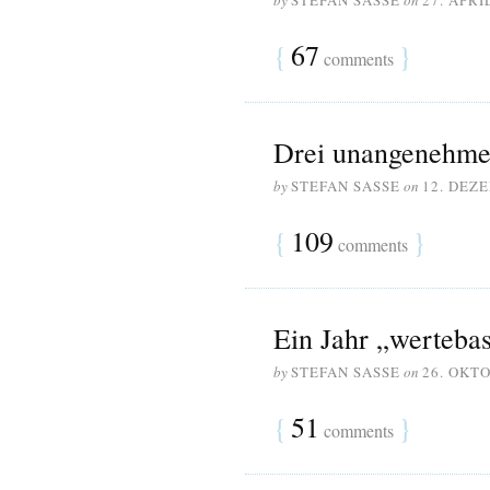
by
STEFAN SASSE
on
27. APRI
{
67
}
comments
Drei unangenehme
by
STEFAN SASSE
on
12. DEZ
{
109
}
comments
Ein Jahr „wertebas
by
STEFAN SASSE
on
26. OKT
{
51
}
comments