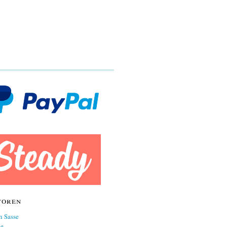
toren
n Sasse
ne