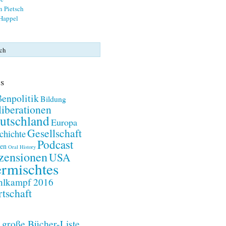
n Pietsch
 Happel
s
enpolitik
Bildung
iberationen
utschland
Europa
Gesellschaft
chichte
Podcast
en
Oral History
zensionen
USA
rmischtes
lkampf 2016
tschaft
 große Bücher-Liste