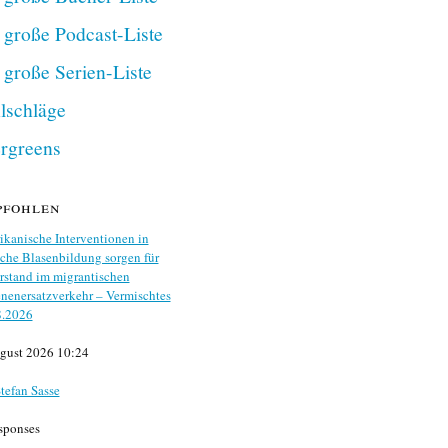
 große Podcast-Liste
 große Serien-Liste
lschläge
rgreens
pfohlen
kanische Interventionen in
che Blasenbildung sorgen für
stand im migrantischen
nenersatzverkehr – Vermischtes
8.2026
gust 2026 10:24
tefan Sasse
sponses