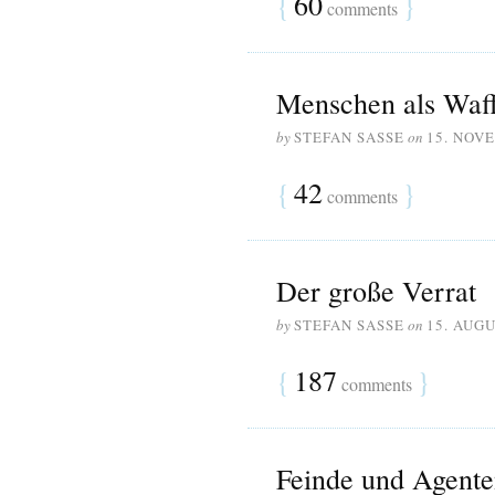
{
60
}
comments
Menschen als Waf
by
STEFAN SASSE
on
15. NOV
{
42
}
comments
Der große Verrat
by
STEFAN SASSE
on
15. AUGU
{
187
}
comments
Feinde und Agente