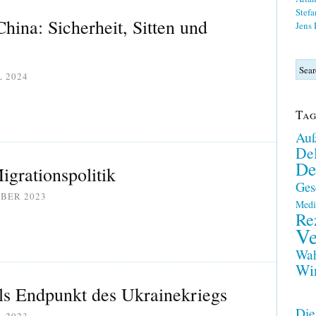
Stefa
hina: Sicherheit, Sitten und
Jens
L 2024
Tag
Auß
Del
De
igrationspolitik
Ges
OBER 2023
Medi
Re
Ve
Wah
Wir
als Endpunkt des Ukrainekriegs
Die