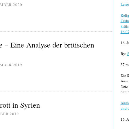
Lese
EMBER 2020
Relig
Graha
kriti
16.0
e – Eine Analyse der britischen
16. J
By:
S
37 re
EMBER 2019
Die S
Ansa
Netz 
befun
rott in Syrien
Anme
und d
OBER 2019
16. J