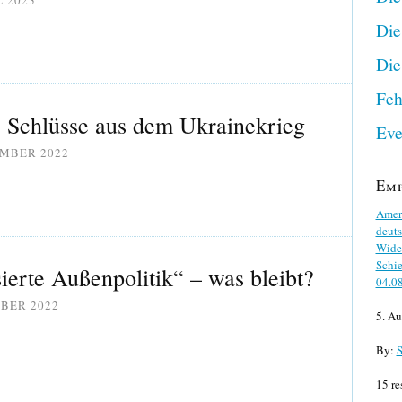
L 2023
Die
Die
Feh
 Schlüsse aus dem Ukrainekrieg
Eve
EMBER 2022
Em
Ameri
deuts
Wider
Schie
ierte Außenpolitik“ – was bleibt?
04.0
OBER 2022
5. Au
By:
S
15 re