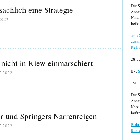
Die S
sächlich eine Strategie
Ansa
Netz 
2022
befun
Jens
zusa
Refor
28. J
icht in Kiew einmarschiert
By:
S
Z 2022
150 r
Die S
Ansa
Netz 
befun
er und Springers Narrenreigen
Bohrl
Z 2022
Rente