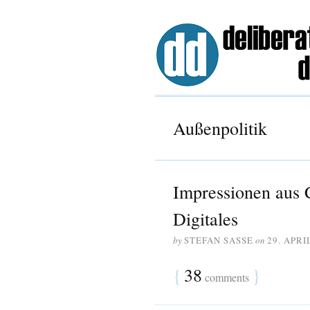
Außenpolitik
Impressionen aus C
Digitales
by
STEFAN SASSE
on
29. APRI
{
38
}
comments