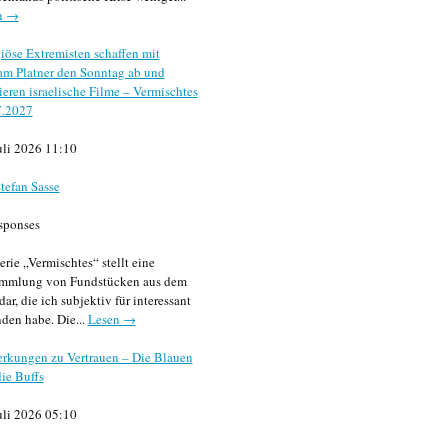
n →
iöse Extremisten schaffen mit
m Platner den Sonntag ab und
sieren israelische Filme – Vermischtes
7.2027
uli 2026 11:10
tefan Sasse
sponses
erie „Vermischtes“ stellt eine
mmlung von Fundstücken aus dem
dar, die ich subjektiv für interessant
den habe. Die...
Lesen →
rkungen zu Vertrauen – Die Blauen
ie Buffs
uli 2026 05:10