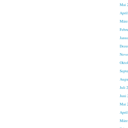
Mai 
April
März
Febr
Janu
Deze
Nove
Okto
Sept
Augu
Juli 
Juni
Mai 
April
März