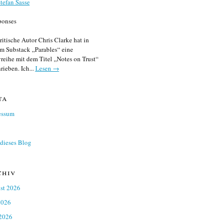
tefan Sasse
ponses
ritische Autor Chris Clarke hat in
m Substack „Parables“ eine
reihe mit dem Titel „Notes on Trust“
rieben. Ich...
Lesen →
ta
essum
dieses Blog
chiv
st 2026
2026
 2026