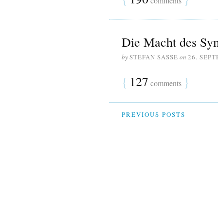
comments
Die Macht des Sy
by
STEFAN SASSE
on
26. SEP
{
127
}
comments
PREVIOUS POSTS