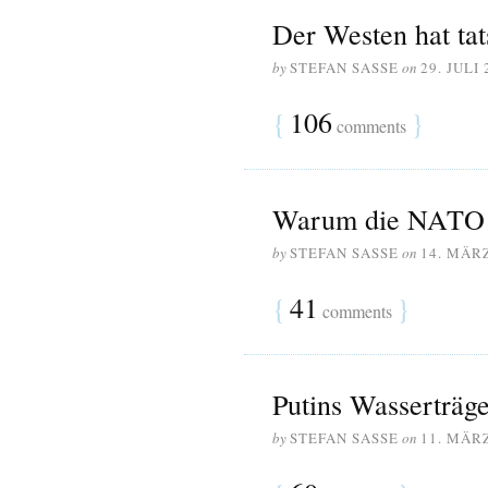
Der Westen hat tat
by
STEFAN SASSE
on
29. JULI 
{
106
}
comments
Warum die NATO n
by
STEFAN SASSE
on
14. MÄR
{
41
}
comments
Putins Wasserträg
by
STEFAN SASSE
on
11. MÄR