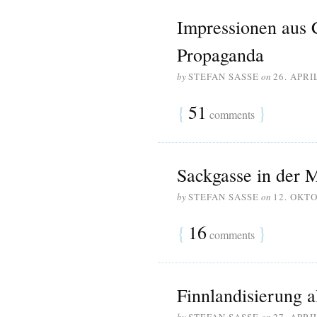
Impressionen aus C
Propaganda
by
STEFAN SASSE
on
26. APRI
{
51
}
comments
Sackgasse in der M
by
STEFAN SASSE
on
12. OKT
{
16
}
comments
Finnlandisierung 