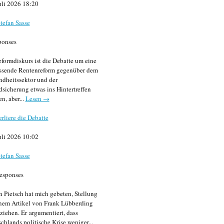
uli 2026 18:20
tefan Sasse
ponses
formdiskurs ist die Debatte um eine
ssende Rentenreform gegenüber dem
dheitssektor und der
sicherung etwas ins Hintertreffen
en, aber...
Lesen →
erliere die Debatte
uli 2026 10:02
tefan Sasse
esponses
n Pietsch hat mich gebeten, Stellung
nem Artikel von Frank Lübberding
ziehen. Er argumentiert, dass
chlands politische Krise weniger...