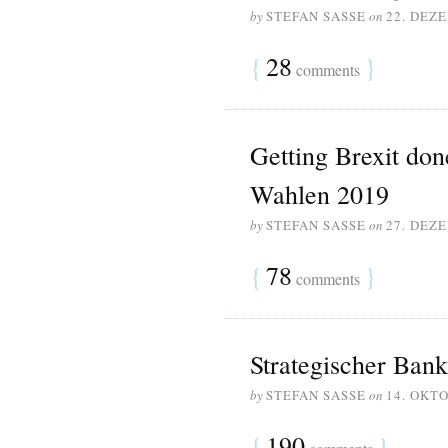
by
STEFAN SASSE
on
22. DEZ
{
28
}
comments
Getting Brexit don
Wahlen 2019
by
STEFAN SASSE
on
27. DEZ
{
78
}
comments
Strategischer Bank
by
STEFAN SASSE
on
14. OKT
{
190
}