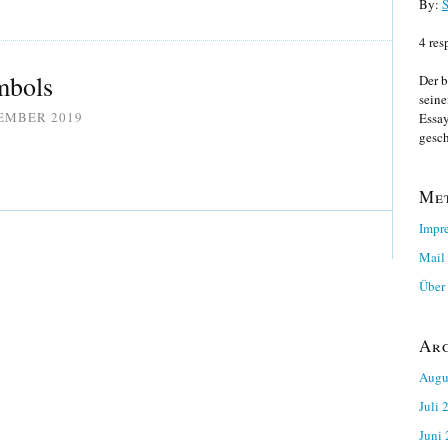
By:
S
4 res
mbols
Der b
seine
TEMBER 2019
Essay
gesch
Me
Impr
Mail
Über 
Ar
Augu
Juli 
Juni