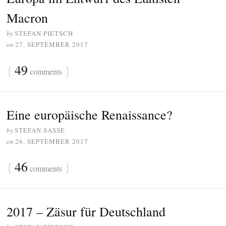
Macron
by
STEFAN PIETSCH
on
27. SEPTEMBER 2017
{
49
}
comments
Eine europäische Renaissance?
by
STEFAN SASSE
on
26. SEPTEMBER 2017
{
46
}
comments
2017 – Zäsur für Deutschland