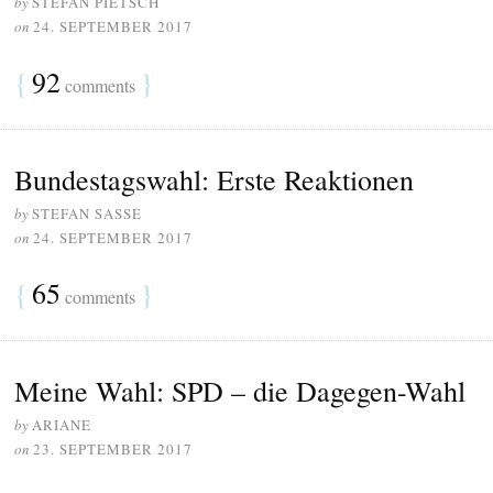
by
STEFAN PIETSCH
on
24. SEPTEMBER 2017
{
92
}
comments
Bundestagswahl: Erste Reaktionen
by
STEFAN SASSE
on
24. SEPTEMBER 2017
{
65
}
comments
Meine Wahl: SPD – die Dagegen-Wahl
by
ARIANE
on
23. SEPTEMBER 2017