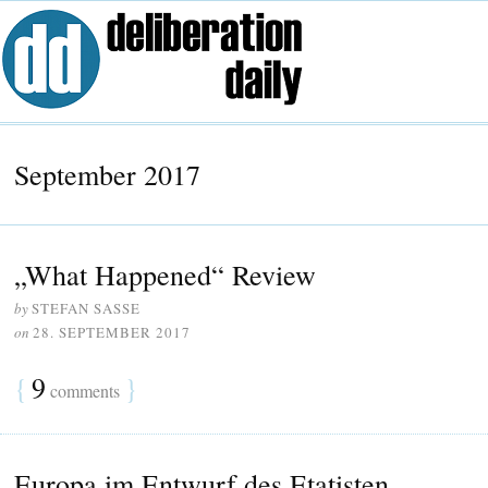
September 2017
„What Happened“ Review
by
STEFAN SASSE
on
28. SEPTEMBER 2017
{
9
}
comments
Europa im Entwurf des Etatisten