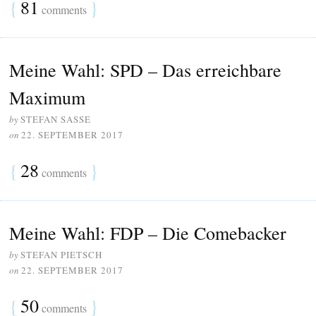
{
81
}
comments
Meine Wahl: SPD – Das erreichbare
Maximum
by
STEFAN SASSE
on
22. SEPTEMBER 2017
{
28
}
comments
Meine Wahl: FDP – Die Comebacker
by
STEFAN PIETSCH
on
22. SEPTEMBER 2017
{
50
}
comments