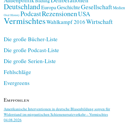
Außenpolitik
Bildung
Deutschland
Gesellschaft
Geschichte
Europa
Medien
Rezensionen
Podcast
USA
Oral History
Vermischtes
Wirtschaft
Wahlkampf 2016
Die große Bücher-Liste
Die große Podcast-Liste
Die große Serien-Liste
Fehlschläge
Evergreens
Empfohlen
Amerikanische Interventionen in deutsche Blasenbildung sorgen für
Widerstand im migrantischen Schienenersatzverkehr – Vermischtes
04.08.2026