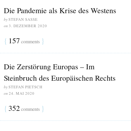
Die Pandemie als Krise des Westens
by
STEFAN SASSE
on
3. DEZEMBER 2020
{
157
}
comments
Die Zerstörung Europas – Im
Steinbruch des Europäischen Rechts
by
STEFAN PIETSCH
on
24. MAI 2020
{
352
}
comments