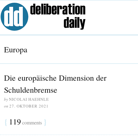
Europa
Die europäische Dimension der
Schuldenbremse
by
NICOLAI HAEHNLE
on
27. OKTOBER 2021
{
119
}
comments