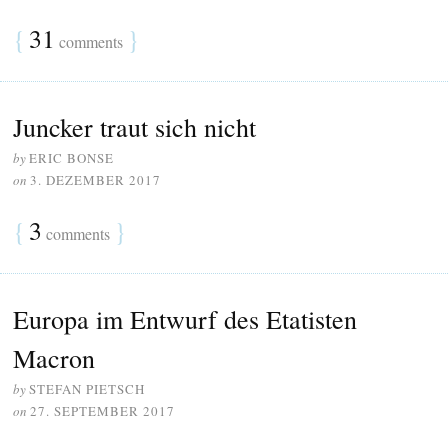
{
31
}
comments
Juncker traut sich nicht
by
ERIC BONSE
on
3. DEZEMBER 2017
{
3
}
comments
Europa im Entwurf des Etatisten
Macron
by
STEFAN PIETSCH
on
27. SEPTEMBER 2017