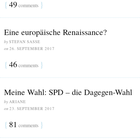
{
49
}
comments
Eine europäische Renaissance?
by
STEFAN SASSE
on
26. SEPTEMBER 2017
{
46
}
comments
Meine Wahl: SPD – die Dagegen-Wahl
by
ARIANE
on
23. SEPTEMBER 2017
{
81
}
comments