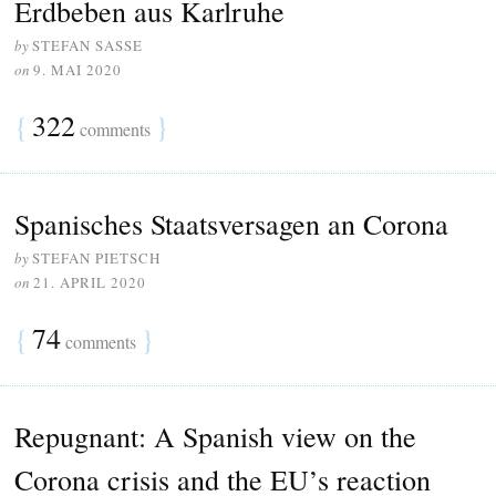
Erdbeben aus Karlruhe
by
STEFAN SASSE
on
9. MAI 2020
{
322
}
comments
Spanisches Staatsversagen an Corona
by
STEFAN PIETSCH
on
21. APRIL 2020
{
74
}
comments
Repugnant: A Spanish view on the
Corona crisis and the EU’s reaction