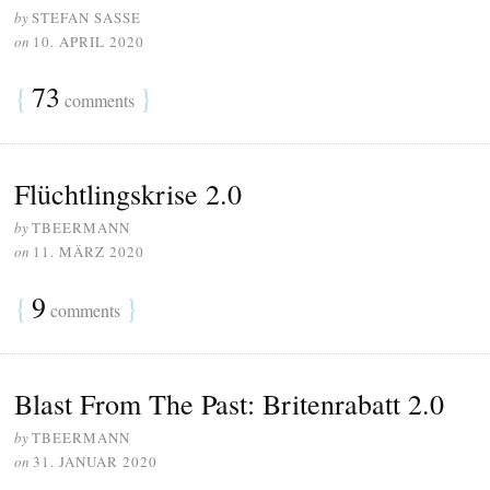
by
STEFAN SASSE
on
10. APRIL 2020
{
73
}
comments
Flüchtlingskrise 2.0
by
TBEERMANN
on
11. MÄRZ 2020
{
9
}
comments
Blast From The Past: Britenrabatt 2.0
by
TBEERMANN
on
31. JANUAR 2020