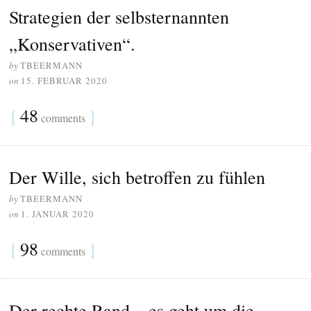
Strategien der selbsternannten
„Konservativen“.
by
TBEERMANN
on
15. FEBRUAR 2020
{
48
}
comments
Der Wille, sich betroffen zu fühlen
by
TBEERMANN
on
1. JANUAR 2020
{
98
}
comments
Der rechte Rand – es geht um die