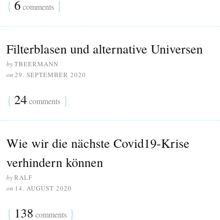
{
6
}
comments
Filterblasen und alternative Universen
by
TBEERMANN
on
29. SEPTEMBER 2020
{
24
}
comments
Wie wir die nächste Covid19-Krise
verhindern können
by
RALF
on
14. AUGUST 2020
{
138
}
comments