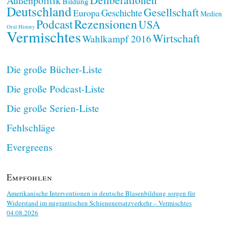
Außenpolitik
Bildung
Deutschland
Gesellschaft
Geschichte
Europa
Medien
Rezensionen
Podcast
USA
Oral History
Vermischtes
Wirtschaft
Wahlkampf 2016
Die große Bücher-Liste
Die große Podcast-Liste
Die große Serien-Liste
Fehlschläge
Evergreens
Empfohlen
Amerikanische Interventionen in deutsche Blasenbildung sorgen für
Widerstand im migrantischen Schienenersatzverkehr – Vermischtes
04.08.2026