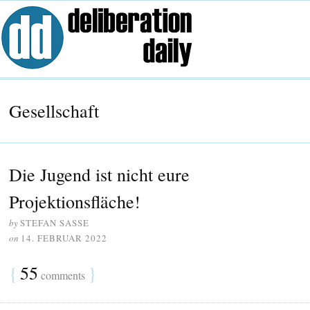
Gesellschaft
Die Jugend ist nicht eure
Projektionsfläche!
by
STEFAN SASSE
on
14. FEBRUAR 2022
{
55
}
comments