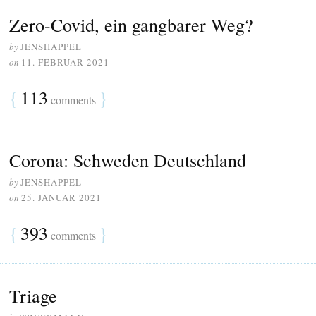
Zero-Covid, ein gangbarer Weg?
by
JENSHAPPEL
on
11. FEBRUAR 2021
{
113
}
comments
Corona: Schweden Deutschland
by
JENSHAPPEL
on
25. JANUAR 2021
{
393
}
comments
Triage