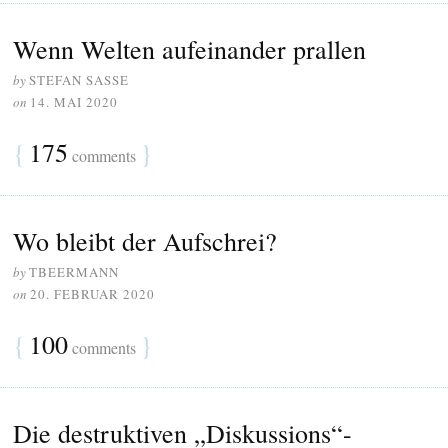
Wenn Welten aufeinander prallen
by
STEFAN SASSE
on
14. MAI 2020
{
175
}
comments
Wo bleibt der Aufschrei?
by
TBEERMANN
on
20. FEBRUAR 2020
{
100
}
comments
Die destruktiven „Diskussions“-