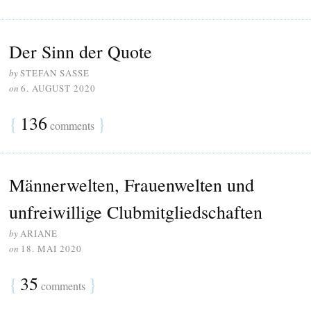
Der Sinn der Quote
by
STEFAN SASSE
on
6. AUGUST 2020
{
136
}
comments
Männerwelten, Frauenwelten und
unfreiwillige Clubmitgliedschaften
by
ARIANE
on
18. MAI 2020
{
35
}
comments