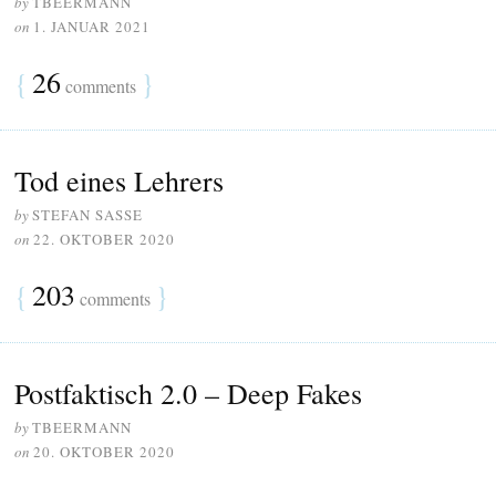
by
TBEERMANN
on
1. JANUAR 2021
{
26
}
comments
Tod eines Lehrers
by
STEFAN SASSE
on
22. OKTOBER 2020
{
203
}
comments
Postfaktisch 2.0 – Deep Fakes
by
TBEERMANN
on
20. OKTOBER 2020