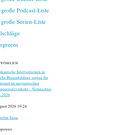
 große Podcast-Liste
 große Serien-Liste
lschläge
rgreens
pfohlen
kanische Interventionen in
che Blasenbildung sorgen für
stand im migrantischen
nenersatzverkehr – Vermischtes
8.2026
gust 2026 10:24
tefan Sasse
sponses