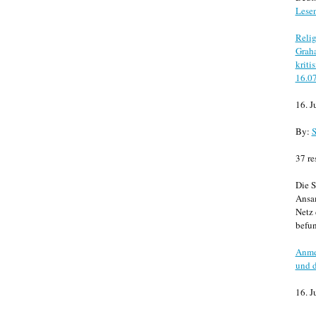
Lese
Relig
Graha
kriti
16.0
16. J
By:
S
37 re
Die S
Ansa
Netz 
befun
Anme
und d
16. J