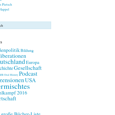
n Pietsch
 Happel
s
enpolitik
Bildung
iberationen
utschland
Europa
Gesellschaft
chichte
Podcast
en
Oral History
zensionen
USA
rmischtes
lkampf 2016
tschaft
 große Bücher-Liste