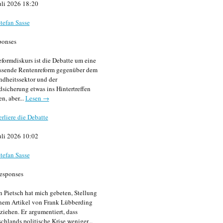
uli 2026 18:20
tefan Sasse
ponses
formdiskurs ist die Debatte um eine
ssende Rentenreform gegenüber dem
dheitssektor und der
sicherung etwas ins Hintertreffen
en, aber...
Lesen →
erliere die Debatte
uli 2026 10:02
tefan Sasse
esponses
n Pietsch hat mich gebeten, Stellung
nem Artikel von Frank Lübberding
ziehen. Er argumentiert, dass
chlands politische Krise weniger...