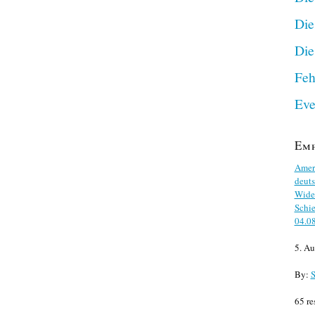
Die
Die
Feh
Eve
Em
Ameri
deuts
Wider
Schie
04.0
5. Au
By:
S
65 re