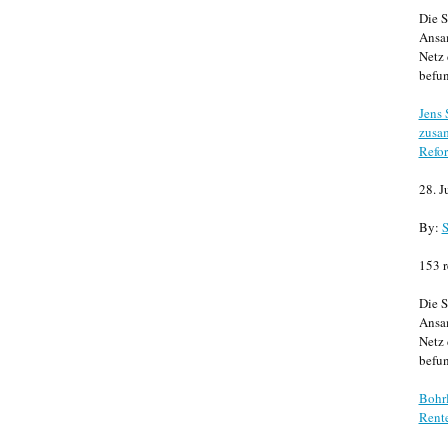
Die S
Ansa
Netz 
befun
Jens
zusa
Refor
28. J
By:
S
153 r
Die S
Ansa
Netz 
befun
Bohrl
Rente