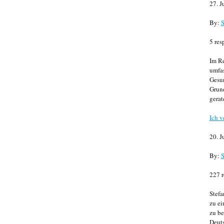
27. J
By:
S
5 res
Im Re
umfa
Gesun
Grund
gerat
Ich v
20. J
By:
S
227 r
Stefa
zu ei
zu be
Deuts