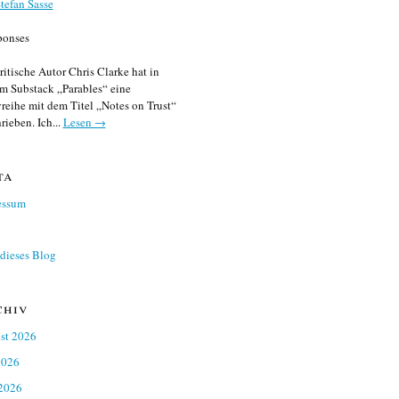
tefan Sasse
ponses
ritische Autor Chris Clarke hat in
m Substack „Parables“ eine
reihe mit dem Titel „Notes on Trust“
rieben. Ich...
Lesen →
ta
essum
dieses Blog
chiv
st 2026
2026
 2026