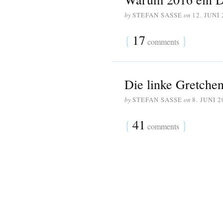
by
STEFAN SASSE
on
12. JUNI
{
17
}
comments
Die linke Gretche
by
STEFAN SASSE
on
8. JUNI 2
{
41
}
comments