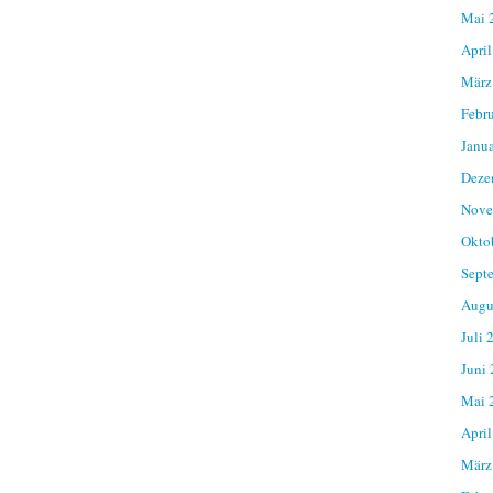
Mai 
April
März
Febr
Janu
Deze
Nove
Okto
Sept
Augu
Juli 
Juni
Mai 
April
März