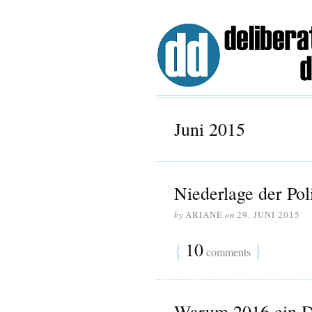
Juni 2015
Niederlage der Poli
by
ARIANE
on
29. JUNI 2015
{
10
}
comments
Warum 2016 ein Du