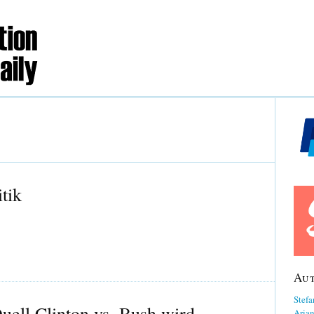
tik
Au
Stefa
ell Clinton vs. Bush wird
Aria