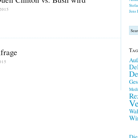
Stefa
 2015
Jens
Tag
nfrage
Auß
015
Del
De
Ges
Medi
Re
Ve
Wah
Wir
Die