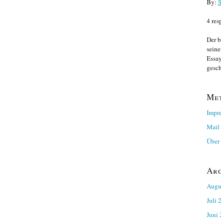
By:
S
4 res
Der b
seine
Essay
gesch
Me
Impr
Mail
Über 
Ar
Augu
Juli 
Juni