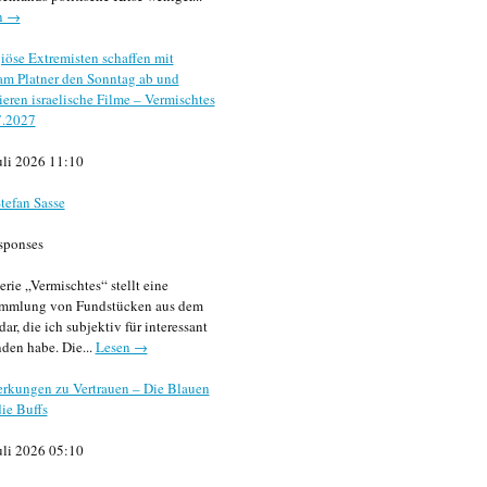
n →
iöse Extremisten schaffen mit
m Platner den Sonntag ab und
sieren israelische Filme – Vermischtes
7.2027
uli 2026 11:10
tefan Sasse
sponses
erie „Vermischtes“ stellt eine
mmlung von Fundstücken aus dem
dar, die ich subjektiv für interessant
den habe. Die...
Lesen →
rkungen zu Vertrauen – Die Blauen
ie Buffs
uli 2026 05:10