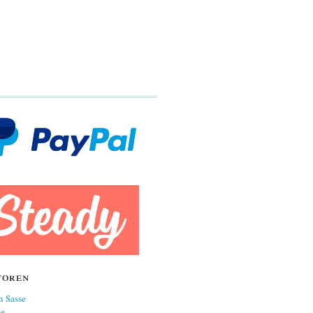
toren
n Sasse
ne