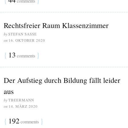
comments
Rechtsfreier Raum Klassenzimmer
by
STEFAN SASSE
on
16. OKTOBER 2020
{
13
}
comments
Der Aufstieg durch Bildung fällt leider
aus
by
TBEERMANN
on
14. MÄRZ 2020
{
192
}
comments