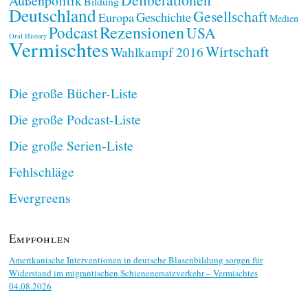
Außenpolitik
Bildung
Deutschland
Gesellschaft
Geschichte
Europa
Medien
Rezensionen
Podcast
USA
Oral History
Vermischtes
Wirtschaft
Wahlkampf 2016
Die große Bücher-Liste
Die große Podcast-Liste
Die große Serien-Liste
Fehlschläge
Evergreens
Empfohlen
Amerikanische Interventionen in deutsche Blasenbildung sorgen für
Widerstand im migrantischen Schienenersatzverkehr – Vermischtes
04.08.2026