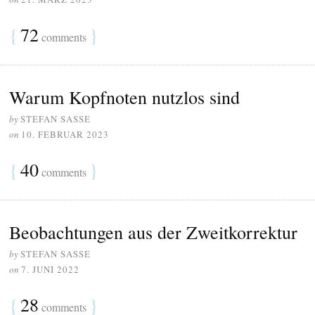
{
72
}
comments
Warum Kopfnoten nutzlos sind
by
STEFAN SASSE
on
10. FEBRUAR 2023
{
40
}
comments
Beobachtungen aus der Zweitkorrektur
by
STEFAN SASSE
on
7. JUNI 2022
{
28
}
comments