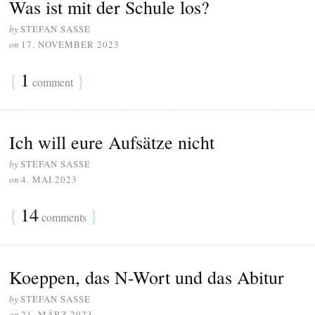
Was ist mit der Schule los?
by
STEFAN SASSE
on
17. NOVEMBER 2023
{
1
}
comment
Ich will eure Aufsätze nicht
by
STEFAN SASSE
on
4. MAI 2023
{
14
}
comments
Koeppen, das N-Wort und das Abitur
by
STEFAN SASSE
on
21. MÄRZ 2023