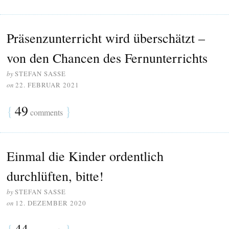
Präsenzunterricht wird überschätzt –
von den Chancen des Fernunterrichts
by
STEFAN SASSE
on
22. FEBRUAR 2021
{
49
}
comments
Einmal die Kinder ordentlich
durchlüften, bitte!
by
STEFAN SASSE
on
12. DEZEMBER 2020
{
44
}