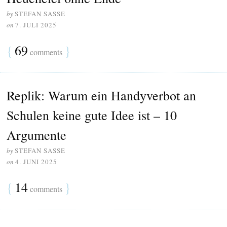
by
STEFAN SASSE
on
7. JULI 2025
{
69
}
comments
Replik: Warum ein Handyverbot an
Schulen keine gute Idee ist – 10
Argumente
by
STEFAN SASSE
on
4. JUNI 2025
{
14
}
comments