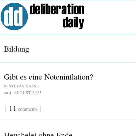
Bildung
Gibt es eine Noteninflation?
by
STEFAN SASSE
on
4. AUGUST 2025
{
11
}
comments
Heuchelei ohne Ende