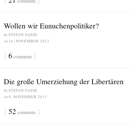
comments
Wollen wir Eunuchenpolitiker?
by
STEFAN SASSE
on
16. NOVEMBER 2013
{
6
}
comments
Die große Umerziehung der Libertären
by
STEFAN SASSE
on
8. NOVEMBER 2013
{
52
}
comments