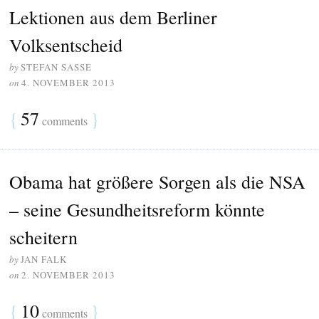
Lektionen aus dem Berliner
Volksentscheid
by
STEFAN SASSE
on
4. NOVEMBER 2013
{
57
}
comments
Obama hat größere Sorgen als die NSA
– seine Gesundheitsreform könnte
scheitern
by
JAN FALK
on
2. NOVEMBER 2013
{
10
}
comments