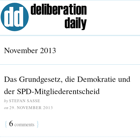
November 2013
Das Grundgesetz, die Demokratie und
der SPD-Mitgliederentscheid
by
STEFAN SASSE
on
29. NOVEMBER 2013
{
6
}
comments