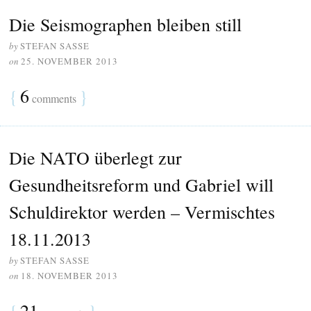
Die Seismographen bleiben still
by
STEFAN SASSE
on
25. NOVEMBER 2013
{
6
}
comments
Die NATO überlegt zur
Gesundheitsreform und Gabriel will
Schuldirektor werden – Vermischtes
18.11.2013
by
STEFAN SASSE
on
18. NOVEMBER 2013
{
21
}