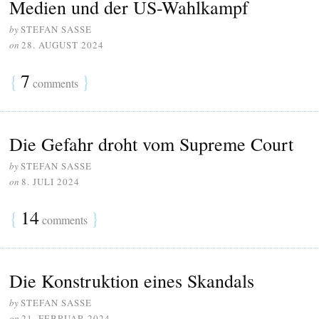
Medien und der US-Wahlkampf
by
STEFAN SASSE
on
28. AUGUST 2024
{
7
}
comments
Die Gefahr droht vom Supreme Court
by
STEFAN SASSE
on
8. JULI 2024
{
14
}
comments
Die Konstruktion eines Skandals
by
STEFAN SASSE
on
21. FEBRUAR 2024