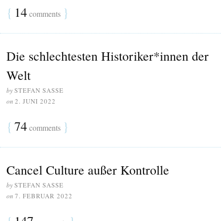
{
14
}
comments
Die schlechtesten Historiker*innen der
Welt
by
STEFAN SASSE
on
2. JUNI 2022
{
74
}
comments
Cancel Culture außer Kontrolle
by
STEFAN SASSE
on
7. FEBRUAR 2022
{
147
}