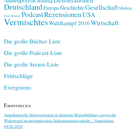
Außenpolitik
Bildung
Deutschland
Gesellschaft
Geschichte
Europa
Medien
Rezensionen
Podcast
USA
Oral History
Vermischtes
Wirtschaft
Wahlkampf 2016
Die große Bücher-Liste
Die große Podcast-Liste
Die große Serien-Liste
Fehlschläge
Evergreens
Empfohlen
Amerikanische Interventionen in deutsche Blasenbildung sorgen für
Widerstand im migrantischen Schienenersatzverkehr – Vermischtes
04.08.2026