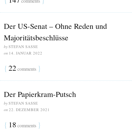
comments
Der US-Senat – Ohne Reden und
Majoritätsbeschlüsse
by
STEFAN SASSE
on
14. JANUAR 2022
{
22
}
comments
Der Papierkram-Putsch
by
STEFAN SASSE
on
22. DEZEMBER 2021
{
18
}
comments