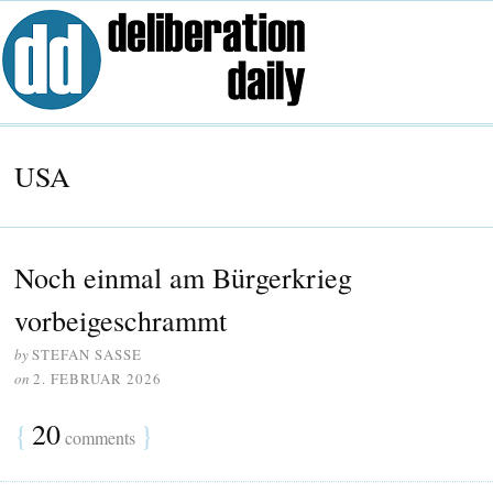
USA
Noch einmal am Bürgerkrieg
vorbeigeschrammt
by
STEFAN SASSE
on
2. FEBRUAR 2026
{
20
}
comments