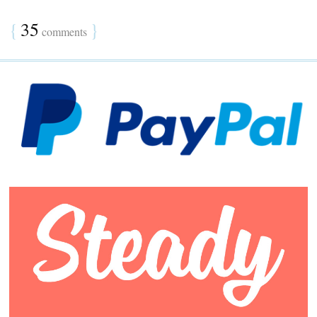
{
35
}
comments