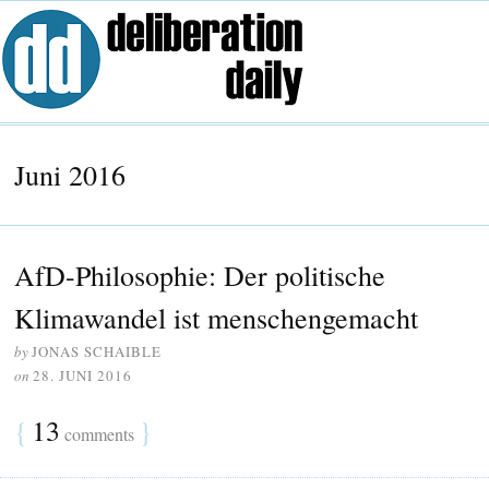
Juni 2016
AfD-Philosophie: Der politische
Klimawandel ist menschengemacht
by
JONAS SCHAIBLE
on
28. JUNI 2016
{
13
}
comments