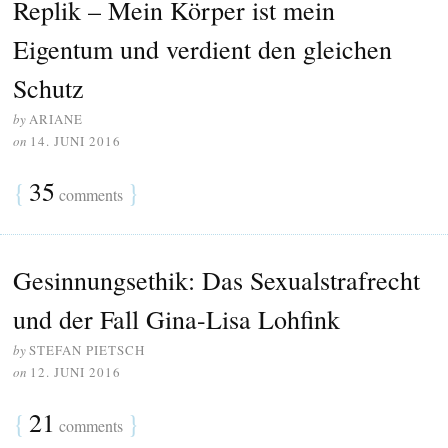
Replik – Mein Körper ist mein
Eigentum und verdient den gleichen
Schutz
by
ARIANE
on
14. JUNI 2016
{
35
}
comments
Gesinnungsethik: Das Sexualstrafrecht
und der Fall Gina-Lisa Lohfink
by
STEFAN PIETSCH
on
12. JUNI 2016
{
21
}
comments