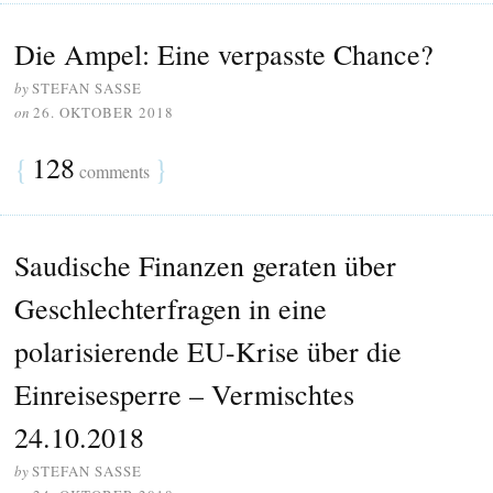
Die Ampel: Eine verpasste Chance?
by
STEFAN SASSE
on
26. OKTOBER 2018
{
128
}
comments
Saudische Finanzen geraten über
Geschlechterfragen in eine
polarisierende EU-Krise über die
Einreisesperre – Vermischtes
24.10.2018
by
STEFAN SASSE