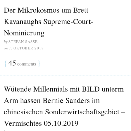
Der Mikrokosmos um Brett
Kavanaughs Supreme-Court-
Nominierung
by
STEFAN SASSE
on
7. OKTOBER 2018
{
45
}
comments
Wütende Millennials mit BILD unterm
Arm hassen Bernie Sanders im
chinesischen Sonderwirtschaftsgebiet –
Vermischtes 05.10.2019