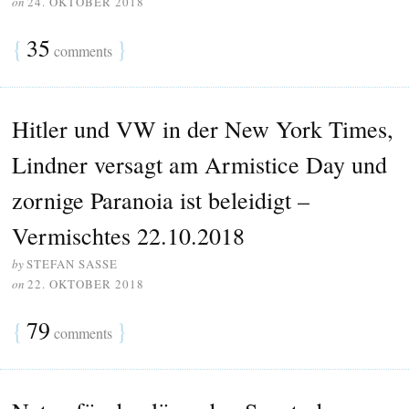
on
24. OKTOBER 2018
{
35
}
comments
Hitler und VW in der New York Times,
Lindner versagt am Armistice Day und
zornige Paranoia ist beleidigt –
Vermischtes 22.10.2018
by
STEFAN SASSE
on
22. OKTOBER 2018
{
79
}
comments