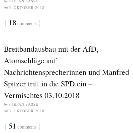
by
STEFAN SASSE
on
5. OKTOBER 2018
{
18
}
comments
Breitbandausbau mit der AfD,
Atomschläge auf
Nachrichtensprecherinnen und Manfred
Spitzer tritt in die SPD ein –
Vermischtes 03.10.2018
by
STEFAN SASSE
on
3. OKTOBER 2018
{
51
}
comments