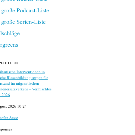
 große Podcast-Liste
 große Serien-Liste
lschläge
rgreens
pfohlen
kanische Interventionen in
che Blasenbildung sorgen für
stand im migrantischen
nenersatzverkehr – Vermischtes
8.2026
gust 2026 10:24
tefan Sasse
sponses