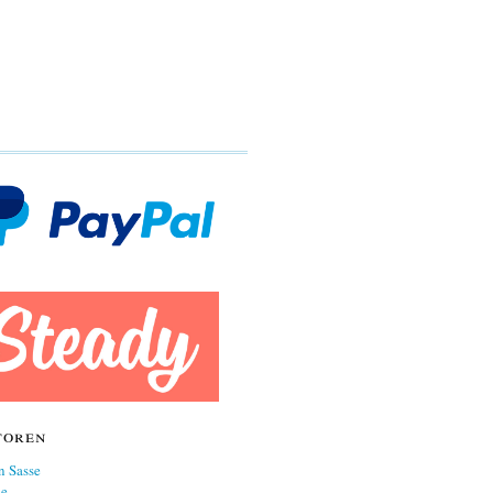
toren
n Sasse
ne