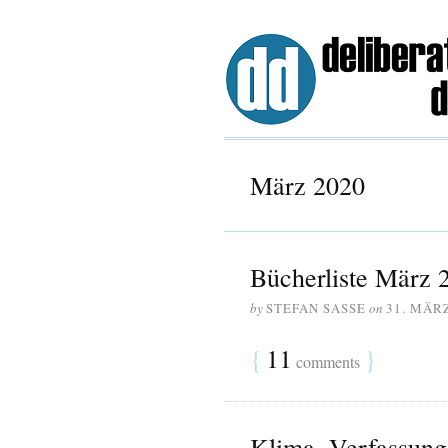
März 2020
Bücherliste März 
by
STEFAN SASSE
on
31. MÄR
{
11
}
comments
Klima, Verfassung