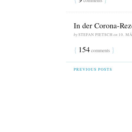
comments
In der Corona-Rez
by
STEFAN PIETSCH
on
10. M
{
154
}
comments
PREVIOUS POSTS