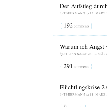
Der Aufstieg durch
by
TBEERMANN
on
14. MÄRZ 
{
192
}
comments
Warum ich Angst 
by
STEFAN SASSE
on
13. MÄR
{
291
}
comments
Flüchtlingskrise 2.
by
TBEERMANN
on
11. MÄRZ 
{
9
}