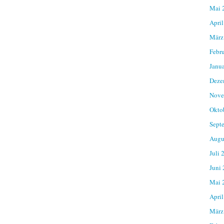
Mai 
April
März
Febr
Janu
Deze
Nove
Okto
Sept
Augu
Juli 
Juni
Mai 
April
März