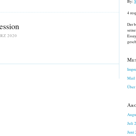
By:
S
4 res
ession
Der b
seine
ÄRZ 2020
Essay
gesch
Me
Impr
Mail
Über 
Ar
Augu
Juli 
Juni