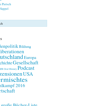
n Pietsch
 Happel
s
enpolitik
Bildung
iberationen
utschland
Europa
Gesellschaft
chichte
Podcast
en
Oral History
zensionen
USA
rmischtes
lkampf 2016
tschaft
 große Bücher-Liste