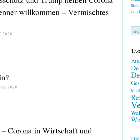
Stefa
enner willkommen – Vermischtes
Jens
Z 2020
Tag
Auß
Del
De
in?
Ges
ÄRZ 2020
Medi
Re
Ve
Wah
Wir
ik – Corona in Wirtschaft und
Die