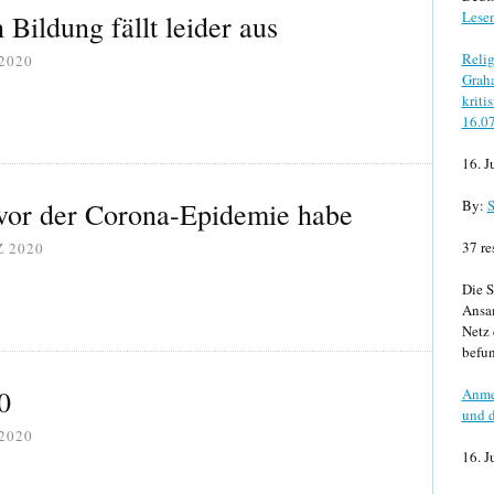
Lese
 Bildung fällt leider aus
Relig
2020
Graha
kriti
16.0
16. J
vor der Corona-Epidemie habe
By:
S
37 re
Z 2020
Die S
Ansa
Netz 
befun
0
Anme
und d
2020
16. J