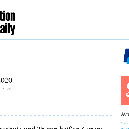
2020
Z 2020
Au
Stefa
sschutz und Trump heißen Corona
Aria