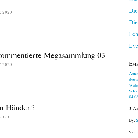
Die
Z 2020
Die
Feh
Eve
kommentierte Megasammlung 03
Em
Z 2020
Ameri
deuts
Wider
Schie
04.0
en Händen?
5. Au
2020
By:
S
55 re