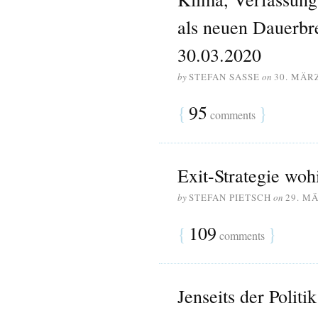
als neuen Dauerbr
30.03.2020
by
STEFAN SASSE
on
30. MÄR
{
95
}
comments
Exit-Strategie woh
by
STEFAN PIETSCH
on
29. M
{
109
}
comments
Jenseits der Polit