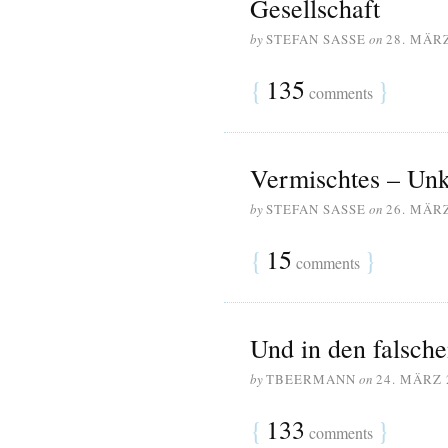
Gesellschaft
by
STEFAN SASSE
on
28. MÄR
{
135
}
comments
Vermischtes – Un
by
STEFAN SASSE
on
26. MÄR
{
15
}
comments
Und in den falsch
by
TBEERMANN
on
24. MÄRZ 
{
133
}
comments