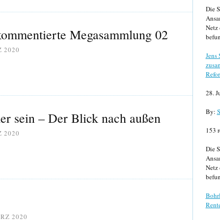
Die S
Ansa
Netz 
kommentierte Megasammlung 02
befun
Z 2020
Jens
zusa
Refor
28. J
By:
S
er sein – Der Blick nach außen
153 r
Z 2020
Die S
Ansa
Netz 
befun
Bohrl
Rente
ÄRZ 2020