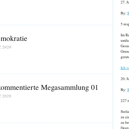
27. J
By:
S
5 res
Im Re
emokratie
umfa
Gesun
Z 2020
Grund
gerat
Ich v
20. J
kommentierte Megasammlung 01
By:
S
Z 2020
227 r
Stefa
zu ei
zu be
Deuts