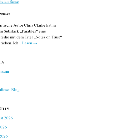
tefan Sasse
ponses
ritische Autor Chris Clarke hat in
m Substack „Parables“ eine
reihe mit dem Titel „Notes on Trust“
rieben. Ich...
Lesen →
ta
essum
dieses Blog
chiv
st 2026
2026
 2026