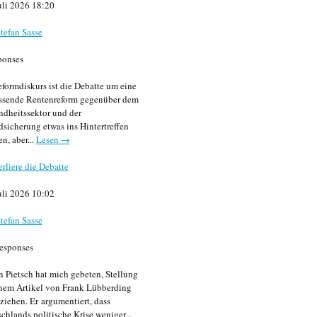
uli 2026 18:20
tefan Sasse
ponses
formdiskurs ist die Debatte um eine
ssende Rentenreform gegenüber dem
dheitssektor und der
sicherung etwas ins Hintertreffen
en, aber...
Lesen →
erliere die Debatte
uli 2026 10:02
tefan Sasse
esponses
n Pietsch hat mich gebeten, Stellung
nem Artikel von Frank Lübberding
ziehen. Er argumentiert, dass
chlands politische Krise weniger...