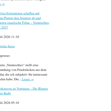
n →
iöse Extremisten schaffen mit
m Platner den Sonntag ab und
sieren israelische Filme – Vermischtes
7.2027
uli 2026 11:10
tefan Sasse
sponses
erie „Vermischtes“ stellt eine
mmlung von Fundstücken aus dem
dar, die ich subjektiv für interessant
den habe. Die...
Lesen →
rkungen zu Vertrauen – Die Blauen
ie Buffs
uli 2026 05:10