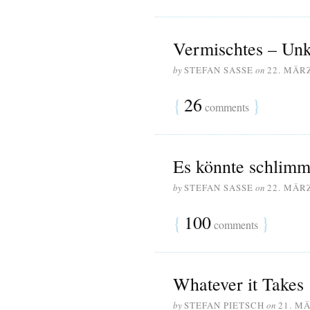
Vermischtes – Un
by
STEFAN SASSE
on
22. MÄR
{
26
}
comments
Es könnte schlimm
by
STEFAN SASSE
on
22. MÄR
{
100
}
comments
Whatever it Takes
by
STEFAN PIETSCH
on
21. M