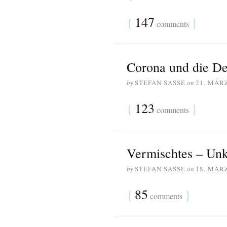
{
147
}
comments
Corona und die D
by
STEFAN SASSE
on
21. MÄR
{
123
}
comments
Vermischtes – Un
by
STEFAN SASSE
on
18. MÄR
{
85
}
comments