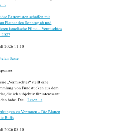
n →
iöse Extremisten schaffen mit
m Platner den Sonntag ab und
sieren israelische Filme – Vermischtes
7.2027
uli 2026 11:10
tefan Sasse
sponses
erie „Vermischtes“ stellt eine
mmlung von Fundstücken aus dem
dar, die ich subjektiv für interessant
den habe. Die...
Lesen →
rkungen zu Vertrauen – Die Blauen
ie Buffs
uli 2026 05:10