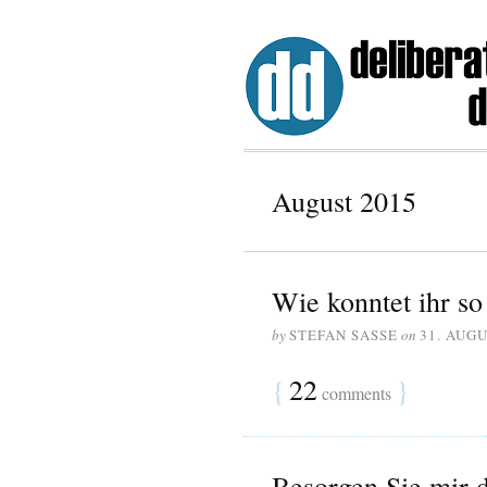
August 2015
Wie konntet ihr so
by
STEFAN SASSE
on
31. AUGU
{
22
}
comments
Besorgen Sie mir 