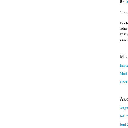
By:
S
4 res
Der b
seine
Essay
gesch
Me
Impr
Mail
Über 
Ar
Augu
Juli 
Juni