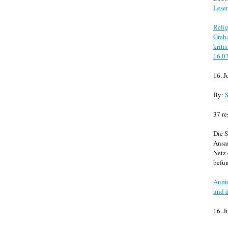
Lese
Relig
Graha
kriti
16.0
16. J
By:
S
37 re
Die S
Ansa
Netz 
befun
Anme
und d
16. J