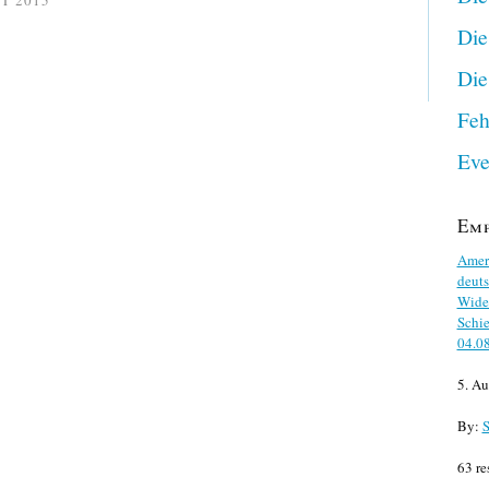
T 2015
Die
Die
Feh
Eve
Em
Ameri
deuts
Wider
Schie
04.0
5. Au
By:
S
63 re