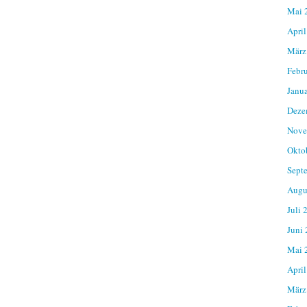
Mai 
April
März
Febr
Janu
Deze
Nove
Okto
Sept
Augu
Juli 
Juni
Mai 
April
März