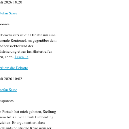
uli 2026 18:20
tefan Sasse
ponses
formdiskurs ist die Debatte um eine
ssende Rentenreform gegenüber dem
dheitssektor und der
sicherung etwas ins Hintertreffen
en, aber...
Lesen →
erliere die Debatte
uli 2026 10:02
tefan Sasse
esponses
n Pietsch hat mich gebeten, Stellung
nem Artikel von Frank Lübberding
ziehen. Er argumentiert, dass
chlands politische Krise weniger...