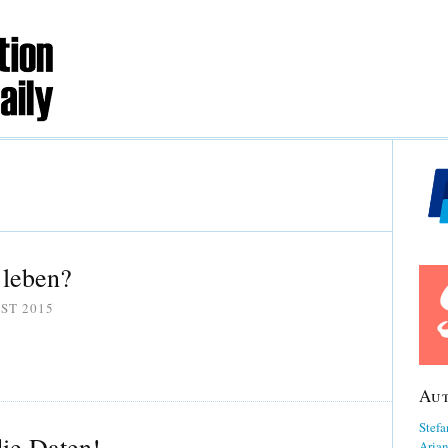
 leben?
ST 2015
Au
Stefa
die Daten!
Aria