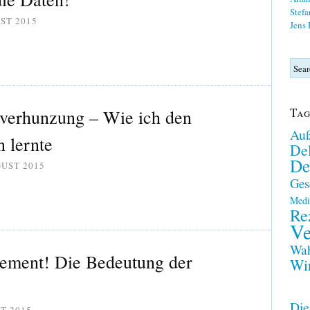
Stefa
ST 2015
Jens
Tag
verhunzung – Wie ich den
Auß
 lernte
Del
De
GUST 2015
Ges
Medi
Re
Ve
Wah
sement! Die Bedeutung der
Wir
Die