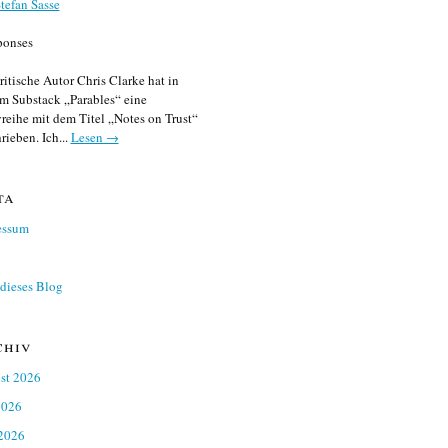
tefan Sasse
ponses
ritische Autor Chris Clarke hat in
m Substack „Parables“ eine
reihe mit dem Titel „Notes on Trust“
rieben. Ich...
Lesen →
ta
essum
dieses Blog
chiv
st 2026
2026
 2026