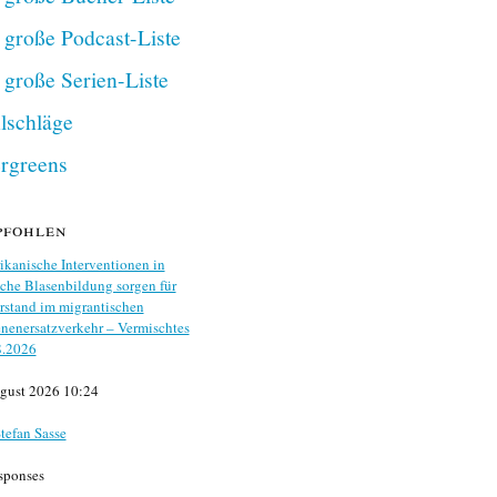
 große Podcast-Liste
 große Serien-Liste
lschläge
rgreens
pfohlen
kanische Interventionen in
che Blasenbildung sorgen für
stand im migrantischen
nenersatzverkehr – Vermischtes
8.2026
gust 2026 10:24
tefan Sasse
sponses