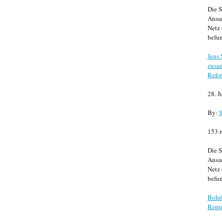
Die S
Ansa
Netz 
befun
Jens
zusa
Refor
28. J
By:
S
153 r
Die S
Ansa
Netz 
befun
Bohrl
Rente