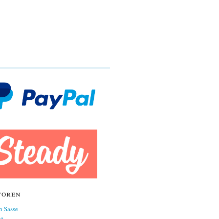
toren
n Sasse
ne