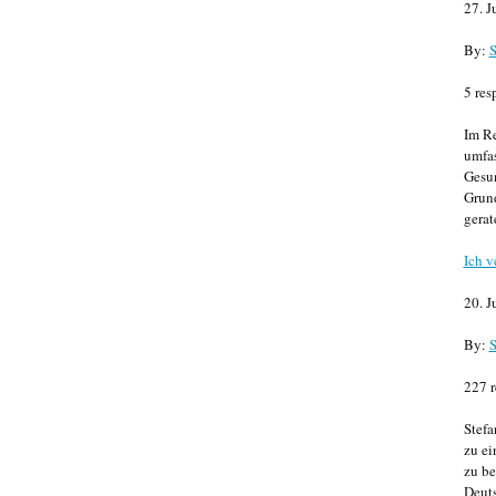
27. J
By:
S
5 res
Im Re
umfa
Gesun
Grund
gerat
Ich v
20. J
By:
S
227 r
Stefa
zu ei
zu be
Deuts