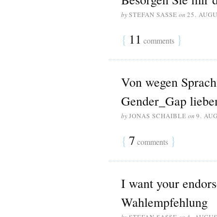
by
STEFAN SASSE
on
25. AUGU
{
11
}
comments
Von wegen Sprach
Gender_Gap lieben
by
JONAS SCHAIBLE
on
9. AU
{
7
}
comments
I want your endor
Wahlempfehlung