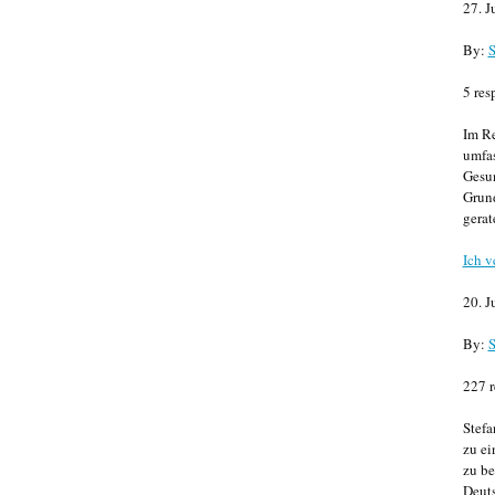
27. J
By:
S
5 res
Im Re
umfa
Gesun
Grund
gerat
Ich v
20. J
By:
S
227 r
Stefa
zu ei
zu be
Deuts