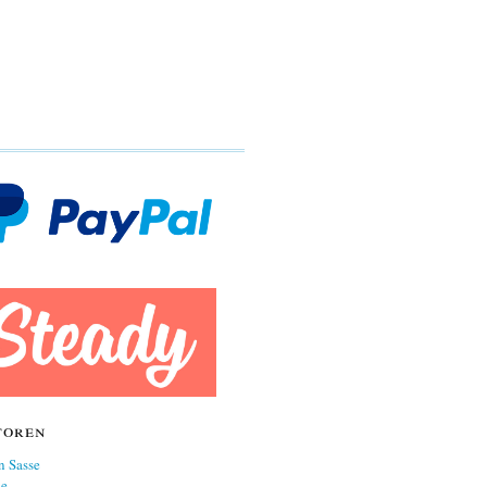
toren
n Sasse
ne