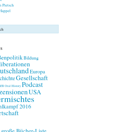
n Pietsch
 Happel
s
enpolitik
Bildung
iberationen
utschland
Europa
Gesellschaft
chichte
Podcast
en
Oral History
zensionen
USA
rmischtes
lkampf 2016
tschaft
 große Bücher-Liste