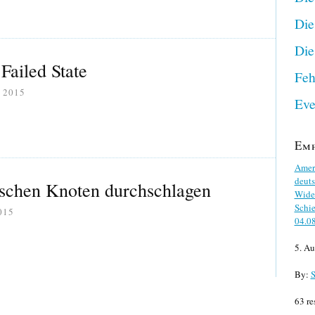
Die
Die
Failed State
Feh
I 2015
Eve
Em
Ameri
deuts
schen Knoten durchschlagen
Wider
Schie
015
04.0
5. Au
By:
S
63 re