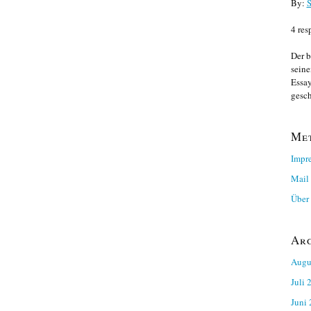
By:
S
4 res
Der b
seine
Essay
gesch
Me
Impr
Mail
Über 
Ar
Augu
Juli 
Juni