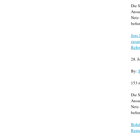
Die S
Ansa
Netz 
befun
Jens
zusa
Refor
28. J
By:
S
153 r
Die S
Ansa
Netz 
befun
Bohrl
Rente