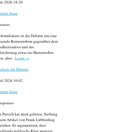
uli 2026 18:20
tefan Sasse
ponses
formdiskurs ist die Debatte um eine
ssende Rentenreform gegenüber dem
dheitssektor und der
sicherung etwas ins Hintertreffen
en, aber...
Lesen →
erliere die Debatte
uli 2026 10:02
tefan Sasse
esponses
n Pietsch hat mich gebeten, Stellung
nem Artikel von Frank Lübberding
ziehen. Er argumentiert, dass
chlands politische Krise weniger...