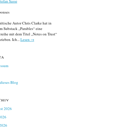
tefan Sasse
ponses
ritische Autor Chris Clarke hat in
m Substack „Parables“ eine
reihe mit dem Titel „Notes on Trust“
rieben. Ich...
Lesen →
ta
essum
dieses Blog
chiv
st 2026
2026
 2026