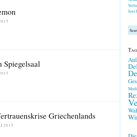
Stefa
gemon
Jens
2015
Tag
Auß
 Spiegelsaal
Del
De
2015
Ges
Medi
Re
Ve
Wah
Vertrauenskrise Griechenlands
Wir
LI 2015
Die