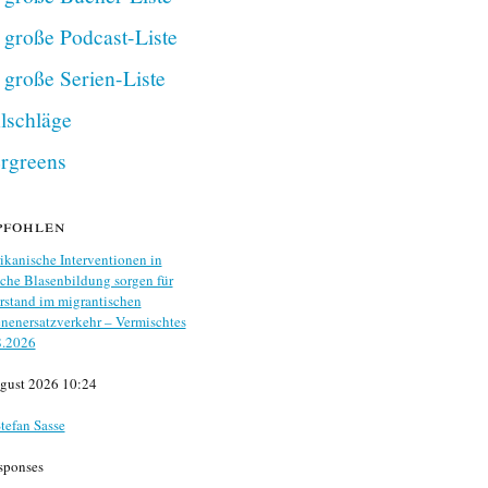
 große Podcast-Liste
 große Serien-Liste
lschläge
rgreens
pfohlen
kanische Interventionen in
che Blasenbildung sorgen für
stand im migrantischen
nenersatzverkehr – Vermischtes
8.2026
gust 2026 10:24
tefan Sasse
sponses