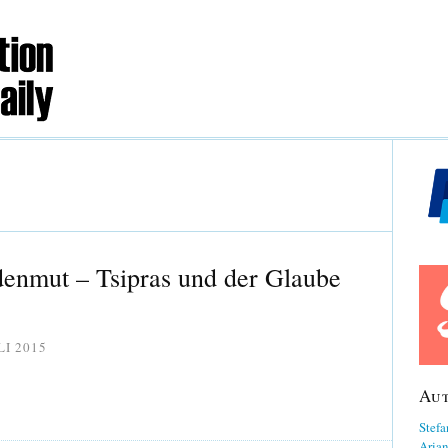
enmut – Tsipras und der Glaube
LI 2015
Au
Stefa
Aria