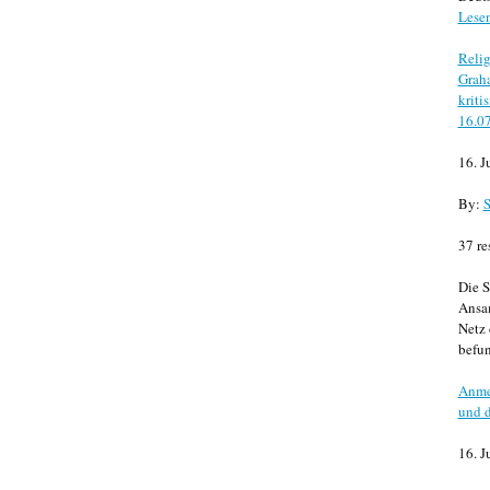
Lese
Relig
Graha
kriti
16.0
16. J
By:
S
37 re
Die S
Ansa
Netz 
befun
Anme
und d
16. J