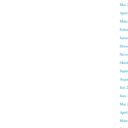
Mai 
April
März
Febr
Janu
Deze
Nove
Okto
Sept
Augu
Juli 
Juni
Mai 
April
März