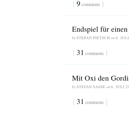
{
9
}
comments
Endspiel für einen 
by
STEFAN PIETSCH
on
8. JUL
{
31
}
comments
Mit Oxi den Gordi
by
STEFAN SASSE
on
6. JULI 2
{
31
}
comments