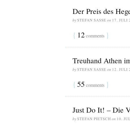
Der Preis des He
by
STEFAN SASSE
on
17. JULI 
{
12
}
comments
Treuhand Athen im
by
STEFAN SASSE
on
12. JULI 
{
55
}
comments
Just Do It! – Die 
by
STEFAN PIETSCH
on
10. JU