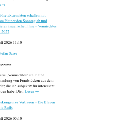
n →
iöse Extremisten schaffen mit
m Platner den Sonntag ab und
sieren israelische Filme – Vermischtes
7.2027
uli 2026 11:10
tefan Sasse
sponses
erie „Vermischtes“ stellt eine
mmlung von Fundstücken aus dem
dar, die ich subjektiv für interessant
den habe. Die...
Lesen →
rkungen zu Vertrauen – Die Blauen
ie Buffs
uli 2026 05:10