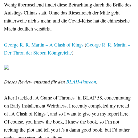
Wenig überraschend findet diese Betrachtung durch die Brille des
Aufstiegs Chinas statt. Ohne das Riesenreich der Mitte geht
mittlerweile nichts mehr, und die Covid-Krise hat die chinesische
Macht deutlich verstärkt.
George R. R. Martin – A Clash of Kings
(
George R. R. Martin –
Der Thron der Sieben Königreiche
)
Dieses Review entstand für den
BLAH-Patreon
.
After I tackled „A Game of Thrones“ in BLAP 58, concentrating
on Early Installement Weirdness, I recently completed my reread
of „A Clash of Kings“, and so I want to give you my report here.
Of course, you know the book, I knew the book, so I’m not
reciting the plot and tell you it’s a damn good book, but I’d rather
make some stray observations.