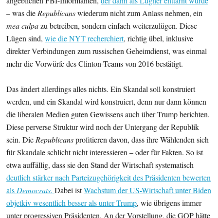
angeblichen FBI-Informanten,
der dann als Lügner enttarnt wurde
– was die
Republicans
wiederum nicht zum Anlass nehmen, ein
mea culpa
zu betreiben, sondern einfach weiterzulügen. Diese
Lügen sind,
wie die NYT recherchiert
, richtig übel, inklusive
direkter Verbindungen zum russischen Geheimdienst, was einmal
mehr die Vorwürfe des Clinton-Teams von 2016 bestätigt.
Das ändert allerdings alles nichts. Ein Skandal soll konstruiert
werden, und ein Skandal wird konstruiert, denn nur dann können
die liberalen Medien guten Gewissens auch über Trump berichten.
Diese perverse Struktur wird noch der Untergang der Republik
sein. Die
Republicans
profitieren davon, dass ihre Wählenden sich
für Skandale schlicht nicht interessieren – oder für Fakten. So ist
etwa auffällig, dass sie den Stand der Wirtschaft systematisch
deutlich stärker nach Parteizugehörigkeit des Präsidenten bewerten
als
Democrats.
Dabei ist
Wachstum der US-Wirtschaft unter Biden
objetkiv wesentlich besser als unter Trump
, wie übrigens immer
unter progressiven Präsidenten. An der Vorstellung, die GOP hätte