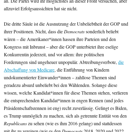
an. Die Partei wird ihr möglichstes an dieser Front versuchen, aber
allzuviel Erfolgsaussichten hat sie nicht.
Die dritte Säule ist die Ausnutzung der Unbeliebtheit der GOP und
ihrer Positionen. Nicht, dass die
Democrats
sonderlich beliebt
wären – die Amerikaner*innen hassen ihre Parteien und den
Kongress mit Inbrunst – aber die GOP unterbietet ihre eselige
Konkurrentin jederzeit, und vor allem: ihre politischen
Forderungen sind ungeheuer unpopulär. Abtreibungsverbote,
die
Abschaffung von Medicare
, die Entführung von Kindern
undokumentierter Einwander*innen – zahllose Themen sind
geradezu absurd unbeliebt bei den Wählenden. Solange diese
wissen, welche Kandidat*innen für diese Themen stehen, verlieren
die entsprechenden Kandidat*innen in engen Rennen (und jedes
Präsidentschaftsrennen ist eng) recht zuverlässig. Gelingt es Biden,
es Trump unmöglich zu machen, sich als getrennte Entität von den
Republicans
zu sehen (wie es ihm 2016 gelang) und stattdessen
mit ihr zu vereinen (wie es den
Democrats
2018, 2020 und 2022