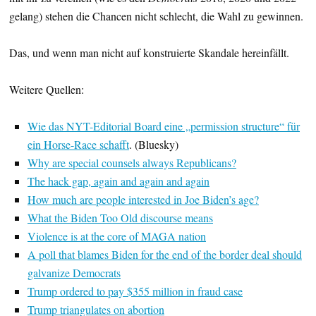
gelang) stehen die Chancen nicht schlecht, die Wahl zu gewinnen.
Das, und wenn man nicht auf konstruierte Skandale hereinfällt.
Weitere Quellen:
Wie das NYT-Editorial Board eine „permission structure“ für
ein Horse-Race schafft
. (Bluesky)
Why are special counsels always Republicans?
The hack gap, again and again and again
How much are people interested in Joe Biden’s age?
What the Biden Too Old discourse means
Violence is at the core of MAGA nation
A poll that blames Biden for the end of the border deal should
galvanize Democrats
Trump ordered to pay $355 million in fraud case
Trump triangulates on abortion