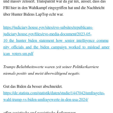
und massiv zensiert. Transparent war da gar nix, ausser, dass das
FBI hier in den Wahlkampf eingegriffen hat und die Nachhricht
über Hunter Bidens LapTop echt war.
https://judiciary.house.gov/sites/evo-subsites/republicans-
judiciary.house.gov/files/evo-media-document/2023-05-
10_the_hunter_biden_statement_how_senior_intelligence_commu
nity_officials_and_the_biden_campaign_worked_to_mislead_amer
ican_voters-sm.pdf
Trumps Beliebtheitswerte waren zeit seiner Politikerkarriere
niemals positiv und meist überwältigend negativ.
Gut das Biden da besser abschneidet.
https://de.statista.com/statistik/daten/studie/1447042/umfrage/us-
wahl-trump-vs-biden-umfragewerte-in-den-usa-2024/
offen sexistische und rassistische Äußerungen