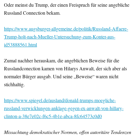
Oder meinst du Trump, der einen Freispruch für seine angebliche
Russland Connection bekam.
https://www.augsburger-allgemeine.de/politik/Russland-Affaere-
Trump-holt-nach-Mueller-Untersuchung-zum-Konter-aus-
id53888561.html
Zumal nachher herauskam, die angeblichen Beweise für die
Russlandconection kamen von Hilarys Anwalt, der sich aber als
normaler Bürger ausgab. Und seine „Beweise“ waren nicht
stichhaltig.
https://www.spiegel.de/ausland/donald-trumps-moegliche-
russland-verwicklungen-anklage-gegen-ex-anwalt-von-hillary-
clinton-a-38e7e02c-f6c5-4b1e-abca-8fc64573c0d0
Missachtung demokratischer Normen, offen autoritäre Tendenzen