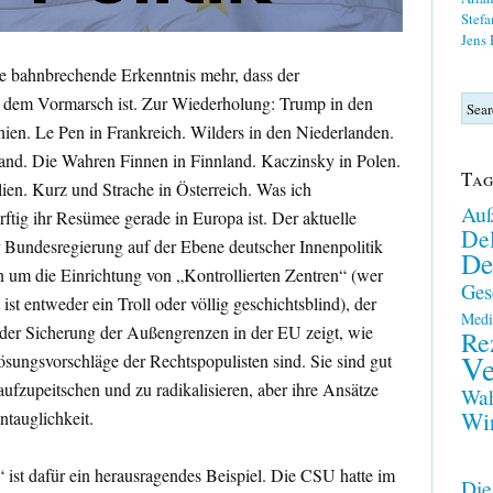
Stefa
Jens
ne bahnbrechende Erkenntnis mehr, dass der
 dem Vormarsch ist. Zur Wiederholung: Trump in den
ien. Le Pen in Frankreich. Wilders in den Niederlanden.
nd. Die Wahren Finnen in Finnland. Kaczinsky in Polen.
Tag
lien. Kurz und Strache in Österreich. Was ich
Auß
rftig ihr Resümee gerade in Europa ist. Der aktuelle
Del
r Bundesregierung auf der Ebene deutscher Innenpolitik
De
n um die Einrichtung von „Kontrollierten Zentren“ (wer
Ges
ist entweder ein Troll oder völlig geschichtsblind), der
Medi
 der Sicherung der Außengrenzen in der EU zeigt, wie
Re
Ve
Lösungsvorschläge der Rechtspopulisten sind. Sie sind gut
aufzupeitschen und zu radikalisieren, aber ihre Ansätze
Wah
Wir
Untauglichkeit.
ist dafür ein herausragendes Beispiel. Die CSU hatte im
Die