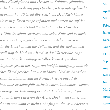
chnüre, Plastikplanen und Decken zu Kabinen gebunden,
Mai 
n, die hier jeweils auf fünf Quadratmetern untergebracht
April
emperatur hat 40 Grad überschritten. Drei Kleinkinder
März
e rostige Eisenstange gefunden und nutzen sie auf der
Febr
t als Rutsche. Es funktioniert nicht. Die Hose des
Janu
 T-Shirt ist schon zerrissen, und seine Knie sind es auch.
en, eine Pampe, für die sie ewig anstehen müssen.
Deze
ür die Duschen und die Toiletten, und die stinken, und
Nove
berall stapelt. Und am Abend ist das Wasser alle, sagt
Okto
peutin Monika Gattinger-Holböck von Ärzte ohne
Sept
gnose gestellt hat, sagte am Weltflüchtlingstag, dass sie
Augu
ches Elend gesehen hat wie in Moria. Und sie hat schon
Juli 
istan, im Libanon und im Nordirak gearbeitet. Für
Juni
ben, dass er keinesfalls mehr in einem Container wohnen
Mai 
ychologische Betreuung benötigt. Und dass sein Knie
April
t auch in den Papieren der Ärzte. Doch wem soll er das
herapeutin kann er nicht mehr fragen, die ist wieder weg,
März
Ärzte – für 7500 Menschen. Und keinerlei psychologische