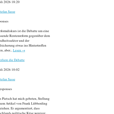
uli 2026 18:20
tefan Sasse
ponses
formdiskurs ist die Debatte um eine
ssende Rentenreform gegenüber dem
dheitssektor und der
sicherung etwas ins Hintertreffen
en, aber...
Lesen →
erliere die Debatte
uli 2026 10:02
tefan Sasse
esponses
n Pietsch hat mich gebeten, Stellung
nem Artikel von Frank Lübberding
ziehen. Er argumentiert, dass
chlands politische Krise weniger...