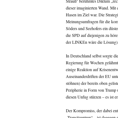
Strauß‘ berühmtes Diktum „recht
dieser imaginierten Wand. Mit 
Hasen im Ziel war. Die Strateg
Meinungsumfragen für die komm
Söders und Seehofers ein düste
die SPD auf diejenigen zu hör
der LINKEn wäre die Lösung)
In Deutschland selbst sorgte di
Regierung für Wochen gelähmt 
einige Reaktion auf Krisenent
Auseinanderdriften der EU unte
stöhnen) der bereits oben geli
Peripherie in Form von Trump u
diesen Unfug stürzen – es ist e
Der Kompromiss, der dabei ents
„Transitzentren“ – ist dagegen e