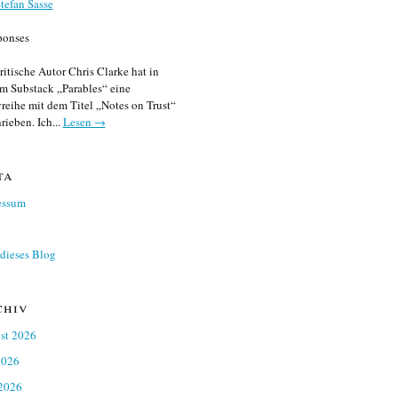
tefan Sasse
ponses
ritische Autor Chris Clarke hat in
m Substack „Parables“ eine
reihe mit dem Titel „Notes on Trust“
rieben. Ich...
Lesen →
ta
essum
dieses Blog
chiv
st 2026
2026
 2026