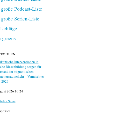
 große Podcast-Liste
 große Serien-Liste
lschläge
rgreens
pfohlen
kanische Interventionen in
che Blasenbildung sorgen für
stand im migrantischen
nenersatzverkehr – Vermischtes
8.2026
gust 2026 10:24
tefan Sasse
sponses