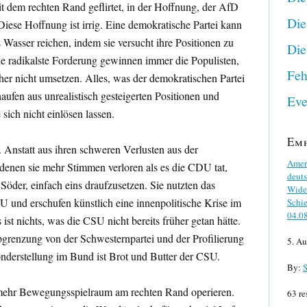
dem rechten Rand geflirtet, in der Hoffnung, der AfD
Die
iese Hoffnung ist irrig. Eine demokratische Partei kann
s Wasser reichen, indem sie versucht ihre Positionen zu
Die
e radikalste Forderung gewinnen immer die Populisten,
Feh
er nicht umsetzen. Alles, was der demokratischen Partei
haufen aus unrealistisch gesteigerten Positionen und
Eve
sich nicht einlösen lassen.
Em
. Anstatt aus ihren schweren Verlusten aus der
Ameri
denen sie mehr Stimmen verloren als es die CDU tat,
deuts
Söder, einfach eins draufzusetzen. Sie nutzten das
Wider
 und erschufen künstlich eine innenpolitische Krise im
Schie
04.0
ist nichts, was die CSU nicht bereits früher getan hätte.
Abgrenzung von der Schwesternpartei und der Profilierung
5. Au
nderstellung im Bund ist Brot und Butter der CSU.
By:
S
l mehr Bewegungsspielraum am rechten Rand operieren.
63 re