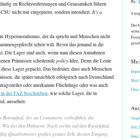
By:
S
läufig zu Rechtsverletzungen und Grausamkeit führen
 CSU nicht nur eingepreist, sondern intendiert.
It’s a
4 res
Der b
seine
ein Hypermoralismus, der da spricht und Menschen nicht
Essay
gesch
ammengepfercht sehen will. Bevor das jemand in die
kt. Die Lager sind auch, wenn man diesen Annahmen
eigenen Prämissen scheiternde
policy
-Idee. Denn die Leute
Me
in diese Lager gepackt. Das bedeutet, dass auch Menschen
Impr
üssen, die später tatsächlich erfolgreich nach Deutschland
Mail
tragssteller oder anerkannte Flüchtlinge oder was auch
Über 
 in der FAZ beschrieben
, wie solche Lager, die in
ind, aussehen:
Ar
en Betonpfad, der an Containern vorbeiführt, die
Augu
. Wie bei den Hühnern. Nach rechts auf den Kieselpfad,
Juli 
eißig Quadratmeter großes graues Zelt, dessen Eingang
Juni