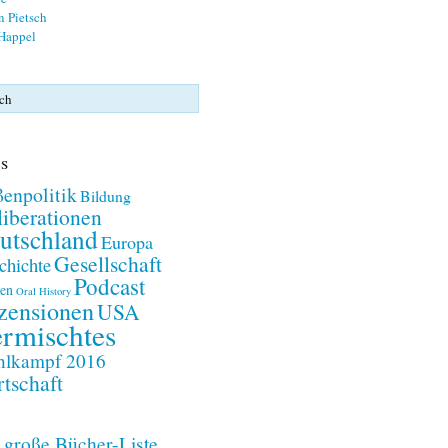
n Pietsch
 Happel
s
enpolitik
Bildung
iberationen
utschland
Europa
Gesellschaft
chichte
Podcast
en
Oral History
zensionen
USA
rmischtes
lkampf 2016
tschaft
 große Bücher-Liste