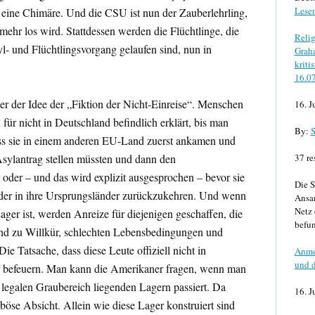
Lese
 eine Chimäre. Und die CSU ist nun der Zauberlehrling,
 mehr los wird. Stattdessen werden die Flüchtlinge, die
Relig
l- und Flüchtlingsvorgang gelaufen sind, nun in
Graha
kriti
16.0
ter der Idee der „Fiktion der Nicht-Einreise“. Menschen
16. J
für nicht in Deutschland befindlich erklärt, bis man
By:
S
s sie in einem anderen EU-Land zuerst ankamen und
sylantrag stellen müssten und dann den
37 re
 oder – und das wird explizit ausgesprochen – bevor sie
Die S
ieder in ihre Ursprungsländer zurückzukehren. Und wenn
Ansa
Netz 
 Lager ist, werden Anreize für diejenigen geschaffen, die
befun
end zu Willkür, schlechten Lebensbedingungen und
ie Tatsache, dass diese Leute offiziell nicht in
Anme
und d
r befeuern. Man kann die Amerikaner fragen, wenn man
 legalen Graubereich liegenden Lagern passiert. Da
16. J
 böse Absicht. Allein wie diese Lager konstruiert sind