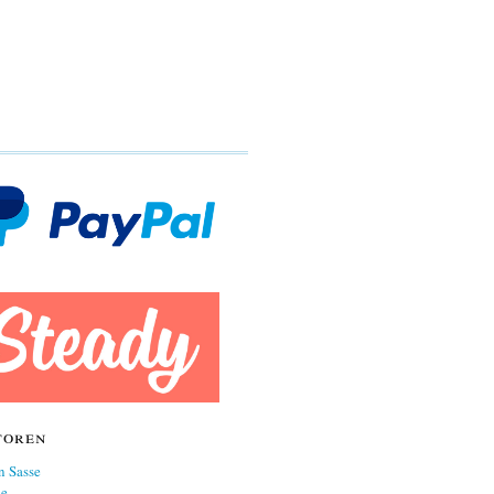
toren
n Sasse
ne