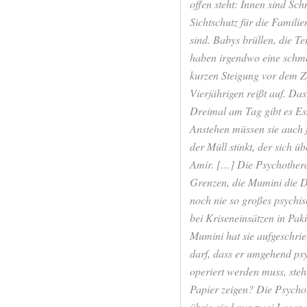
offen steht: Innen sind S
Sichtschutz für die Familie
sind. Babys brüllen, die T
haben irgendwo eine schmal
kurzen Steigung vor dem Zel
Vierjährigen reißt auf. Das
Dreimal am Tag gibt es Ess
Anstehen müssen sie auch f
der Müll stinkt, der sich ü
Amir. […] Die Psychothera
Grenzen, die Mumini die Dia
noch nie so großes psychis
bei Kriseneinsätzen in Pak
Mumini hat sie aufgeschrie
darf, dass er umgehend ps
operiert werden muss, steh
Papier zeigen? Die Psychot
übrig sind nur zwei Lager-