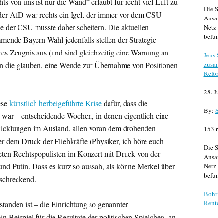
s von uns ist nur die Wand“ erlaubt für recht viel Luft zu
Die S
der AfD war rechts ein Igel, der immer vor dem CSU-
Ansa
ie der CSU musste daher scheitern. Die aktuellen
Netz 
befun
ende Bayern-Wahl jedenfalls stellen der Strategie
res Zeugnis aus (und sind gleichzeitig eine Warnung an
Jens
en die glauben, eine Wende zur Übernahme von Positionen
zusa
Refor
.
28. J
ese
künstlich herbeigeführte Krise
dafür, dass die
By:
S
war – entscheidende Wochen, in denen eigentlich eine
wicklungen im Ausland, allen voran dem drohenden
153 r
r dem Druck der Fliehkräfte (Physiker, ich höre euch
Die S
steten Rechtspopulisten im Konzert mit Druck von der
Ansa
nd Putin. Dass es kurz so aussah, als könne Merkel über
Netz 
befun
rschreckend.
Bohrl
Rente
tanden ist – die Einrichtung so genannter
in Beispiel für die Resultate der politischen Spielchen, an