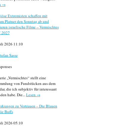
n →
iöse Extremisten schaffen mit
m Platner den Sonntag ab und
sieren israelische Filme – Vermischtes
7.2027
uli 2026 11:10
tefan Sasse
sponses
erie „Vermischtes“ stellt eine
mmlung von Fundstücken aus dem
dar, die ich subjektiv für interessant
den habe. Die...
Lesen →
rkungen zu Vertrauen – Die Blauen
ie Buffs
uli 2026 05:10