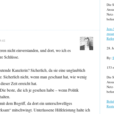
Die S
Ansa
Netz 
befun
Jens
zusa
Refor
9:41
28. J
ren nicht einverstanden, und dort, wo ich es
ere Schlüsse.
By:
S
153 r
tende Kanzlerin? Sicherlich, da sie eine unglaublich
r. Sicherlich nicht, wenn man geschaut hat, wie wenig
Die S
Ansa
dieser Zeit erreicht hat.
Netz 
 Die beste, die ich je gesehen habe – wenn Politik
befun
halten.
Bohrl
mit dem Begriff, da dort ein unterschwelliges
Rente
ksam“ mitschwingt. Unterlassene Hilfeleistung halte ich