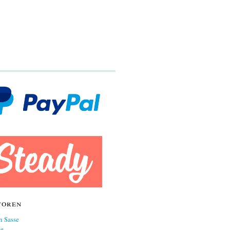
toren
n Sasse
ne