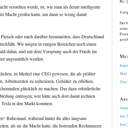
By:
S
ht verstehen werde, ist, wie man als derart intelligente
4 res
 der Macht greifen kann, um dann so wenig damit
Der b
seine
Essay
an Pietsch oder mich darüber herumnölen, dass Deutschland
gesch
rückfällt. Wir mögen in einigen Bereichen noch einen
bald dahin, und mit dem Vorsprung auch der Friede im
Me
cher ungemütlich werden.
Impr
ichen, ist Merkel eine CEO gewesen, die als größter
Mail
t, Arbeitszeiten zu reduzieren, Gehälter zu erhöhen,
Über 
ichermaßen glücklich zu machen. Das dazu erforderliche
teilung entzogen; wer hätte auch dort damit rechnen
Ar
 Tesla in den Markt kommen.
Augu
Juli 
n“ Ruhestand, während hinter ihr alles langsam
Juni
eiten, als sie die Macht hatte; die horrenden Rechnungen