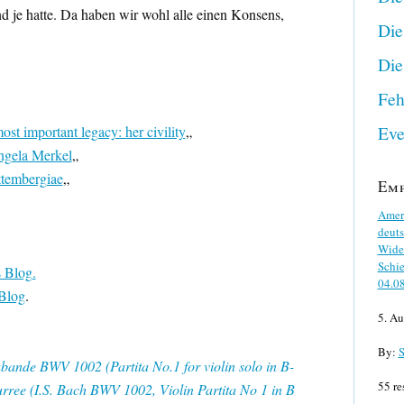
nd je hatte. Da haben wir wohl alle einen Konsens,
Die
Die
Feh
Eve
st important legacy: her civility
„
ngela Merkel
„
ttembergiae
„
Em
Ameri
deuts
Wider
Schie
 Blog.
04.0
 Blog
.
5. Au
By:
S
bande BWV 1002 (Partita No.1 for violin solo in B-
55 re
rree (I.S. Bach BWV 1002, Violin Partita No 1 in B