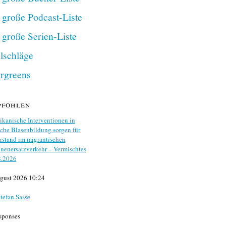
 große Podcast-Liste
 große Serien-Liste
lschläge
rgreens
pfohlen
kanische Interventionen in
che Blasenbildung sorgen für
stand im migrantischen
nenersatzverkehr – Vermischtes
8.2026
gust 2026 10:24
tefan Sasse
sponses