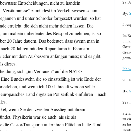
27. J
, bewusste Entscheidungen, nicht zu handeln.
die „Versäumnisse“ zumindest im Verkehrswesen schon
By:
S
egannen und unter Schröder fortgesetzt wurden, so hat
5 res
de erreicht, die sich nicht mehr richten lassen. Die
um mal ein unbedeutendes Beispiel zu nehmen, ist so
Im Re
ber 20 Jahre dauern. Das bedeutet, dass (wenn man in
umfa
Gesun
nach 20 Jahren mit den Reparaturen in Fehmarn
Grund
ieder mit dem Ausbessern anfangen muss; und es gibt
gerat
ls dieses.
Ich v
heidung, sich „im Vertrauen“ auf die NATO
 Eine Bundeswehr, die so einsatzfähig ist wie Ende der
20. J
r erleben, und wenn ich 100 Jahre alt werden sollte.
By:
S
es europäisches Land digitalen Polizeifunk einführen – nach
les.
227 r
kel, wenn Sie den zweiten Ausstieg mit ihrem
Stefa
ndet. Physikerin war sie auch, als sie als
zu ei
 die Castor-Transporte unter ihren Fittichen hatte. Und
zu be
Deuts