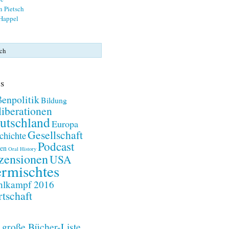
n Pietsch
 Happel
s
enpolitik
Bildung
iberationen
utschland
Europa
Gesellschaft
chichte
Podcast
en
Oral History
zensionen
USA
rmischtes
lkampf 2016
tschaft
 große Bücher-Liste