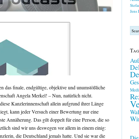
Stefa
Jens
Tag
Auß
Del
De
Ges
len das finale, endgültige, objektive und unumstößliche
Medi
Re
enschaft Angela Merkel! – Nun, natürlich nicht.
Ve
diese Kanzlerinnenschaft allein aufgrund ihrer Länge
Wah
liegt, kann jeder Versuch einer Bewertung nur eine
Wir
te Annäherung. Das gilt doppelt für eine Person, die so
ztlich sind wir uns deswegen vor allem in einem einig:
zlerin, die Deutschland jemals hatte. Und sie war die
Die