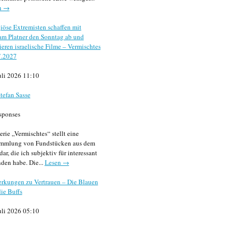
n →
iöse Extremisten schaffen mit
m Platner den Sonntag ab und
sieren israelische Filme – Vermischtes
7.2027
uli 2026 11:10
tefan Sasse
sponses
erie „Vermischtes“ stellt eine
mmlung von Fundstücken aus dem
dar, die ich subjektiv für interessant
den habe. Die...
Lesen →
rkungen zu Vertrauen – Die Blauen
ie Buffs
uli 2026 05:10