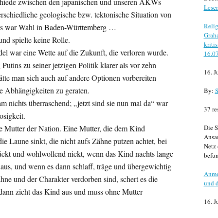
schiede zwischen den japanischen und unseren AKWs
Lese
rschiedliche geologische bzw. tektonische Situation von
Relig
es war Wahl in Baden-Württemberg …
Graha
nd spielte keine Rolle.
kriti
l war eine Wette auf die Zukunft, die verloren wurde.
16.0
utins zu seiner jetzigen Politik klarer als vor zehn
16. J
ätte man sich auch auf andere Optionen vorbereiten
 Abhängigkeiten zu geraten.
By:
S
am nichts überraschend; „jetzt sind sie nun mal da“ war
37 re
osigkeit.
ie Mutter der Nation. Eine Mutter, die dem Kind
Die S
Ansa
e Laune sinkt, die nicht aufs Zähne putzen achtet, bei
Netz 
kt und wohlwollend nickt, wenn das Kind nachts lange
befun
s aus, und wenn es dann schlaff, träge und übergewichtig
Anme
ähne und der Charakter verdorben sind, schert es die
und d
 dann zieht das Kind aus und muss ohne Mutter
16. J