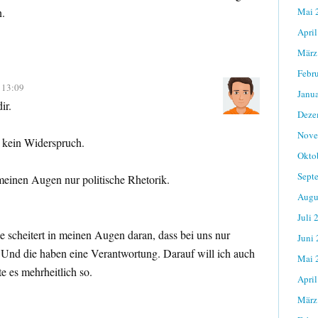
.
Mai 
April
März
Febr
, 13:09
Janu
ir.
Deze
Nove
 kein Widerspruch.
Okto
Sept
meinen Augen nur politische Rhetorik.
Augu
Juli 
e scheitert in meinen Augen daran, dass bei uns nur
Juni
 Und die haben eine Verantwortung. Darauf will ich auch
Mai 
e es mehrheitlich so.
April
März