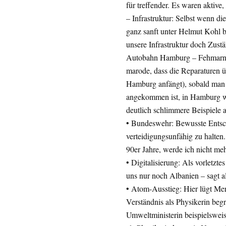
für treffender. Es waren aktive
– Infrastruktur: Selbst wenn 
ganz sanft unter Helmut Kohl b
unsere Infrastruktur doch Zustän
Autobahn Hamburg – Fehmarn, 
marode, dass die Reparaturen ü
Hamburg anfängt), sobald man 
angekommen ist, in Hamburg w
deutlich schlimmere Beispiele a
• Bundeswehr: Bewusste Entsc
verteidigungsunfähig zu halten.
90er Jahre, werde ich nicht meh
• Digitalisierung: Als vorletzt
uns nur noch Albanien – sagt al
• Atom-Ausstieg: Hier lügt Mer
Verständnis als Physikerin begrü
Umweltministerin beispielsweise