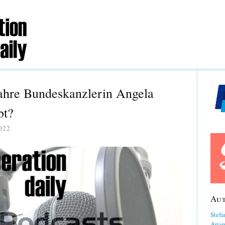
Jahre Bundeskanzlerin Angela
bt?
022
Au
Stefa
Aria