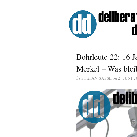
Bohrleute 22: 16 
Merkel – Was blei
by
STEFAN SASSE
on
2. JUNI 2