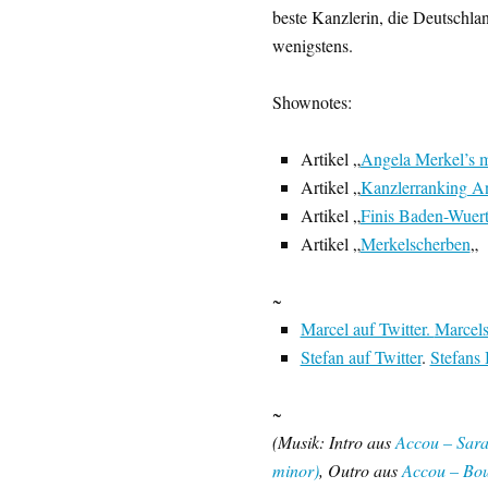
beste Kanzlerin, die Deutschla
wenigstens.
Shownotes:
Artikel „
Angela Merkel’s mo
Artikel „
Kanzlerranking A
Artikel „
Finis Baden-Wuer
Artikel „
Merkelscherben
„
~
Marcel auf Twitter.
Marcels
Stefan auf Twitter
.
Stefans
~
(Musik: Intro aus
Accou – Sara
minor)
, Outro aus
Accou – Bou