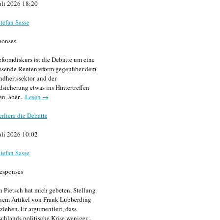
uli 2026 18:20
tefan Sasse
ponses
formdiskurs ist die Debatte um eine
ssende Rentenreform gegenüber dem
dheitssektor und der
sicherung etwas ins Hintertreffen
en, aber...
Lesen →
erliere die Debatte
uli 2026 10:02
tefan Sasse
esponses
n Pietsch hat mich gebeten, Stellung
nem Artikel von Frank Lübberding
ziehen. Er argumentiert, dass
chlands politische Krise weniger...