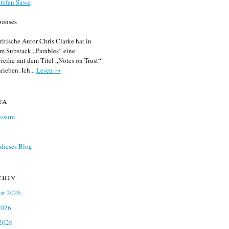
tefan Sasse
ponses
ritische Autor Chris Clarke hat in
m Substack „Parables“ eine
reihe mit dem Titel „Notes on Trust“
rieben. Ich...
Lesen →
ta
essum
dieses Blog
chiv
st 2026
2026
 2026