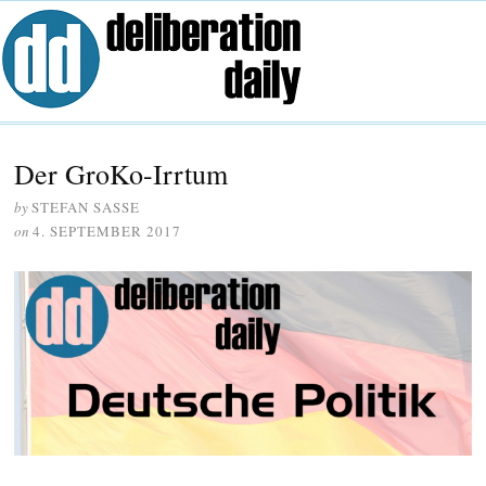
Der GroKo-Irrtum
by
STEFAN SASSE
on
4. SEPTEMBER 2017