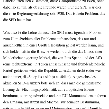
Parteien taten sich zusammen, diese Großprobleme zu lösen, ohne
dabei so zu tun, als ob sie Freunde wären. Für die SPD war dies
die erste Regierungserfahrung seit 1930. Das ist kein Problem, das
die SPD heute hat.
Was also ist die Lehre daraus? Die SPD muss irgendein Problem
zum Ultra-Problem aller Probleme aufbauschen, das nur und
ausschließlich in einer Großen Koalition gelöst werden kann, und
sich heldenhaft in die Bresche werfen, durch die das Chaos einer
Minderheitenregierung Merkel, die von Jens Spahn und der AfD
(eine rechtsextreme, in Teilen antisemitische und fremdenfeindliche
Partei) getrieben wird, die Republik zu ersäufen droht (oder was
auch immer, die Story lässt sich ja ausfeilen). Angesichts des
aktuellen SPD-Kanzlers böte sich an, dass man die gemeinsame
Lösung der Flüchtlingsproblematik auf europäischer Ebene
hernimmt, oder irgendwelche anderen EU-Mammutreformen (etwa
den Umgang mit Brexit und Macron, zur genauen Bestimmung
müssen die Politikexperten und Meinungsforscher ran). Damit hat