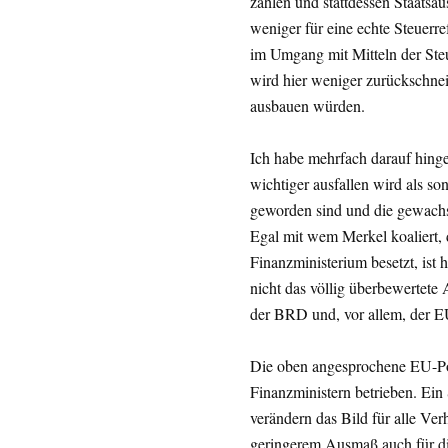
zahlen und stattdessen Staats
weniger für eine echte Steuerref
im Umgang mit Mitteln der Steue
wird hier weniger zurückschn
ausbauen würden.
Ich habe mehrfach darauf hinge
wichtiger ausfallen wird als son
geworden sind und die gewachs
Egal mit wem Merkel koaliert, d
Finanzministerium besetzt, ist
nicht das völlig überbewertete 
der BRD und, vor allem, der E
Die oben angesprochene EU-Pol
Finanzministern betrieben. Ei
verändern das Bild für alle Ver
geringerem Ausmaß auch für di