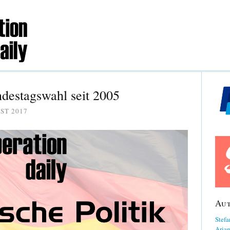
ndestagswahl seit 2005
ST 2017
Au
Stefa
Aria