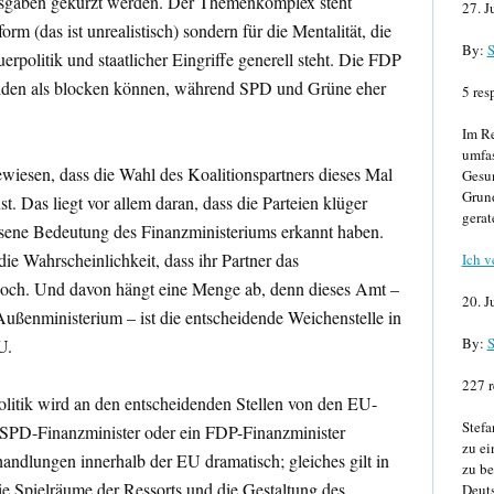
ausgaben gekürzt werden. Der Themenkomplex steht
27. J
orm (das ist unrealistisch) sondern für die Mentalität, die
By:
S
rpolitik und staatlicher Eingriffe generell steht. Die FDP
eiden als blocken können, während SPD und Grüne eher
5 res
Im Re
umfa
wiesen, dass die Wahl des Koalitionspartners dieses Mal
Gesun
Grund
st. Das liegt vor allem daran, dass die Parteien klüger
gerat
ene Bedeutung des Finanzministeriums erkannt haben.
ie Wahrscheinlichkeit, dass ihr Partner das
Ich v
 hoch. Und davon hängt eine Menge ab, denn dieses Amt –
20. J
Außenministerium – ist die entscheidende Weichenstelle in
By:
S
U.
227 r
itik wird an den entscheidenden Stellen von den EU-
Stefa
n SPD-Finanzminister oder ein FDP-Finanzminister
zu ei
handlungen innerhalb der EU dramatisch; gleiches gilt in
zu be
e Spielräume der Ressorts und die Gestaltung des
Deuts