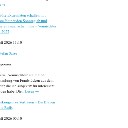
n →
iöse Extremisten schaffen mit
m Platner den Sonntag ab und
sieren israelische Filme – Vermischtes
7.2027
uli 2026 11:10
tefan Sasse
sponses
erie „Vermischtes“ stellt eine
mmlung von Fundstücken aus dem
dar, die ich subjektiv für interessant
den habe. Die...
Lesen →
rkungen zu Vertrauen – Die Blauen
ie Buffs
uli 2026 05:10