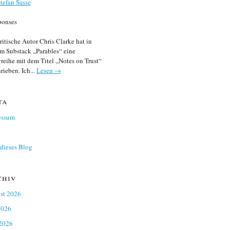
tefan Sasse
ponses
ritische Autor Chris Clarke hat in
m Substack „Parables“ eine
reihe mit dem Titel „Notes on Trust“
rieben. Ich...
Lesen →
ta
essum
dieses Blog
chiv
st 2026
2026
 2026