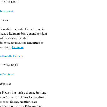
uli 2026 18:20
tefan Sasse
ponses
formdiskurs ist die Debatte um eine
ssende Rentenreform gegenüber dem
dheitssektor und der
sicherung etwas ins Hintertreffen
en, aber...
Lesen →
erliere die Debatte
uli 2026 10:02
tefan Sasse
esponses
n Pietsch hat mich gebeten, Stellung
nem Artikel von Frank Lübberding
ziehen. Er argumentiert, dass
chlands politische Krise weniger...