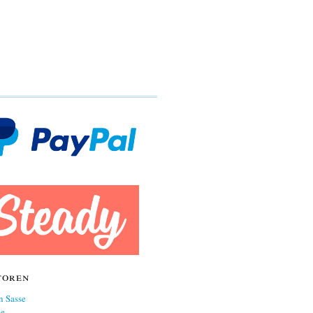
toren
n Sasse
ne