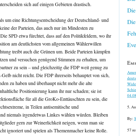
nterscheiden sich auf einigen Gebieten drastisch.
Die
 als um eine Richtungsentscheidung der Deutschland- und
Die
keine der Parteien, das auch nur im Mindesten zu
Feh
Die SPD etwa fürchtet, dass auf den Politikfeldern, wo ihr
Position am deutlichsten vom allgemeinen Wählerwillen
Eve
htung treibt auch die Grünen um. Beide Parteien kämpfen
tzen und versuchen genügend Stimmen zu erhalten, um
Em
spartner zu sein – und gleichzeitig die FDP weit genug zu
Ameri
-Gelb nicht reicht. Die FDP ihrerseits behauptet von sich,
deuts
unden zu haben und überhaupt nicht mehr die alte
Wider
Schie
haltliche Positionierung kann ihr nur schaden; sie ist
04.0
ektionsfläche für all die GroKo-Enttäuschten zu sein, die
echtsextreme, in Teilen antisemitische und
5. Au
 und niemals irgendetwas Linkes wählen würden. Bleiben
By:
S
lieder gern zur Weinerlichkeit neigen, wenn man sie
licht ignoriert und spielen als Themenmacher keine Rolle.
57 re