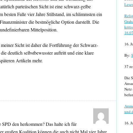
Lese
ürlich parteiischen Sicht ist eine schwarz-gelbe
m besten Falle vier Jahre Stillstand, im schlimmsten ein
Relig
inanzminister die bestmögliche Option darstellt. Die
Graha
kriti
 undefinierbaren Mittelposition.
16.0
16. J
meiner Sicht ist daher die Fortführung der Schwarz-
ie deutlich selbstbewusster auftritt und eine klare
By:
S
späteren Artikeln mehr.
37 re
Die S
Ansa
Netz 
befun
Anme
und d
16. J
te SPD den herkommen? Das halte ich für
 der großen Koalition können die auch nicht Mal vier Jahre