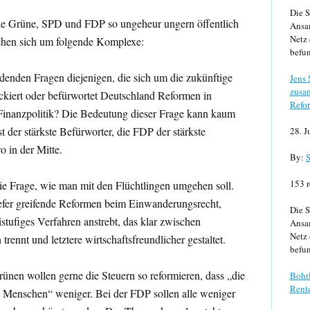
Die S
 die Grüne, SPD und FDP so ungeheur ungern öffentlich
Ansa
Netz 
rehen sich um folgende Komplexe:
befun
idenden Fragen diejenigen, die sich um die zukünftige
Jens
zusa
ckiert oder befürwortet Deutschland Reformen in
Refor
 Finanzpolitik? Die Bedeutung dieser Frage kann kaum
 der stärkste Befürworter, die FDP der stärkste
28. J
 in der Mitte.
By:
S
153 r
ie Frage, wie man mit den Flüchtlingen umgehen soll.
fer greifende Reformen beim Einwanderungsrecht,
Die S
tufiges Verfahren anstrebt, das klar zwischen
Ansa
Netz 
rennt und letztere wirtschaftsfreundlicher gestaltet.
befun
nen wollen gerne die Steuern so reformieren, dass „die
Bohrl
Rente
 Menschen“ weniger. Bei der FDP sollen alle weniger