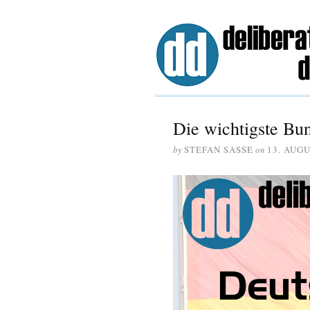
Die wichtigste Bu
by
STEFAN SASSE
on
13. AUGU