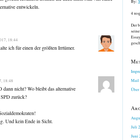
By:
S
rnative entwickeln.
4 res
Der b
seine
Essay
017, 18:44
gesch
lte ich für einen der größten Irrtümer.
Me
Impr
Mail
7, 18:48
dann nicht? Wo bleibt das alternative
Über 
e SPD zurück?
Ar
 Sozialdemokraten!
Augu
g. Und kein Ende in Sicht.
Juli 
Juni