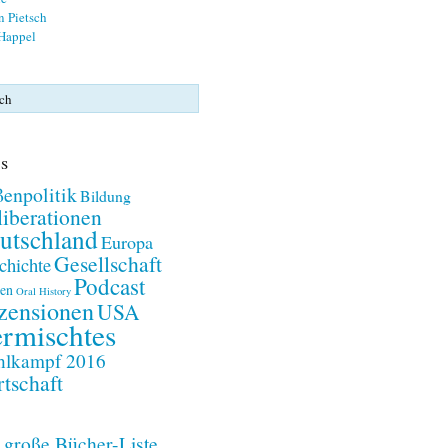
n Pietsch
 Happel
s
enpolitik
Bildung
iberationen
utschland
Europa
Gesellschaft
chichte
Podcast
en
Oral History
zensionen
USA
rmischtes
lkampf 2016
tschaft
 große Bücher-Liste