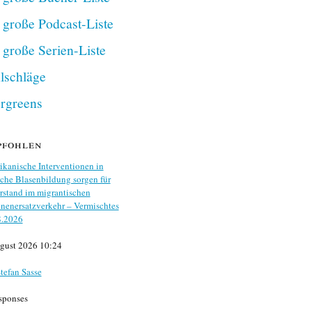
 große Podcast-Liste
 große Serien-Liste
lschläge
rgreens
pfohlen
kanische Interventionen in
che Blasenbildung sorgen für
stand im migrantischen
nenersatzverkehr – Vermischtes
8.2026
gust 2026 10:24
tefan Sasse
sponses