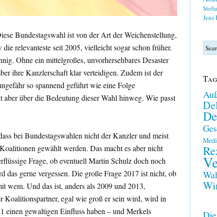
Stefa
Jens
Diese Bundestagswahl ist von der Art der Weichenstellung,
v die relevanteste seit 2005, vielleicht sogar schon früher.
innig. Ohne ein mittelgroßes, unvorhersehbares Desaster
r ihre Kanzlerschaft klar verteidigen. Zudem ist der
Tag
ungefähr so spannend geführt wie eine Folge
Auß
t aber über die Bedeutung dieser Wahl hinweg. Wie passt
Del
De
Ges
 dass bei Bundestagswahlen nicht der Kanzler und meist
Medi
Re
n Koalitionen gewählt werden. Das macht es aber nicht
Ve
rflüssige Frage, ob eventuell Martin Schulz doch noch
d das gerne vergessen. Die große Frage 2017 ist nicht, ob
Wah
Wir
mit wem. Und das ist, anders als 2009 und 2013,
 Koalitionspartner, egal wie groß er sein wird, wird in
21 einen gewaltigen Einfluss haben – und Merkels
Die