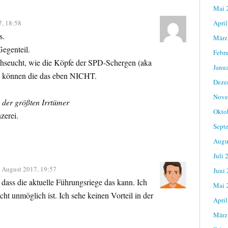
Mai 
7, 18:58
April
s.
März
Gegenteil.
Febr
chseucht, wie die Köpfe der SPD-Schergen (aka
Janu
, können die das eben NICHT.
Deze
Nove
n der größten Irrtümer
Okto
zerei.
Sept
Augu
Juli 
 August 2017, 19:57
Juni
 dass die aktuelle Führungsriege das kann. Ich
Mai 
cht unmöglich ist. Ich sehe keinen Vorteil in der
April
März