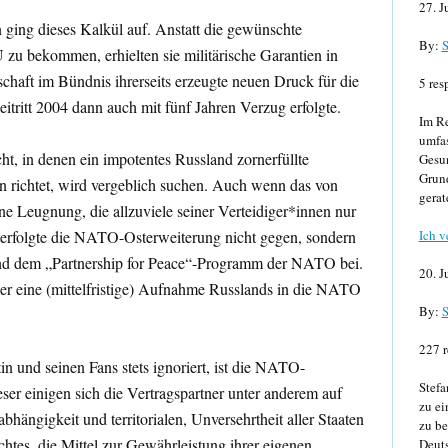
27. J
n ging dieses Kalkül auf. Anstatt die gewünschte
By:
S
 zu bekommen, erhielten sie militärische Garantien in
haft im Bündnis ihrerseits erzeugte neuen Druck für die
5 res
tritt 2004 dann auch mit fünf Jahren Verzug erfolgte.
Im Re
umfa
ht, in denen ein impotentes Russland zornerfüllte
Gesun
Grund
richtet, wird vergeblich suchen. Auch wenn das von
gerat
ne Leugnung, die allzuviele seiner Verteidiger*innen nur
 erfolgte die NATO-Osterweiterung nicht gegen, sondern
Ich v
and dem „Partnership for Peace“-Programm der NATO bei.
20. J
er eine (mittelfristige) Aufnahme Russlands in die NATO
By:
S
227 r
n und seinen Fans stets ignoriert, ist die NATO-
Stefa
ser einigen sich die Vertragspartner unter anderem auf
zu ei
bhängigkeit und territorialen
,
Unversehrtheit aller Staaten
zu be
htes, die Mittel zur Gewährleistung ihrer eigenen
Deuts