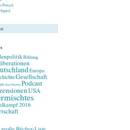
n Pietsch
 Happel
s
enpolitik
Bildung
iberationen
utschland
Europa
Gesellschaft
chichte
Podcast
en
Oral History
zensionen
USA
rmischtes
lkampf 2016
tschaft
 große Bücher-Liste