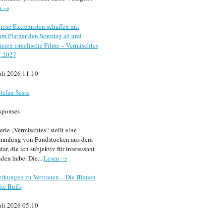
n →
iöse Extremisten schaffen mit
m Platner den Sonntag ab und
sieren israelische Filme – Vermischtes
7.2027
uli 2026 11:10
tefan Sasse
sponses
erie „Vermischtes“ stellt eine
mmlung von Fundstücken aus dem
dar, die ich subjektiv für interessant
den habe. Die...
Lesen →
rkungen zu Vertrauen – Die Blauen
ie Buffs
uli 2026 05:10