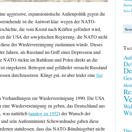
Stefa
Jens
ine aggressive, expansionistische Außenpolitik gegen die
nverstehende ist die Antwort klar: wegen der NATO-
eschichte, die vom Kreml nach Kräften gefördert wird,
chen die USA der sowjetischen Regierung, die NATO nicht
 diese der Wiedervereinigung zustimmen würde. Dieses
Tag
r Jahren, als Russland im Griff einer Depression und
Auß
ie NATO rückte im Baltikum und Polen direkt an die
Del
ist eingekreist. Betrogen und gefährdet versucht Russland
De
eressen durchzusetzen. Klingt gut, ist aber leider eine
frei
Ges
Medi
Re
Ve
den Verhandlungen zur Wiedervereinigung 1990. Die USA
für eine Wiedervereinigung zu geben, das Deutschland aus
Wah
Wir
 was natürlich (
analog zu 1952
) der Wunsch der
 und sein Außenminister Schewardnadse gaben diese
forderten stattdessen, dass das NATO-Bündnisgebiet nicht
Die