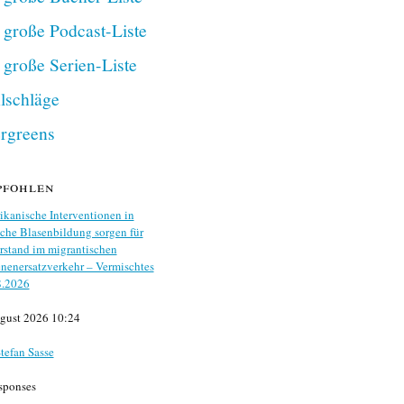
 große Podcast-Liste
 große Serien-Liste
lschläge
rgreens
pfohlen
kanische Interventionen in
che Blasenbildung sorgen für
stand im migrantischen
nenersatzverkehr – Vermischtes
8.2026
gust 2026 10:24
tefan Sasse
sponses