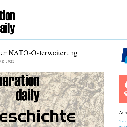
der NATO-Osterweiterung
AR 2022
Au
Stefa
Aria