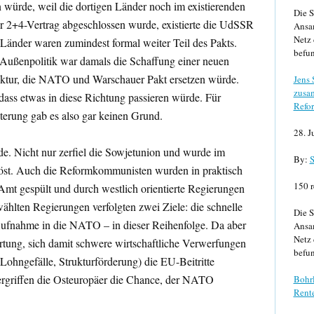
ürde, weil die dortigen Länder noch im existierenden
Die S
r 2+4-Vertrag abgeschlossen wurde, existierte die UdSSR
Ansa
Netz 
 Länder waren zumindest formal weiter Teil des Pakts.
befun
n Außenpolitik war damals die Schaffung einer neuen
tektur, die NATO und Warschauer Pakt ersetzen würde.
Jens
zusa
ass etwas in diese Richtung passieren würde. Für
Refor
rung gab es also gar keinen Grund.
28. J
ide. Nicht nur zerfiel die Sowjetunion und wurde im
By:
S
löst. Auch die Reformkommunisten wurden in praktisch
150 r
Amt gespült und durch westlich orientierte Regierungen
ählten Regierungen verfolgten zwei Ziele: die schnelle
Die S
ufnahme in die NATO – in dieser Reihenfolge. Da aber
Ansa
Netz 
rtung, sich damit schwere wirtschaftliche Verwerfungen
befun
Lohngefälle, Strukturförderung) die EU-Beitritte
 ergriffen die Osteuropäer die Chance, der NATO
Bohrl
Rente