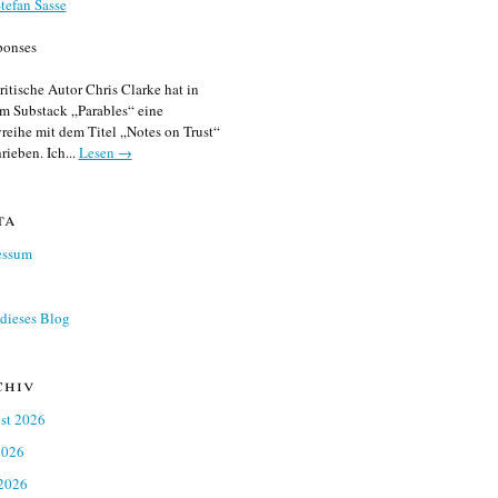
tefan Sasse
ponses
ritische Autor Chris Clarke hat in
m Substack „Parables“ eine
reihe mit dem Titel „Notes on Trust“
rieben. Ich...
Lesen →
ta
essum
dieses Blog
chiv
st 2026
2026
 2026