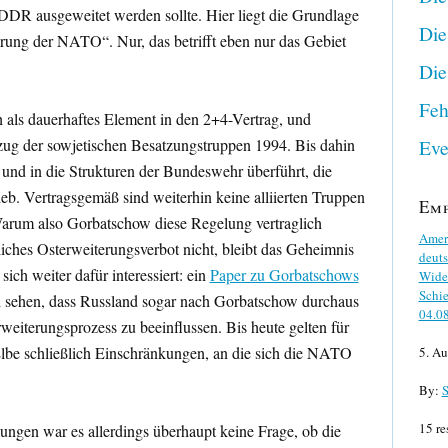
DDR ausgeweitet werden sollte. Hier liegt die Grundlage
Die
rung der NATO“. Nur, das betrifft eben nur das Gebiet
Die
Feh
 als dauerhaftes Element in den 2+4-Vertrag, und
zug der sowjetischen Besatzungstruppen 1994. Bis dahin
Eve
und in die Strukturen der Bundeswehr überführt, die
eb. Vertragsgemäß sind weiterhin keine alliierten Truppen
Em
 Warum also Gorbatschow diese Regelung vertraglich
Ameri
liches Osterweiterungsverbot nicht, bleibt das Geheimnis
deuts
ich weiter dafür interessiert: ein
Paper zu Gorbatschows
Wider
Schie
h sehen, dass Russland sogar nach Gorbatschow durchaus
04.0
iterungsprozess zu beeinflussen. Bis heute gelten für
 Elbe schließlich Einschränkungen, an die sich die NATO
5. Au
By:
S
15 re
ngen war es allerdings überhaupt keine Frage, ob die