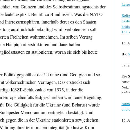
Lese
lichkeit von Grenzen und des Selbstbestimmungsrechts der
bedeutet explizit: Beitritt zu Bündnissen. Was die NATO-
Relig
Graha
ind Interessenssphären, innerhalb derer es den Staaten,
kriti
rtrag ausdrücklich bekräftigt wird, verboten sein soll,
16.0
tierten Freiheiten wahrzunehmen. Im selben Vertrag
16. J
ne Hauptquartierstrukturen und dauerhaften
iedsstaaten zu stationieren, woran sie sich bis heute
By:
S
37 re
ner Politik gegenüber der Ukraine (und Georgien und so
Die S
it völkerrechtlichen Verträgen. Das erstreckt sich
Ansa
Netz 
ürdige KSZE-Schlussakte von 1975, in der die
befun
in Europa ebenfalls festgeschrieben wird, eine Regelung,
Anme
ßt. Die Gültigkeit für die Ukraine (und Belarus) wurde
und d
 Budapester Memorandum vertraglich bestätigt. Und
h gegen die in der Ukraine stationierten sowjetischen
16. J
ahrung ihrer territorialen Integrität (inklusive Krim