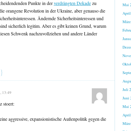
scheidendenden Punkte in der
verdrängten Dekade
zu
Mai 
 die orangene Revolution in der Ukraine, aber genauso die
April
icherheitsinteressen. Ändernde Sicherheitsinteressen und
März
ind sicherlich legitim. Aber es gibt keinen Grund, warum
Febr
, diesen Schwenk nachzuvollziehen und andere Länder
Janu
Deze
Nove
Okto
}
Sept
Augu
Juli 
, 13:49
Juni
z stoert:
Mai 
April
eine aggressive, expansionistische Außenpolitik gegen die
März