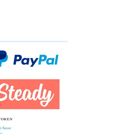
toren
n Sasse
ne