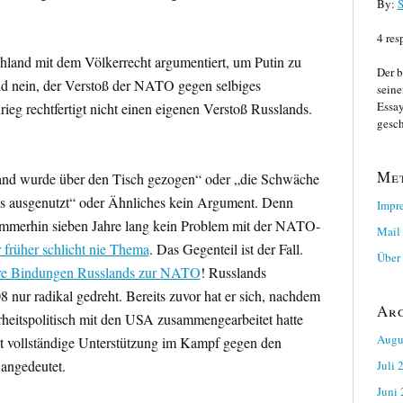
By:
S
4 res
hland mit dem Völkerrecht argumentiert, um Putin zu
Der b
nd nein, der Verstoß der NATO gegen selbiges
seine
Essay
eg rechtfertigt nicht einen eigenen Verstoß Russlands.
gesch
Me
sland wurde über den Tisch gezogen“ oder „die Schwäche
s ausgenutzt“ oder Ähnliches kein Argument. Denn
Impr
 immerhin sieben Jahre lang kein Problem mit der NATO-
Mail
 früher schlicht nie Thema
. Das Gegenteil ist der Fall.
Über 
gere Bindungen Russlands zur NATO
! Russlands
 nur radikal gedreht. Bereits zuvor hat er sich, nachdem
Ar
heitspolitisch mit den USA zusammengearbeitet hatte
Augu
it vollständige Unterstützung im Kampf gegen den
 angedeutet.
Juli 
Juni