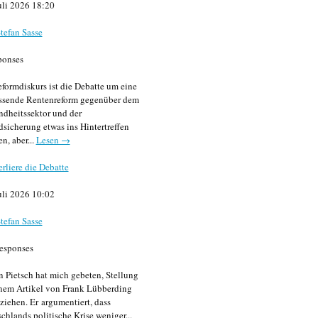
uli 2026 18:20
tefan Sasse
ponses
formdiskurs ist die Debatte um eine
ssende Rentenreform gegenüber dem
dheitssektor und der
sicherung etwas ins Hintertreffen
en, aber...
Lesen →
erliere die Debatte
uli 2026 10:02
tefan Sasse
esponses
n Pietsch hat mich gebeten, Stellung
nem Artikel von Frank Lübberding
ziehen. Er argumentiert, dass
chlands politische Krise weniger...