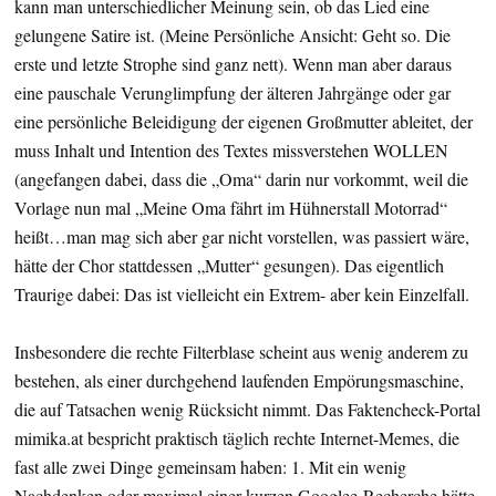
kann man unterschiedlicher Meinung sein, ob das Lied eine
gelungene Satire ist. (Meine Persönliche Ansicht: Geht so. Die
erste und letzte Strophe sind ganz nett). Wenn man aber daraus
eine pauschale Verunglimpfung der älteren Jahrgänge oder gar
eine persönliche Beleidigung der eigenen Großmutter ableitet, der
muss Inhalt und Intention des Textes missverstehen WOLLEN
(angefangen dabei, dass die „Oma“ darin nur vorkommt, weil die
Vorlage nun mal „Meine Oma fährt im Hühnerstall Motorrad“
heißt…man mag sich aber gar nicht vorstellen, was passiert wäre,
hätte der Chor stattdessen „Mutter“ gesungen). Das eigentlich
Traurige dabei: Das ist vielleicht ein Extrem- aber kein Einzelfall.
Insbesondere die rechte Filterblase scheint aus wenig anderem zu
bestehen, als einer durchgehend laufenden Empörungsmaschine,
die auf Tatsachen wenig Rücksicht nimmt. Das Faktencheck-Portal
mimika.at bespricht praktisch täglich rechte Internet-Memes, die
fast alle zwei Dinge gemeinsam haben: 1. Mit ein wenig
Nachdenken oder maximal einer kurzen Googlee-Recherche hätte