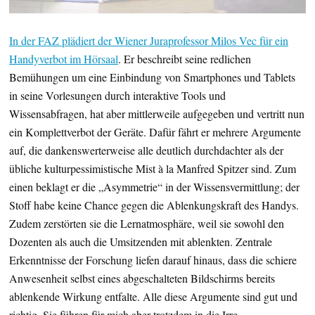
In der FAZ plädiert der Wiener Juraprofessor Milos Vec für ein
Handyverbot im Hörsaal
. Er beschreibt seine redlichen
Bemühungen um eine Einbindung von Smartphones und Tablets
in seine Vorlesungen durch interaktive Tools und
Wissensabfragen, hat aber mittlerweile aufgegeben und vertritt nun
ein Komplettverbot der Geräte. Dafür fährt er mehrere Argumente
auf, die dankenswerterweise alle deutlich durchdachter als der
übliche kulturpessimistische Mist à la Manfred Spitzer sind. Zum
einen beklagt er die „Asymmetrie“ in der Wissensvermittlung; der
Stoff habe keine Chance gegen die Ablenkungskraft des Handys.
Zudem zerstörten sie die Lernatmosphäre, weil sie sowohl den
Dozenten als auch die Umsitzenden mit ablenkten. Zentrale
Erkenntnisse der Forschung liefen darauf hinaus, dass die schiere
Anwesenheit selbst eines abgeschalteten Bildschirms bereits
ablenkende Wirkung entfalte. Alle diese Argumente sind gut und
richtig. Sie führen für mich aber trotzdem in die Irre.