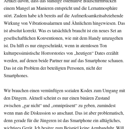
Artikel davon, dass das ständige ostentative Bildschirmblicken
einem Mangel an Manieren entspricht und die Lernatmosphäre
stört. Zudem habe ich bereits auf die Aufmerksamkeitsabziehende
Wirkung von Vibrationsalarmen und Ähnlichem hingewiesen. Das
ist absolut korrekt. Was es tatsächlich braucht ist ein neues Set an
gesellschaftlichen Konventionen, wie mit dem Handy umzugehen
ist. Da hilft es nur eingeschränkt, wenn in atemlosen Ton
kulturpessimistische Horrorstories von „heutigen“ Dates erzählt
werden, auf denen beide Partner nur auf das Smartphone schauen.
Das ist ein Problem der beteiligten Personen, nicht der
Smartphones.
Wir brauchen einen vernünftigen sozialen Kodex zum Umgang mit
den Dingern. Aktuell scheint es nur einen binären Zustand
zwischen „gar nicht“ und „omnipräsent“ zu geben, zumindest
wenn man die Diskussion so anschaut. Das ist aber problematisch,
denn gerade für die Jüngeren ist das Smartphone ein alltägliches,
wichtiges Gerät. Ich besitze zum Beispiel keine Armbanduhr. Will