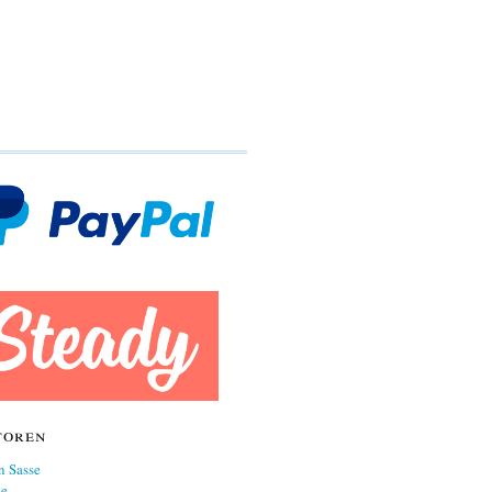
toren
n Sasse
ne