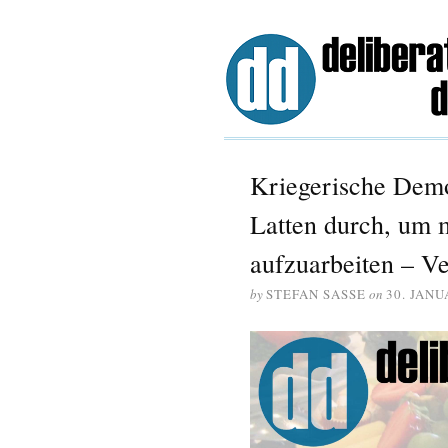
Kriegerische Demo
Latten durch, um 
aufzuarbeiten – V
by
STEFAN SASSE
on
30. JANU