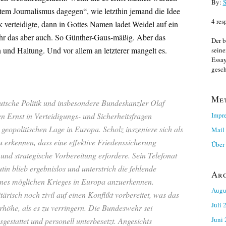
By:
S
utem Journalismus dagegen“, wie letzthin jemand die Idee
4 res
verteidigte, dann in Gottes Namen ladet Weidel auf ein
ihr das aber auch. So Günther-Gaus-mäßig. Aber das
Der b
n und Haltung. Und vor allem an letzterer mangelt es.
seine
Essay
gesch
Me
deutsche Politik und insbesondere Bundeskanzler Olaf
Impr
n Ernst in Verteidigungs- und Sicherheitsfragen
 geopolitischen Lage in Europa. Scholz inszeniere sich als
Mail
 erkennen, dass eine effektive Friedenssicherung
Über 
und strategische Vorbereitung erfordere. Sein Telefonat
in blieb ergebnislos und unterstrich die fehlende
Ar
 eines möglichen Krieges in Europa anzuerkennen.
Augu
ärisch noch zivil auf einen Konflikt vorbereitet, was das
Juli 
erhöhe, als es zu verringern. Die Bundeswehr sei
Juni
usgestattet und personell unterbesetzt. Angesichts