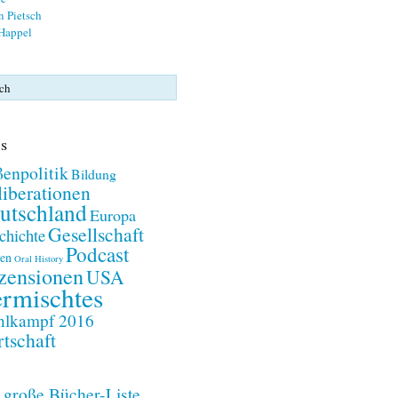
n Pietsch
 Happel
s
enpolitik
Bildung
iberationen
utschland
Europa
Gesellschaft
chichte
Podcast
en
Oral History
zensionen
USA
rmischtes
lkampf 2016
tschaft
 große Bücher-Liste