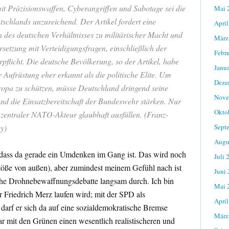
t Präzisionswaffen, Cyberangriffen und Sabotage sei die
Mai 
tschlands unzureichend. Der Artikel fordert eine
April
 des deutschen Verhältnisses zu militärischer Macht und
März
rsetzung mit Verteidigungsfragen, einschließlich der
Febr
flicht. Die deutsche Bevölkerung, so der Artikel, habe
Janu
 Aufrüstung eher erkannt als die politische Elite. Um
Deze
ropa zu schützen, müsse Deutschland dringend seine
Nove
und die Einsatzbereitschaft der Bundeswehr stärken. Nur
Okto
s zentraler NATO-Akteur glaubhaft ausfüllen. (Franz-
Sept
y)
Augu
 dass da gerade ein Umdenken im Gang ist. Das wird noch
Juli 
töße von außen), aber zumindest meinem Gefühl nach ist
Juni
che Drohnebewaffnungsdebatte langsam durch. Ich bin
Mai 
r Friedrich Merz laufen wird; mit der SPD als
April
 darf er sich da auf eine sozialdemokratische Bremse
März
war mit den Grünen einen wesentlich realistischeren und