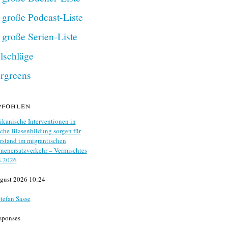
 große Podcast-Liste
 große Serien-Liste
lschläge
rgreens
pfohlen
kanische Interventionen in
che Blasenbildung sorgen für
stand im migrantischen
nenersatzverkehr – Vermischtes
8.2026
gust 2026 10:24
tefan Sasse
sponses