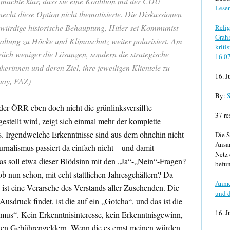
machte klar, dass sie eine Koalition mit der CDU
Lese
cht diese Option nicht thematisierte. Die Diskussionen
würdige historische Behauptung, Hitler sei Kommunist
Relig
Graha
altung zu Höcke und Klimaschutz weiter polarisiert. Am
kriti
äch weniger die Lösungen, sondern die strategische
16.0
ikerinnen und deren Ziel, ihre jeweiligen Klientele zu
16. J
daay, FAZ)
By:
S
er ÖRR eben doch nicht die grünlinksversiffte
37 re
rgestellt wird, zeigt sich einmal mehr der komplette
. Irgendwelche Erkenntnisse sind aus dem ohnehin nicht
Die S
Ansa
urnalismus passiert da einfach nicht – und damit
Netz 
Was soll etwa dieser Blödsinn mit den „Ja“-„Nein“-Fragen?
befun
b nun schon, mit echt stattlichen Jahresgehältern? Da
Anme
 ist eine Verarsche des Verstands aller Zusehenden. Die
und d
Ausdruck findet, ist die auf ein „Gotcha“, und das ist die
16. J
smus“. Kein Erkenntnisinteresse, kein Erkenntnisgewinn,
nen Gebührengeldern. Wenn die es ernst meinen würden