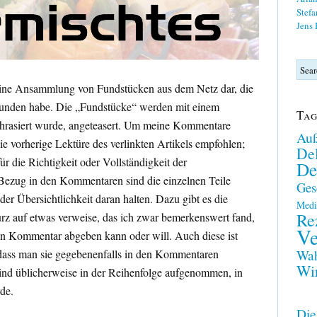
Stefa
Jens
t eine Ansammlung von Fundstücken aus dem Netz dar, die
befunden habe. Die „Fundstücke“ werden mit einem
Tag
aphrasiert wurde, angeteasert. Um meine Kommentare
Auß
ie vorherige Lektüre des verlinkten Artikels empfohlen;
Del
r die Richtigkeit oder Vollständigkeit der
De
ezug in den Kommentaren sind die einzelnen Teile
Ges
er Übersichtlichkeit daran halten. Dazu gibt es die
Medi
Re
urz auf etwas verweise, das ich zwar bemerkenswert fand,
Ve
en Kommentar abgeben kann oder will. Auch diese ist
Wah
 dass man sie gegebenenfalls in den Kommentaren
Wir
 sind üblicherweise in der Reihenfolge aufgenommen, in
de.
Die