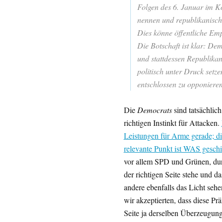
Folgen des 6. Januar im K
nennen und republikanische
Dies könne öffentliche Emp
Die Botschaft ist klar: D
und stattdessen Republikane
politisch unter Druck setze
entschlossen zu opponiere
Die
Democrats
sind tatsächlic
richtigen Instinkt für Attacken.
Leistungen für Arme gerade; d
relevante Punkt ist WAS geschi
vor allem SPD und Grünen, dur
der richtigen Seite stehe und d
andere ebenfalls das Licht sehe
wir akzeptierten, dass diese Pr
Seite ja derselben Überzeugung 