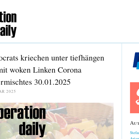
crats kriechen unter tiefhängen
mit woken Linken Corona
ermischtes 30.01.2025
AR 2025
Au
Stefa
Aria