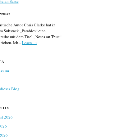
tefan Sasse
ponses
ritische Autor Chris Clarke hat in
m Substack „Parables“ eine
reihe mit dem Titel „Notes on Trust“
rieben. Ich...
Lesen →
ta
essum
dieses Blog
chiv
st 2026
2026
 2026