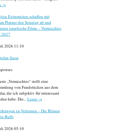
n →
iöse Extremisten schaffen mit
m Platner den Sonntag ab und
sieren israelische Filme – Vermischtes
7.2027
uli 2026 11:10
tefan Sasse
sponses
erie „Vermischtes“ stellt eine
mmlung von Fundstücken aus dem
dar, die ich subjektiv für interessant
den habe. Die...
Lesen →
rkungen zu Vertrauen – Die Blauen
ie Buffs
uli 2026 05:10