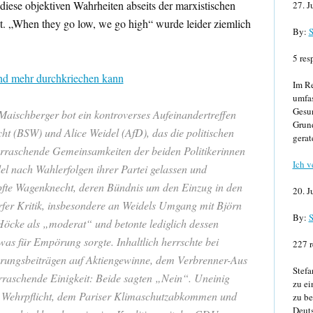
s diese objektiven Wahrheiten abseits der marxistischen
27. J
t. „When they go low, we go high“ wurde leider ziemlich
By:
S
5 res
mand mehr durchkriechen kann
Im Re
umfa
Gesun
aischberger bot ein kontroverses Aufeinandertreffen
Grund
t (BSW) und Alice Weidel (AfD), das die politischen
gerat
rraschende Gemeinsamkeiten der beiden Politikerinnen
Ich v
l nach Wahlerfolgen ihrer Partei gelassen und
mpfte Wagenknecht, deren Bündnis um den Einzug in den
20. J
rfer Kritik, insbesondere an Weidels Umgang mit Björn
By:
S
Höcke als „moderat“ und betonte lediglich dessen
was für Empörung sorgte. Inhaltlich herrschte bei
227 r
rungsbeiträgen auf Aktiengewinne, dem Verbrenner-Aus
Stefa
raschende Einigkeit: Beide sagten „Nein“. Uneinig
zu ei
r Wehrpflicht, dem Pariser Klimaschutzabkommen und
zu be
Deuts