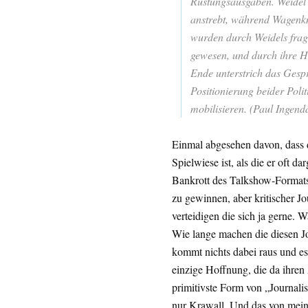
Rüstungsausgaben. Weidel 
anstrebt, während Wagenkne
wurden durch Weidels frag
gewesen, und durch ihre H
Ende unterstrich das Gespr
Positionierung beider Polit
mobilisieren. (Paul Ingen
Einmal abgesehen davon, dass d
Spielwiese ist, als die er oft da
Bankrott des Talkshow-Formats
zu gewinnen, aber kritischer Jo
verteidigen die sich ja gerne. 
Wie lange machen die diesen Jo
kommt nichts dabei raus und es
einzige Hoffnung, die da ihren 
primitivste Form von „Journali
nur Krawall. Und das von mei