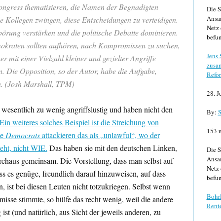
ongress thematisieren, die Namen der Begnadigten
Die S
Ansa
 Kollegen zwingen, diese Entscheidungen zu verteidigen.
Netz 
örung verstärken und die politische Debatte dominieren.
befun
emokraten sollten aufhören, nach Kompromissen zu suchen,
Jens
r mit einer Vielzahl kleiner und gezielter Angriffe
zusa
n. Die Opposition, so der Autor, habe die Aufgabe,
Refor
n. (Josh Marshall, TPM)
28. J
h wesentlich zu wenig angriffslustig und haben nicht den
By:
S
Ein weiteres solches Beispiel ist die Streichung von
153 r
ie
Democrats
attackieren das als „unlawful“, wo der
eht, nicht WIE.
Das haben sie mit den deutschen Linken,
Die S
Ansa
chaus gemeinsam. Die Vorstellung, dass man selbst auf
Netz 
ass es genüge, freundlich darauf hinzuweisen, auf dass
befun
n, ist bei diesen Leuten nicht totzukriegen. Selbst wenn
Bohrl
ämisse stimmte, so hülfe das recht wenig, weil die andere
Rente
ist (und natürlich, aus Sicht der jeweils anderen, zu