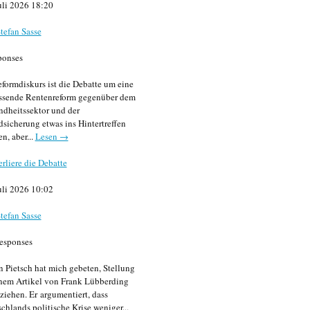
uli 2026 18:20
tefan Sasse
ponses
formdiskurs ist die Debatte um eine
ssende Rentenreform gegenüber dem
dheitssektor und der
sicherung etwas ins Hintertreffen
en, aber...
Lesen →
erliere die Debatte
uli 2026 10:02
tefan Sasse
esponses
n Pietsch hat mich gebeten, Stellung
nem Artikel von Frank Lübberding
ziehen. Er argumentiert, dass
chlands politische Krise weniger...