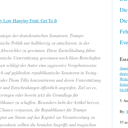
Die
Die
y Low Hanging Fruit: Get To It
Feh
Strategie der demokratischen Senatoren, Trumps
Eve
sche Politik nur halbherzig zu attackieren, in der
 Abweichler zu gewinnen. Diese Zurückhaltung führe
anische Unterstützung gewonnen noch klare Botschaften
Em
ssen schlägt der Autor eine aggressive Vorgehensweise
Ameri
ch auf gefährdete republikanische Senatoren in Swing-
deuts
Wider
oder Thom Tillis konzentrieren und deren Unterstützung
Schie
 und Entscheidungen öffentlich angreifen. Ziel sei es,
04.0
wingen oder bereits jetzt die Grundlage für
5. Au
ikaner zu schaffen. Besonders hebt der Artikel hervor,
Chance verpassen, die Republikaner für Trumps
By:
S
gten am Sturm auf das Kapitol zur Verantwortung zu
57 re
ordnete sollten die brutalen Angriffe und tragischen