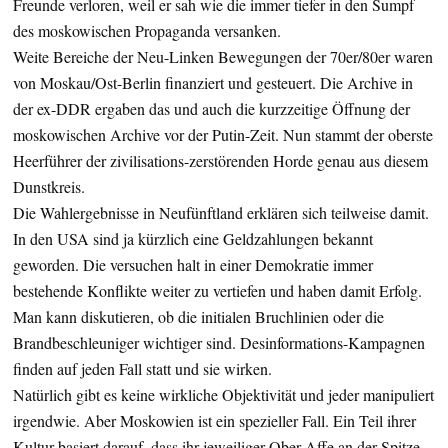
Freunde verloren, weil er sah wie die immer tiefer in den Sumpf
des moskowischen Propaganda versanken.
Weite Bereiche der Neu-Linken Bewegungen der 70er/80er waren
von Moskau/Ost-Berlin finanziert und gesteuert. Die Archive in
der ex-DDR ergaben das und auch die kurzzeitige Öffnung der
moskowischen Archive vor der Putin-Zeit. Nun stammt der oberste
Heerführer der zivilisations-zerstörenden Horde genau aus diesem
Dunstkreis.
Die Wahlergebnisse in Neufünftland erklären sich teilweise damit.
In den USA sind ja kürzlich eine Geldzahlungen bekannt
geworden. Die versuchen halt in einer Demokratie immer
bestehende Konflikte weiter zu vertiefen und haben damit Erfolg.
Man kann diskutieren, ob die initialen Bruchlinien oder die
Brandbeschleuniger wichtiger sind. Desinformations-Kampagnen
finden auf jeden Fall statt und sie wirken.
Natürlich gibt es keine wirkliche Objektivität und jeder manipuliert
irgendwie. Aber Moskowien ist ein spezieller Fall. Ein Teil ihrer
Kultur basiert darauf, dass ihr jeweiliger Ober-Affe an der Spitze