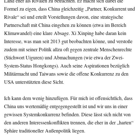
Land eher als Rivalen zu betrachten. Er macht sich dabei die
Formel zu eigen, dass China gleichzeitig „Partner, Konkurrent und
Rivale“ sei und erteilt Vorstellungen davon, eine strategische
Partnerschaft mit China eingehen zu können (etwa im Bereich
Klimawandel) eine klare Absage. Xi Xinping habe daran kein
Interesse, was man seit 2013 gut beobachten könne, und verstoße
zudem mit seiner Politik allzu oft gegen zentrale Menschenrechte
(Stichwort Uiguren) und Abmachungen (wie etwa der Zwei-
System-Status Hongkongs). Auch seine Aspirationen bezüglich
Militärmacht und Taiwans sowie die offene Konkurrenz zu den
USA unterstützten diese Sicht.
Ich kann dem wenig hinzufügen. Für mich ist offensichtlich, dass
China uns wertemäßig entgegengestellt ist und wir uns in einer
gewissen Systemkonkurrenz befinden. Diese lässt sich nicht von
den anderen Interessenkonflikten trennen, die eher in der „harten“
Sphäre traditioneller Außenpolitik liegen.