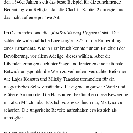
den 1840er Jahren stellt das beste Beispiel für die zunehmende
Bedeutung von Religion dar, die Clark in Kapitel 2 darlegte, und
das nicht auf eine positive Art.
Im Osten indes fand die „
Radikalisierung Ungarns
“ statt. Die
schlechte wirtschaftliche Lage sorgte 1825 für die Einberufung
eines Parlaments. Wie in Frankreich konnte nur ein Bruchteil der
Bevölkerung, vor allem Adelige, dieses wählen. Aber die
Liberalen errangen auch hier Siege und forcierten eine nationale
Entwicklungspolitik, die Wien zu verhindern versuchte. Reformer
wie Lajos Kossuth und Mihály Táncsics trommelten für ein
magyarisches Selbstverständnis, für eigene ungarische Werte und
größere Autonomie. Die Habsburger bekämpften diese Bewegung
mit allen Mitteln, aber letztlich gelang es ihnen nur, Märtyrer zu
schaffen. Die ungarische Revolte aufzuhalten erwies sich als
unmöglich.
In Frankreich indes zeigte sich die „
Eclipse of a Bourgeois