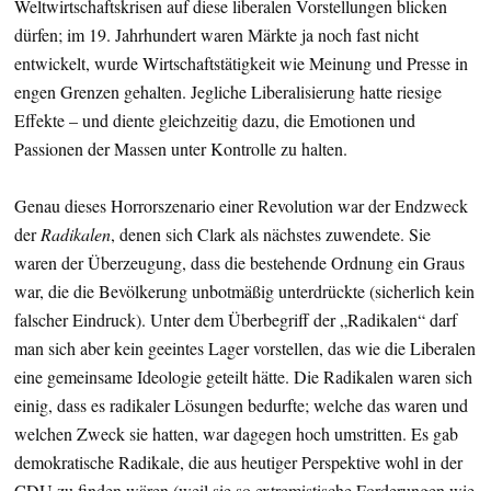
Weltwirtschaftskrisen auf diese liberalen Vorstellungen blicken
dürfen; im 19. Jahrhundert waren Märkte ja noch fast nicht
entwickelt, wurde Wirtschaftstätigkeit wie Meinung und Presse in
engen Grenzen gehalten. Jegliche Liberalisierung hatte riesige
Effekte – und diente gleichzeitig dazu, die Emotionen und
Passionen der Massen unter Kontrolle zu halten.
Genau dieses Horrorszenario einer Revolution war der Endzweck
der
Radikalen
, denen sich Clark als nächstes zuwendete. Sie
waren der Überzeugung, dass die bestehende Ordnung ein Graus
war, die die Bevölkerung unbotmäßig unterdrückte (sicherlich kein
falscher Eindruck). Unter dem Überbegriff der „Radikalen“ darf
man sich aber kein geeintes Lager vorstellen, das wie die Liberalen
eine gemeinsame Ideologie geteilt hätte. Die Radikalen waren sich
einig, dass es radikaler Lösungen bedurfte; welche das waren und
welchen Zweck sie hatten, war dagegen hoch umstritten. Es gab
demokratische Radikale, die aus heutiger Perspektive wohl in der
CDU zu finden wären (weil sie so extremistische Forderungen wie