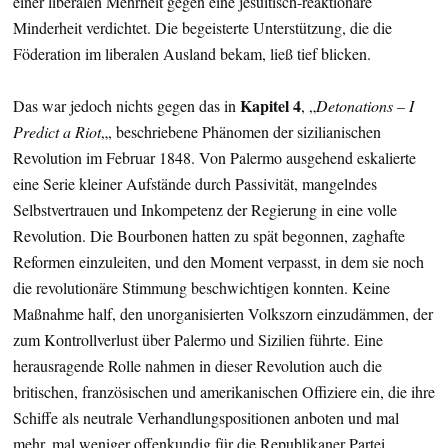
einer liberalen Mehrheit gegen eine jesuitisch-reaktionäre
Minderheit verdichtet. Die begeisterte Unterstützung, die die
Föderation im liberalen Ausland bekam, ließ tief blicken.
Kapitel 4
Das war jedoch nichts gegen das in
, „
Detonations – I
Predict a Riot
„, beschriebene Phänomen der sizilianischen
Revolution im Februar 1848. Von Palermo ausgehend eskalierte
eine Serie kleiner Aufstände durch Passivität, mangelndes
Selbstvertrauen und Inkompetenz der Regierung in eine volle
Revolution. Die Bourbonen hatten zu spät begonnen, zaghafte
Reformen einzuleiten, und den Moment verpasst, in dem sie noch
die revolutionäre Stimmung beschwichtigen konnten. Keine
Maßnahme half, den unorganisierten Volkszorn einzudämmen, der
zum Kontrollverlust über Palermo und Sizilien führte. Eine
herausragende Rolle nahmen in dieser Revolution auch die
britischen, französischen und amerikanischen Offiziere ein, die ihre
Schiffe als neutrale Verhandlungspositionen anboten und mal
mehr, mal weniger offenkundig für die Republikaner Partei