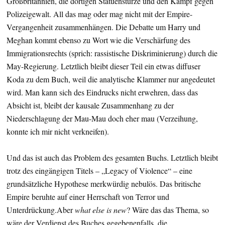
Großbritannien, die dortigen Statuenstürze und den Kampf gegen
Polizeigewalt. All das mag oder mag nicht mit der Empire-
Vergangenheit zusammenhängen. Die Debatte um Harry und
Meghan kommt ebenso zu Wort wie die Verschärfung des
Immigrationsrechts (sprich: rassistische Diskriminierung) durch die
May-Regierung. Letztlich bleibt dieser Teil ein etwas diffuser
Koda zu dem Buch, weil die analytische Klammer nur angedeutet
wird. Man kann sich des Eindrucks nicht erwehren, dass das
Absicht ist, bleibt der kausale Zusammenhang zu der
Niederschlagung der Mau-Mau doch eher mau (Verzeihung,
konnte ich mir nicht verkneifen).
Und das ist auch das Problem des gesamten Buchs. Letztlich bleibt
trotz des eingängigen Titels – „Legacy of Violence“ – eine
grundsätzliche Hypothese merkwürdig nebulös. Das britische
Empire beruhte auf einer Herrschaft von Terror und
Unterdrückung.Aber
what else is new
? Wäre das das Thema, so
wäre der Verdienst des Buches gegebenenfalls, die