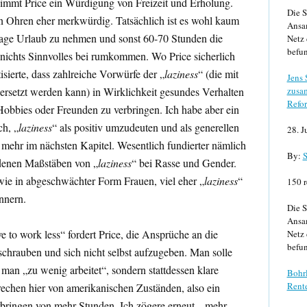
nimmt Price ein Würdigung von Freizeit und Erholung.
Die S
n Ohren eher merkwürdig. Tatsächlich ist es wohl kaum
Ansa
 Tage Urlaub zu nehmen und sonst 60-70 Stunden die
Netz 
befun
nichts Sinnvolles bei rumkommen. Wo Price sicherlich
tisierte, dass zahlreiche Vorwürfe der „
laziness
“ (die mit
Jens
ersetzt werden kann) in Wirklichkeit gesundes Verhalten
zusa
Refor
 Hobbies oder Freunden zu verbringen. Ich habe aber ein
h, „
laziness
“ als positiv umzudeuten und als generellen
28. J
 mehr im nächsten Kapitel. Wesentlich fundierter nämlich
By:
S
iedenen Maßstäben von „
laziness
“ bei Rasse und Gender.
ie in abgeschwächter Form Frauen, viel eher „
laziness
“
150 r
nnern.
Die S
Ansa
 to work less“ fordert Price, die Ansprüche an die
Netz 
befun
chrauben und sich nicht selbst aufzugeben. Man solle
l man „zu wenig arbeitet“, sondern stattdessen klare
Bohrl
Rente
rechen hier von amerikanischen Zuständen, also ein
rbringen von mehr Stunden. Ich zögere erneut, „mehr