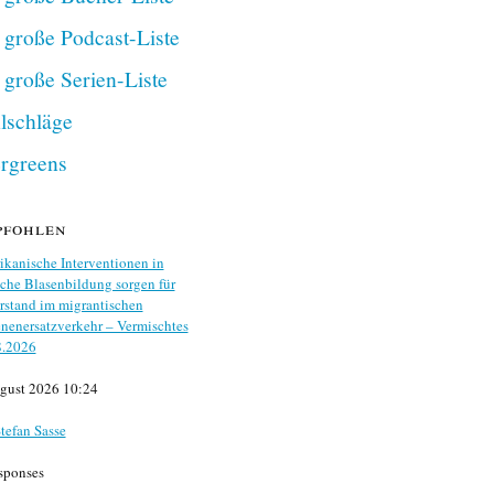
 große Podcast-Liste
 große Serien-Liste
lschläge
rgreens
pfohlen
kanische Interventionen in
che Blasenbildung sorgen für
stand im migrantischen
nenersatzverkehr – Vermischtes
8.2026
gust 2026 10:24
tefan Sasse
sponses