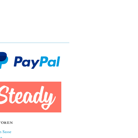
toren
n Sasse
ne