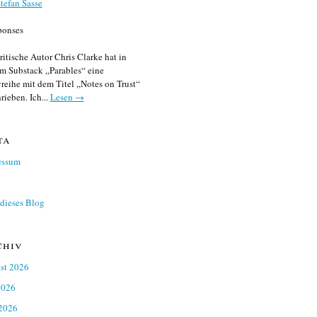
tefan Sasse
ponses
ritische Autor Chris Clarke hat in
m Substack „Parables“ eine
reihe mit dem Titel „Notes on Trust“
rieben. Ich...
Lesen →
ta
essum
dieses Blog
chiv
st 2026
2026
 2026