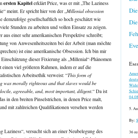
ersten Kapitel
m
erklärt Price, was er mit „The Laziness
Die
ie“ meint. Er spricht hier von der „
Millenial obsession
e demzufolge gesellschaftlich so hoch geschätzt wie
Die
viele Stunden zu arbeiten und vollen Einsatz zu zeigen.
Feh
er aus einer sehr amerikanischen Perspektive schreibt;
tung von Anwesenheitszeiten bei der Arbeit (man möchte
Eve
sprechen) ist eine amerikanische Obsession. Ich bin mir
ie Einschätzung dieser Fixierung als „Millenial“-Phänomen
Em
nt einen viel größeren Rahmen, indem er auf die
Ameri
alistischen Arbeitsethik verweist: “
This form of
deuts
ing was morally righteous and that slaves would be
Wider
ocile, agreeable, and, most important, diligent
.“ Da ist
Schie
04.0
as in den breiten Pinselstrichen, in denen Price malt,
t und mit zahlreichen Qualifikationen versehen werden
5. Au
By:
S
ng Laziness“, versucht sich an einer Neubelegung des
36 re