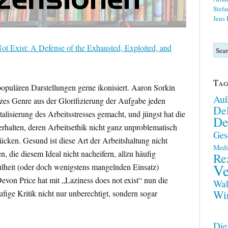
Stefa
Jens
t Exist: A Defense of the Exhausted, Exploited, and
Tag
opulären Darstellungen gerne ikonisiert. Aaron Sorkin
Auß
zes Genre aus der Glorifizierung der Aufgabe jeden
Del
lisierung des Arbeitsstresses gemacht, und jüngst hat die
De
rhalten, deren Arbeitsethik nicht ganz unproblematisch
Ges
ücken. Gesund ist diese Art der Arbeitshaltung nicht
Medi
 die diesem Ideal nicht nacheifern, allzu häufig
Re
Ve
heit (oder doch wenigstens mangelnden Einsatz)
von Price hat mit „Laziness does not exist“ nun die
Wah
Wir
ufige Kritik nicht nur unberechtigt, sondern sogar
Die