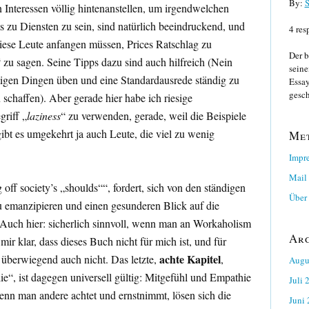
By:
S
en Interessen völlig hintenanstellen, um irgendwelchen
 zu Diensten zu sein, sind natürlich beeindruckend, und
4 res
iese Leute anfangen müssen, Prices Ratschlag zu
Der b
 zu sagen. Seine Tipps dazu sind auch hilfreich (Nein
seine
tigen Dingen üben und eine Standardausrede ständig zu
Essay
gesch
schaffen). Aber gerade hier habe ich riesige
riff „
laziness
“ zu verwenden, gerade, weil die Beispiele
ibt es umgekehrt ja auch Leute, die viel zu wenig
Me
Impr
Mail
 off society’s „shoulds““, fordert, sich von den ständigen
Über 
 emanzipieren und einen gesunderen Blick auf die
Auch hier: sicherlich sinnvoll, wenn man an Workaholism
Ar
 mir klar, dass dieses Buch nicht für mich ist, und für
achte Kapitel
 überwiegend auch nicht. Das letzte,
,
Augu
lie“, ist dagegen universell gültig: Mitgefühl und Empathie
Juli 
nn man andere achtet und ernstnimmt, lösen sich die
Juni