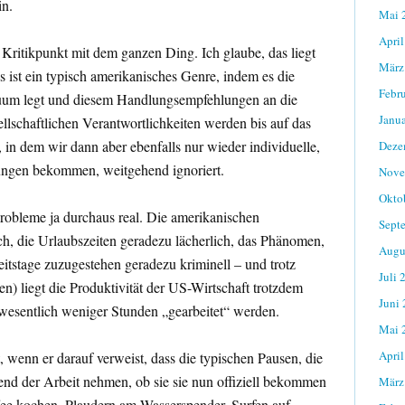
in.
Mai 
April
 Kritikpunkt mit dem ganzen Ding. Ich glaube, das liegt
März
s ist ein typisch amerikanisches Genre, indem es die
Febr
uum legt und diesem Handlungsempfehlungen an die
Janu
ellschaftlichen Verantwortlichkeiten werden bis auf das
, in dem wir dann aber ebenfalls nur wieder individuelle,
Deze
ngen bekommen, weitgehend ignoriert.
Nove
Okto
robleme ja durchaus real. Die amerikanischen
Sept
ch, die Urlaubszeiten geradezu lächerlich, das Phänomen,
Augu
itstage zuzugestehen geradezu kriminell – und trotz
Juli 
n) liegt die Produktivität der US-Wirtschaft trotzdem
Juni
r wesentlich weniger Stunden „gearbeitet“ werden.
Mai 
April
t, wenn er darauf verweist, dass die typischen Pausen, die
nd der Arbeit nehmen, ob sie sie nun offiziell bekommen
März
fee kochen, Plaudern am Wasserspender, Surfen auf