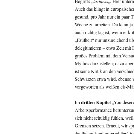
Begriffs „
laziness
„. Hier unter
Auch das klingt in europäische
gesund, pro Jahr nur ein paar
Woche zu arbeiten. Da kann ja 
auch richtig lag ist, wenn er kri
„Faulheit“ nur unzureichend üb
delegitimieren – etwa Zeit mit
großes Problem mit dem Versuc
Mythos darzustellen; dazu aber
ist seine Kritik an den versch
Schwarzen etwa wird, ebenso w
vorgeworfen als weißen cis-Mä
dritten Kapitel
Im
„You deserve
Arbeitsperformance herunterzus
sich nicht schuldig fühlen, wei
Grenzen setzen. Erneut, wir sp
deutliches (und unbezahltes) E