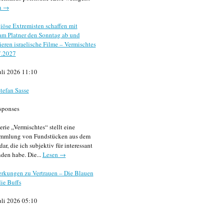
n →
iöse Extremisten schaffen mit
m Platner den Sonntag ab und
sieren israelische Filme – Vermischtes
7.2027
uli 2026 11:10
tefan Sasse
sponses
erie „Vermischtes“ stellt eine
mmlung von Fundstücken aus dem
dar, die ich subjektiv für interessant
den habe. Die...
Lesen →
rkungen zu Vertrauen – Die Blauen
ie Buffs
uli 2026 05:10