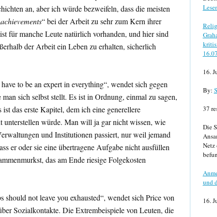
Lese
hichten an, aber ich würde bezweifeln, dass die meisten
„
achievements
“ bei der Arbeit zu sehr zum Kern ihrer
Relig
ist für manche Leute natürlich vorhanden, und hier sind
Graha
kriti
ßerhalb der Arbeit ein Leben zu erhalten, sicherlich
16.0
16. J
 have to be an expert in everything“, wendet sich gegen
By:
S
an sich selbst stellt. Es ist in Ordnung, einmal zu sagen,
ist das erste Kapitel, dem ich eine generellere
37 re
unterstellen würde. Man will ja gar nicht wissen, wie
Die S
erwaltungen und Institutionen passiert, nur weil jemand
Ansa
Netz 
ass er oder sie eine übertragene Aufgabe nicht ausfüllen
befun
sammenmurkst, das am Ende riesige Folgekosten
Anme
und d
ps should not leave you exhausted“, wendet sich Price von
16. J
über Sozialkontakte. Die Extrembeispiele von Leuten, die