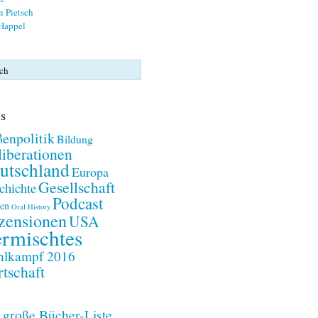
n Pietsch
 Happel
s
enpolitik
Bildung
iberationen
utschland
Europa
Gesellschaft
chichte
Podcast
en
Oral History
zensionen
USA
rmischtes
lkampf 2016
tschaft
 große Bücher-Liste