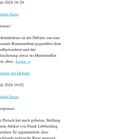
uli 2026 18:20
tefan Sasse
ponses
formdiskurs ist die Debatte um eine
ssende Rentenreform gegenüber dem
dheitssektor und der
sicherung etwas ins Hintertreffen
en, aber...
Lesen →
erliere die Debatte
uli 2026 10:02
tefan Sasse
esponses
n Pietsch hat mich gebeten, Stellung
nem Artikel von Frank Lübberding
ziehen. Er argumentiert, dass
chlands politische Krise weniger...