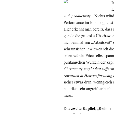
I
L
with productivity
„. Nichts würd
Performance im Job, möglichst 
Hier erkennt man bereits, dass 
gerade die groteske Überbewer
nicht einmal von „Arbeitszeit“ 
sehr unsicher, inwieweit ich d
teilen würde; Price selbst span
puritanischen Wurzeln der kapit
Christianity taught that suffer
rewarded in Heaven for being d
sicher etwas dran, wenngleich d
natürlich sehr angreifbar bleib
muss.
zweite Kapitel
Das
, „Rethinki