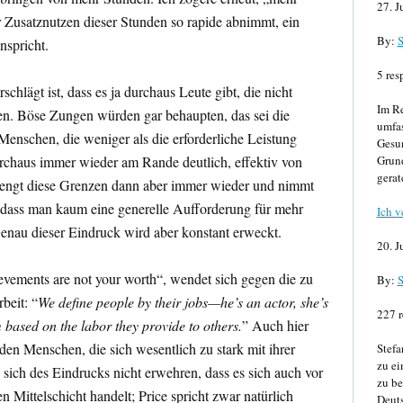
27. J
r Zusatznutzen dieser Stunden so rapide abnimmt, ein
By:
S
nspricht.
5 res
schlägt ist, dass es ja durchaus Leute gibt, die nicht
Im Re
en. Böse Zungen würden gar behaupten, das sei die
umfa
Menschen, die weniger als die erforderliche Leistung
Gesun
rchaus immer wieder am Rande deutlich, effektiv von
Grund
gerat
engt diese Grenzen dann aber immer wieder und nimmt
 dass man kaum eine generelle Aufforderung für mehr
Ich v
enau dieser Eindruck wird aber konstant erweckt.
20. J
evements are not your worth“, wendet sich gegen die zu
By:
S
beit: “
We define people by their jobs—he’s an actor, she’s
227 r
based on the labor they provide to others.
” Auch hier
 den Menschen, die sich wesentlich zu stark mit ihrer
Stefa
zu ei
 sich des Eindrucks nicht erwehren, dass es sich auch vor
zu be
 Mittelschicht handelt; Price spricht zwar natürlich
Deuts