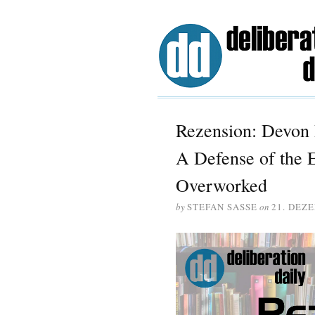
Rezension: Devon 
A Defense of the E
Overworked
by
STEFAN SASSE
on
21. DEZ