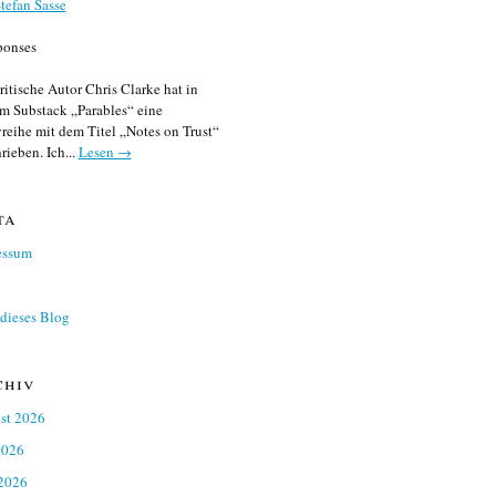
tefan Sasse
ponses
ritische Autor Chris Clarke hat in
m Substack „Parables“ eine
reihe mit dem Titel „Notes on Trust“
rieben. Ich...
Lesen →
ta
essum
dieses Blog
chiv
st 2026
2026
 2026