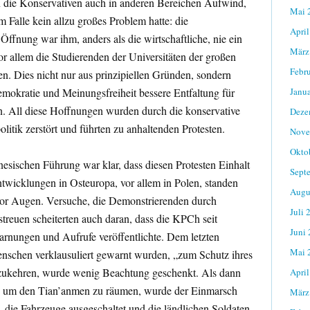
en die Konservativen auch in anderen Bereichen Aufwind,
Mai 
 Falle kein allzu großes Problem hatte: die
April
 Öffnung war ihm, anders als die wirtschaftliche, nie ein
März
 allem die Studierenden der Universitäten der großen
Febr
en. Dies nicht nur aus prinzipiellen Gründen, sondern
emokratie und Meinungsfreiheit bessere Entfaltung für
Janu
en. All diese Hoffnungen wurden durch die konservative
Deze
olitik zerstört und führten zu anhaltenden Protesten.
Nove
Okto
esischen Führung war klar, dass diesen Protesten Einhalt
Sept
wicklungen in Osteuropa, vor allem in Polen, standen
Augu
vor Augen. Versuche, die Demonstrierenden durch
Juli 
reuen scheiterten auch daran, dass die KPCh seit
Juni
Warnungen und Aufrufe veröffentlichte. Dem letzten
Mai 
enschen verklausuliert gewarnt wurden, „zum Schutz ihres
zukehren, wurde wenig Beachtung geschenkt. Als dann
April
te, um den Tian’anmen zu räumen, wurde der Einmarsch
März
 die Fahrzeuge ausgeschaltet und die ländlichen Soldaten