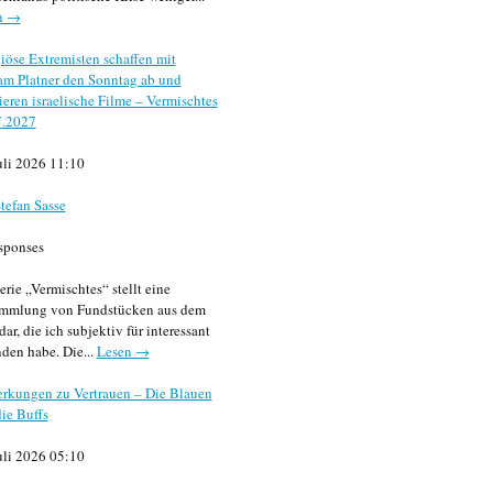
n →
iöse Extremisten schaffen mit
m Platner den Sonntag ab und
sieren israelische Filme – Vermischtes
7.2027
uli 2026 11:10
tefan Sasse
sponses
erie „Vermischtes“ stellt eine
mmlung von Fundstücken aus dem
dar, die ich subjektiv für interessant
den habe. Die...
Lesen →
rkungen zu Vertrauen – Die Blauen
ie Buffs
uli 2026 05:10