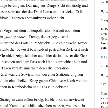
27. J
 Lage beruhigten. Das mag aus Dengs Sicht ein Erfolg und
By:
S
en sein; aus der des Dalai Lama und der vielen Exil-
ikale Exilanten abqualifiziert) sicher nicht.
5 res
Im Re
t Vogel auf dem außenpolitischen Parkett noch dem
umfa
in „
war of choice
“ Dengs, den er gegen starke
Gesun
litär und der Partei durchdrückte. Die chinesische Armee
Grund
gerat
reichte die (bewusst bescheiden) gesteckten Ziele erst nach
schick zeigt sich aber auch hier darin, dass er die Ziele
Ich v
ptstädten und dem Pass nach Hanoi) erreichbar hielt und
20. J
 Tagen vorgab, innerhalb derer die Operation
 Ziel war, die Sowjetunion von einer Stationierung von
By:
S
cht in einen heißen Krieg gegen China verwickelt werden
227 r
onen in Kambodscha und Laos zu blockieren.
Stefa
zu ei
trategien zum vollen Erfolg. Es bleibt offen, inwieweit
zu be
s und Kambodscha hätte abziehen müssen, weil es nicht
Deuts