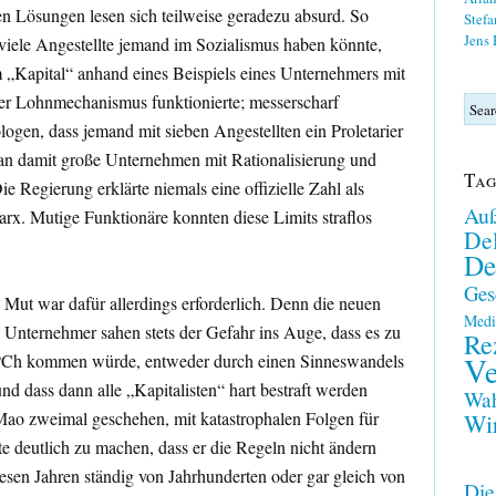
en Lösungen lesen sich teilweise geradezu absurd. So
Stefa
Jens
viele Angestellte jemand im Sozialismus haben könnte,
 „Kapital“ anhand eines Beispiels eines Unternehmers mit
 der Lohnmechanismus funktionierte; messerscharf
logen, dass jemand mit sieben Angestellten ein Proletarier
man damit große Unternehmen mit Rationalisierung und
Tag
ie Regierung erklärte niemals eine offizielle Zahl als
Auß
Marx. Mutige Funktionäre konnten diese Limits straflos
Del
De
Ges
Mut war dafür allerdings erforderlich. Denn die neuen
Medi
Unternehmer sahen stets der Gefahr ins Auge, dass es zu
Re
KPCh kommen würde, entweder durch einen Sinneswandels
Ve
nd dass dann alle „Kapitalisten“ hart bestraft werden
Wah
ao zweimal geschehen, mit katastrophalen Folgen für
Wir
te deutlich zu machen, dass er die Regeln nicht ändern
esen Jahren ständig von Jahrhunderten oder gar gleich von
Die