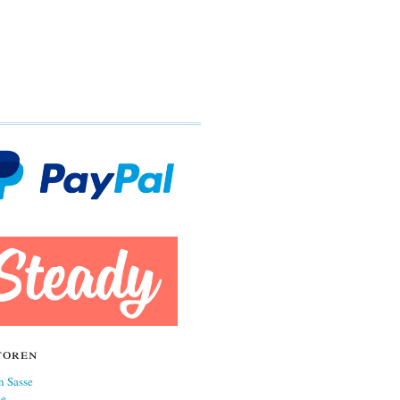
toren
n Sasse
ne