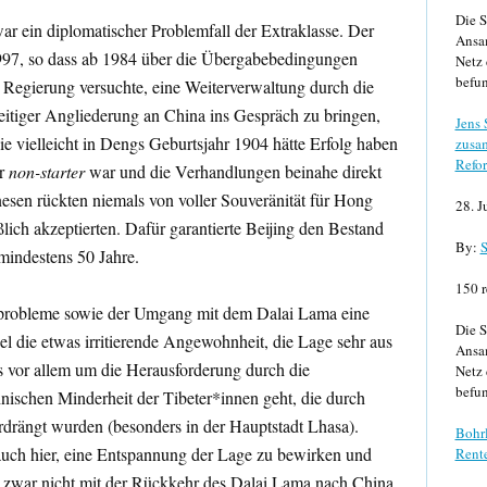
Die S
ein diplomatischer Problemfall der Extraklasse. Der
Ansa
1997, so dass ab 1984 über die Übergabebedingungen
Netz 
befun
e Regierung versuchte, eine Weiterverwaltung durch die
zeitiger Angliederung an China ins Gespräch zu bringen,
Jens
die vielleicht in Dengs Geburtsjahr 1904 hätte Erfolg haben
zusa
Refor
er
non-starter
war und die Verhandlungen beinahe direkt
esen rückten niemals von voller Souveränität für Hong
28. J
lich akzeptierten. Dafür garantierte Beijing den Bestand
By:
S
indestens 50 Jahre.
150 r
tenprobleme sowie der Umgang mit dem Dalai Lama eine
Die S
el die etwas irritierende Angewohnheit, die Lage sehr aus
Ansa
s vor allem um die Herausforderung durch die
Netz 
befun
hnischen Minderheit der Tibeter*innen geht, die durch
drängt wurden (besonders in der Hauptstadt Lhasa).
Bohrl
auch hier, eine Entspannung der Lage zu bewirken und
Rente
 zwar nicht mit der Rückkehr des Dalai Lama nach China