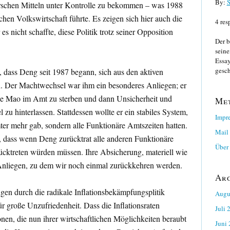
By:
S
harschen Mitteln unter Kontrolle zu bekommen – was 1988
chen Volkswirtschaft führte. Es zeigen sich hier auch die
4 res
 nicht schaffte, diese Politik trotz seiner Opposition
Der b
seine
Essay
gesch
, dass Deng seit 1987 begann, sich aus den aktiven
. Der Machtwechsel war ihm ein besonderes Anliegen; er
ie Mao im Amt zu sterben und dann Unsicherheit und
Me
zu hinterlassen. Stattdessen wollte er ein stabiles System,
Impr
er mehr gab, sondern alle Funktionäre Amtszeiten hatten.
Mail
r, dass wenn Deng zurücktrat alle anderen Funktionäre
Über 
rücktreten würden müssen. Ihre Absicherung, materiell wie
 Anliegen, zu dem wir noch einmal zurückkehren werden.
Ar
gen durch die radikale Inflationsbekämpfungsplitik
Augu
r große Unzufriedenheit. Dass die Inflationsraten
Juli 
nen, die nun ihrer wirtschaftlichen Möglichkeiten beraubt
Juni