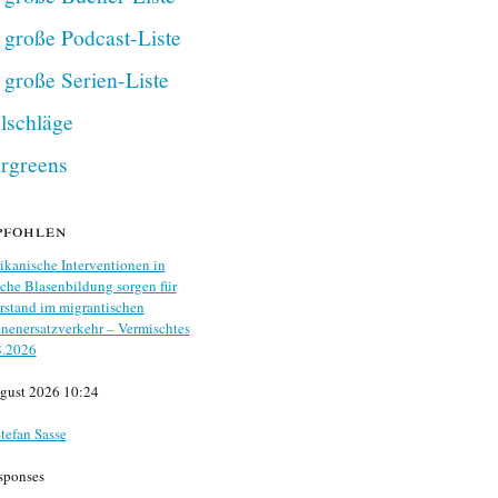
 große Podcast-Liste
 große Serien-Liste
lschläge
rgreens
pfohlen
kanische Interventionen in
che Blasenbildung sorgen für
stand im migrantischen
nenersatzverkehr – Vermischtes
8.2026
gust 2026 10:24
tefan Sasse
sponses