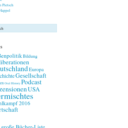
n Pietsch
 Happel
s
enpolitik
Bildung
iberationen
utschland
Europa
Gesellschaft
chichte
Podcast
en
Oral History
zensionen
USA
rmischtes
lkampf 2016
tschaft
 große Bücher-Liste