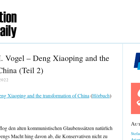
. Vogel – Deng Xiaoping and the
China (Teil 2)
2022
ng Xiaoping and the transformation of China
(
Hörbuch
)
Au
log den alten kommunistischen Glaubenssätzen natürlich
Stefa
Dengs Macht hing davon ab, die Konservativen nicht zu
Aria