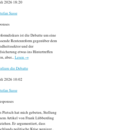
uli 2026 18:20
tefan Sasse
ponses
formdiskurs ist die Debatte um eine
ssende Rentenreform gegenüber dem
dheitssektor und der
sicherung etwas ins Hintertreffen
en, aber...
Lesen →
erliere die Debatte
uli 2026 10:02
tefan Sasse
esponses
n Pietsch hat mich gebeten, Stellung
nem Artikel von Frank Lübberding
ziehen. Er argumentiert, dass
chlands politische Krise weniger...