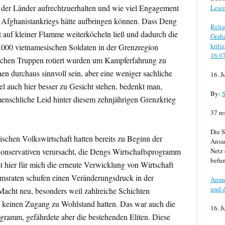
 der Länder aufrechtzuerhalten und wie viel Engagement
Lese
s Afghanistankriegs hätte aufbringen können. Dass Deng
Relig
 auf kleiner Flamme weiterköcheln ließ und dadurch die
Graha
kriti
.000 vietnamesischen Soldaten in der Grenzregion
16.0
ischen Truppen rotiert wurden um Kampferfahrung zu
en durchaus sinnvoll sein, aber eine weniger sachliche
16. J
l auch hier besser zu Gesicht stehen, bedenkt man,
By:
S
enschliche Leid hinter diesem zehnjährigen Grenzkrieg
37 re
Die S
schen Volkswirtschaft hatten bereits zu Beginn der
Ansa
onservativen verursacht, die Dengs Wirtschaftsprogramm
Netz 
befun
st hier für mich die erneute Verwicklung von Wirtschaft
umsraten schufen einen Veränderungsdruck in der
Anme
und d
 Macht neu, besonders weil zahlreiche Schichten
 keinen Zugang zu Wohlstand hatten. Das war auch die
16. J
gramm, gefährdete aber die bestehenden Eliten. Diese