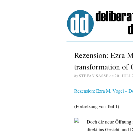
Rezension: Ezra M
transformation of 
by
STEFAN SASSE
on
20. JULI 
Rezension: Ezra M. Vogel – De
(Fortsetzung von Teil 1)
Doch die neue Öffnung f
direkt ins Gesicht, und 