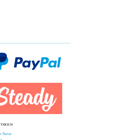
toren
n Sasse
ne