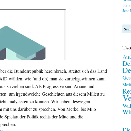
Stefa
Jens
Tag
Auß
Del
De
über die Bundesrepublik hereinbrach, streitet sich das Land
Ges
AfD wählen, wie (und ob) man sie zurückgewinnen kann
Medi
s zu ziehen sind. Als Progressive sind Ariane und
Re
rten, um irgendwelche Geschichten aus diesem Milieu zu
Ve
sicht analysieren zu können. Wir haben deswegen
Wah
m mit uns darüber zu sprechen. Von Merkel bis Milo
Wir
 Spielart der Politik rechts der Mitte und die
prechen.
Die