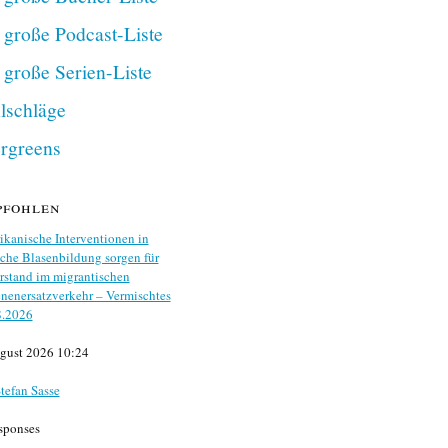
 große Podcast-Liste
 große Serien-Liste
lschläge
rgreens
pfohlen
kanische Interventionen in
che Blasenbildung sorgen für
stand im migrantischen
nenersatzverkehr – Vermischtes
8.2026
gust 2026 10:24
tefan Sasse
sponses