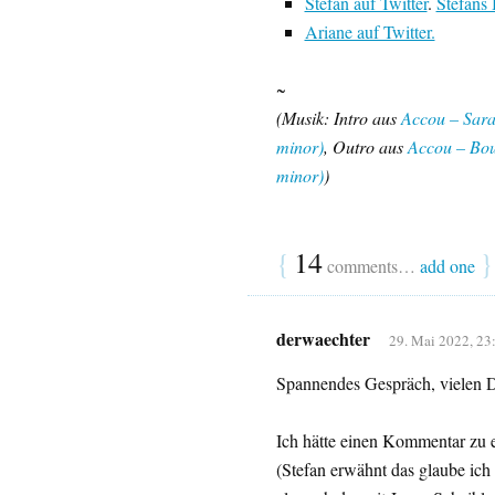
Stefan auf Twitter
.
Stefans
Ariane auf Twitter.
~
(Musik: Intro aus
Accou – Sara
minor)
, Outro aus
Accou – Bou
minor)
)
{
14
}
comments…
add one
derwaechter
29. Mai 2022, 23
Spannendes Gespräch, vielen D
Ich hätte einen Kommentar zu e
(Stefan erwähnt das glaube ich 