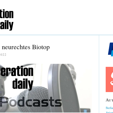
 neurechtes Biotop
2022
Au
Stefa
Aria