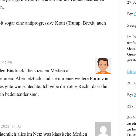
27. J
n.
By:
S
t sogar eine antiprogressive Kraft (Trump, Brexit, auch
5 res
Im Re
umfa
Gesun
Grund
gerat
, 07:59
den Eindruck, die sozialen Medien als
Ich v
hmen. Aber letztlich sind sie nur eine weitere Form von
20. J
es gute wie schlechte. Ich gebe dir völlig Recht, dass die
en bedeutender sind.
By:
S
227 r
Stefa
zu ei
 2022, 13:02
zu be
gentlich alles im Netz was klassische Medien
Deuts