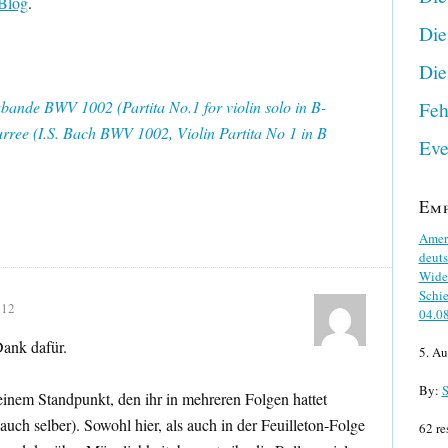
 Blog
.
Die
Die
bande BWV 1002 (Partita No.1 for violin solo in B-
Feh
rree (I.S. Bach BWV 1002, Violin Partita No 1 in B
Eve
Em
Ameri
deuts
Wider
Schie
:12
04.0
ank dafür.
5. Au
By:
S
inem Standpunkt, den ihr in mehreren Folgen hattet
auch selber). Sowohl hier, als auch in der Feuilleton-Folge
62 re