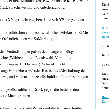
 und der über Männlichkeit, bewerte ihr die Rolle sozialer
Die S
raft, als sehr wichtig und entscheidend für
Ansa
Netz 
befun
 es XY gar nicht gegeben, hätte sich YZ nie geändert.
Jens
r die politischen und gesellschaftlichen Effekte der SoMe
zusa
Refor
ie Öffentlichkeiten vor SoMe völlig.
28. J
enden Veränderungen gab es doch lange vor Blogs,
By:
S
echte (Wahlrecht, freie Berufswahl, Verhütung,
altigung in der Ehe usw.), Schwulenrechte
153 r
ierung, Homoehe usw.) oder Rassismus (Abschaffung der
Die S
usw.) und viele andere gesellschaftliche Liberalisierungen.
Ansa
Netz 
befun
urch gesellschaftlichen Druck gegen die bestehenden
ierter Machtgruppen.
Bohrl
Rente
itzt gesagt) die SoMe-Warrior auf die Fahnen schreiben