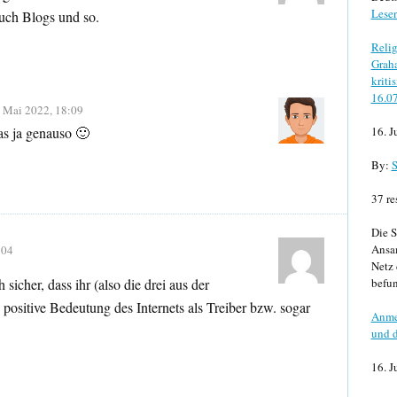
Lese
uch Blogs und so.
Relig
Graha
kriti
16.0
. Mai 2022, 18:09
das ja genauso 🙂
16. J
By:
S
37 re
Die S
Ansa
:04
Netz 
 sicher, dass ihr (also die drei aus der
befun
ositive Bedeutung des Internets als Treiber bzw. sogar
Anme
und d
16. J