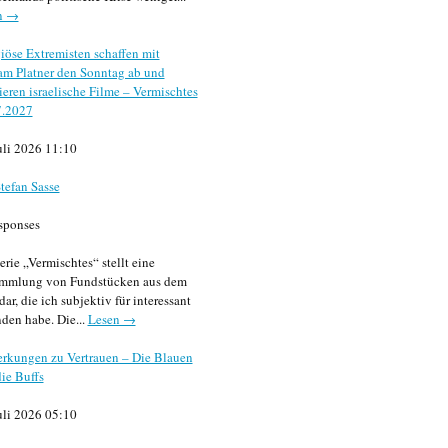
n →
iöse Extremisten schaffen mit
m Platner den Sonntag ab und
sieren israelische Filme – Vermischtes
7.2027
uli 2026 11:10
tefan Sasse
sponses
erie „Vermischtes“ stellt eine
mmlung von Fundstücken aus dem
dar, die ich subjektiv für interessant
den habe. Die...
Lesen →
rkungen zu Vertrauen – Die Blauen
ie Buffs
uli 2026 05:10