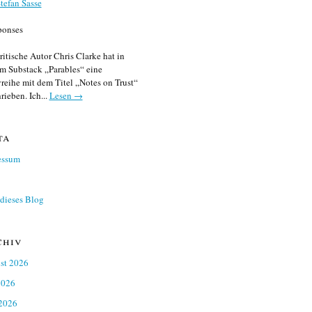
tefan Sasse
ponses
ritische Autor Chris Clarke hat in
m Substack „Parables“ eine
reihe mit dem Titel „Notes on Trust“
rieben. Ich...
Lesen →
ta
essum
dieses Blog
chiv
st 2026
2026
 2026