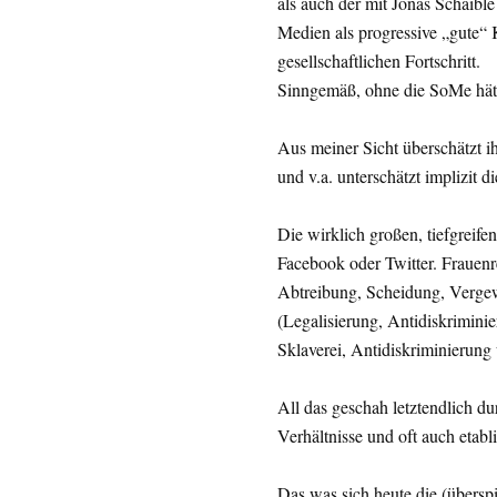
als auch der mit Jonas Schaible
Medien als progressive „gute“ K
gesellschaftlichen Fortschritt.
Sinngemäß, ohne die SoMe hätte
Aus meiner Sicht überschätzt ih
und v.a. unterschätzt implizit d
Die wirklich großen, tiefgreif
Facebook oder Twitter. Frauenr
Abtreibung, Scheidung, Vergew
(Legalisierung, Antidiskrimin
Sklaverei, Antidiskriminierung 
All das geschah letztendlich d
Verhältnisse und oft auch etabl
Das was sich heute die (übersp