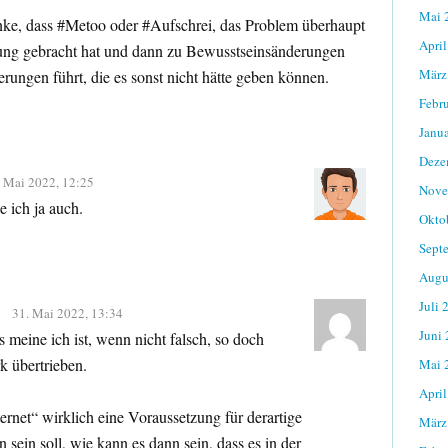
Mai 
nke, dass #Metoo oder #Aufschrei, das Problem überhaupt
April
nung gebracht hat und dann zu Bewusstseinsänderungen
März
rungen führt, die es sonst nicht hätte geben können.
Febr
Janu
Deze
. Mai 2022, 12:25
Nove
e ich ja auch.
Okto
Sept
Augu
Juli 
31. Mai 2022, 13:34
Juni
meine ich ist, wenn nicht falsch, so doch
k übertrieben.
Mai 
April
rnet“ wirklich eine Voraussetzung für derartige
März
sein soll, wie kann es dann sein, dass es in der