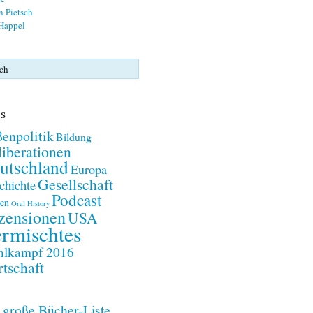
n Pietsch
 Happel
s
enpolitik
Bildung
iberationen
utschland
Europa
Gesellschaft
chichte
Podcast
en
Oral History
zensionen
USA
rmischtes
lkampf 2016
tschaft
 große Bücher-Liste