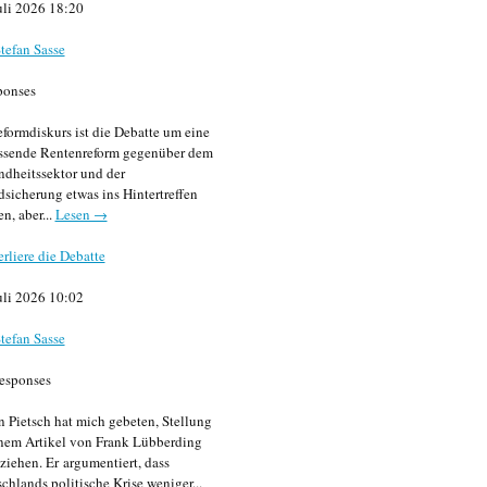
uli 2026 18:20
tefan Sasse
ponses
formdiskurs ist die Debatte um eine
ssende Rentenreform gegenüber dem
dheitssektor und der
sicherung etwas ins Hintertreffen
en, aber...
Lesen →
erliere die Debatte
uli 2026 10:02
tefan Sasse
esponses
n Pietsch hat mich gebeten, Stellung
nem Artikel von Frank Lübberding
ziehen. Er argumentiert, dass
chlands politische Krise weniger...