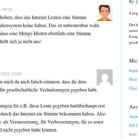
By:
S
, 08:24
4 res
hoben, dass das Internet Leuten eine Stimme
ediensystem keine haben. Das ist unbestreitbar wahr.
Der b
seine
, dass eine Menge Idioten ebenfalls eine Stimme
Essay
ßt sich ja nicht aus!
gesch
Me
Impr
 2022, 12:04
Mail
n mich da auch falsch erinnern, dass ihr dem
Über 
für gesellschaftliche Veränderungen gegeben habt.
ungen für z.B. diese Leute gegeben hat/überhaupt erst
Ar
e durch das Internet ein Stimme bekommen haben. Also
Augu
r, als Voraussetzung, für Verbesserungen, die es sonst
Juli 
d nicht gegeben hätte können.
Juni