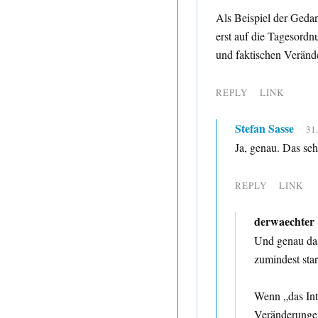
Als Beispiel der Geda
erst auf die Tagesord
und faktischen Verände
REPLY
LINK
Stefan Sasse
31
Ja, genau. Das seh
REPLY
LINK
derwaechter
Und genau das 
zumindest star
Wenn „das Inte
Veränderungen 