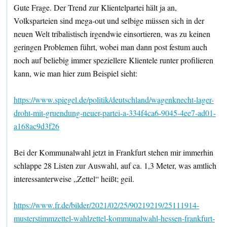
Gute Frage. Der Trend zur Klientelpartei hält ja an,
Volksparteien sind mega-out und selbige müssen sich in der
neuen Welt tribalistisch irgendwie einsortieren, was zu keinen
geringen Problemen führt, wobei man dann post festum auch
noch auf beliebig immer speziellere Klientele runter profilieren
kann, wie man hier zum Beispiel sieht:
https://www.spiegel.de/politik/deutschland/wagenknecht-lager-
droht-mit-gruendung-neuer-partei-a-334f4ca6-9045-4ee7-ad01-
a168ac9d3f26
Bei der Kommunalwahl jetzt in Frankfurt stehen mir immerhin
schlappe 28 Listen zur Auswahl, auf ca. 1,3 Meter, was amtlich
interessanterweise „Zettel“ heißt; geil.
https://www.fr.de/bilder/2021/02/25/90219219/25111914-
musterstimmzettel-wahlzettel-kommunalwahl-hessen-frankfurt-