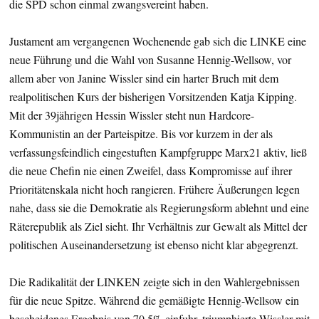
die SPD schon einmal zwangsvereint haben.
Justament am vergangenen Wochenende gab sich die LINKE eine
neue Führung und die Wahl von Susanne Hennig-Wellsow, vor
allem aber von Janine Wissler sind ein harter Bruch mit dem
realpolitischen Kurs der bisherigen Vorsitzenden Katja Kipping.
Mit der 39jährigen Hessin Wissler steht nun Hardcore-
Kommunistin an der Parteispitze. Bis vor kurzem in der als
verfassungsfeindlich eingestuften Kampfgruppe Marx21 aktiv, ließ
die neue Chefin nie einen Zweifel, dass Kompromisse auf ihrer
Prioritätenskala nicht hoch rangieren. Frühere Äußerungen legen
nahe, dass sie die Demokratie als Regierungsform ablehnt und eine
Räterepublik als Ziel sieht. Ihr Verhältnis zur Gewalt als Mittel der
politischen Auseinandersetzung ist ebenso nicht klar abgegrenzt.
Die Radikalität der LINKEN zeigte sich in den Wahlergebnissen
für die neue Spitze. Während die gemäßigte Hennig-Wellsow ein
bescheidenes Ergebnis von 70,5% einfuhr, triumphierte Wissler mit