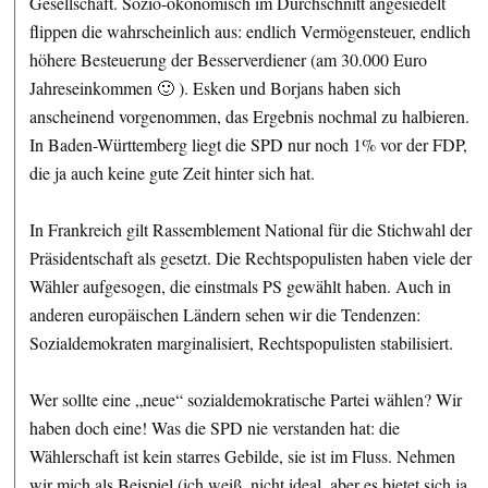
Gesellschaft. Sozio-ökonomisch im Durchschnitt angesiedelt
flippen die wahrscheinlich aus: endlich Vermögensteuer, endlich
höhere Besteuerung der Besserverdiener (am 30.000 Euro
Jahreseinkommen 🙂 ). Esken und Borjans haben sich
anscheinend vorgenommen, das Ergebnis nochmal zu halbieren.
In Baden-Württemberg liegt die SPD nur noch 1% vor der FDP,
die ja auch keine gute Zeit hinter sich hat.
In Frankreich gilt Rassemblement National für die Stichwahl der
Präsidentschaft als gesetzt. Die Rechtspopulisten haben viele der
Wähler aufgesogen, die einstmals PS gewählt haben. Auch in
anderen europäischen Ländern sehen wir die Tendenzen:
Sozialdemokraten marginalisiert, Rechtspopulisten stabilisiert.
Wer sollte eine „neue“ sozialdemokratische Partei wählen? Wir
haben doch eine! Was die SPD nie verstanden hat: die
Wählerschaft ist kein starres Gebilde, sie ist im Fluss. Nehmen
wir mich als Beispiel (ich weiß, nicht ideal, aber es bietet sich ja