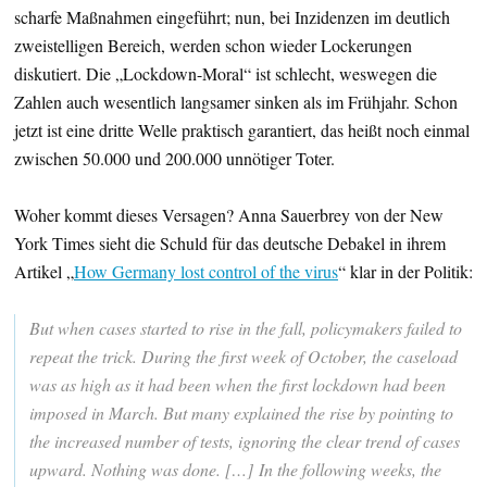
scharfe Maßnahmen eingeführt; nun, bei Inzidenzen im deutlich
zweistelligen Bereich, werden schon wieder Lockerungen
diskutiert. Die „Lockdown-Moral“ ist schlecht, weswegen die
Zahlen auch wesentlich langsamer sinken als im Frühjahr. Schon
jetzt ist eine dritte Welle praktisch garantiert, das heißt noch einmal
zwischen 50.000 und 200.000 unnötiger Toter.
Woher kommt dieses Versagen? Anna Sauerbrey von der New
York Times sieht die Schuld für das deutsche Debakel in ihrem
Artikel „
How Germany lost control of the virus
“ klar in der Politik:
But when cases started to rise in the fall, policymakers failed to
repeat the trick. During the first week of October, the caseload
was as high as it had been when the first lockdown had been
imposed in March. But many explained the rise by pointing to
the increased number of tests, ignoring the clear trend of cases
upward. Nothing was done. […] In the following weeks, the