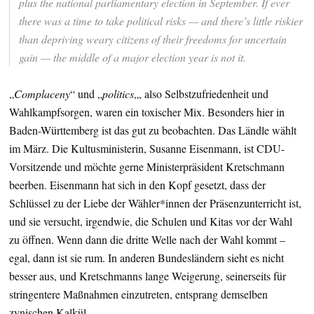
plus the national parliamentary election in September. If ever
there was a time to take political risks — and there’s little riskier
than depriving weary citizens of their freedoms for uncertain
gain — the middle of a major election year is not it.
„
Complaceny
“ und „
politics
„, also Selbstzufriedenheit und
Wahlkampfsorgen, waren ein toxischer Mix. Besonders hier in
Baden-Württemberg ist das gut zu beobachten. Das Ländle wählt
im März. Die Kultusministerin, Susanne Eisenmann, ist CDU-
Vorsitzende und möchte gerne Ministerpräsident Kretschmann
beerben. Eisenmann hat sich in den Kopf gesetzt, dass der
Schlüssel zu der Liebe der Wähler*innen der Präsenzunterricht ist,
und sie versucht, irgendwie, die Schulen und Kitas vor der Wahl
zu öffnen. Wenn dann die dritte Welle nach der Wahl kommt –
egal, dann ist sie rum. In anderen Bundesländern sieht es nicht
besser aus, und Kretschmanns lange Weigerung, seinerseits für
stringentere Maßnahmen einzutreten, entsprang demselben
zynischen Kalkül.