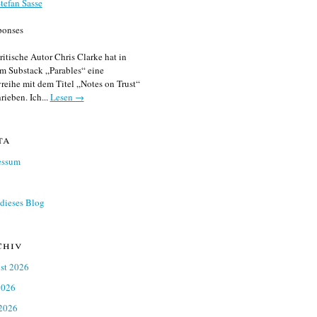
tefan Sasse
ponses
ritische Autor Chris Clarke hat in
m Substack „Parables“ eine
reihe mit dem Titel „Notes on Trust“
rieben. Ich...
Lesen →
ta
essum
dieses Blog
chiv
st 2026
2026
 2026