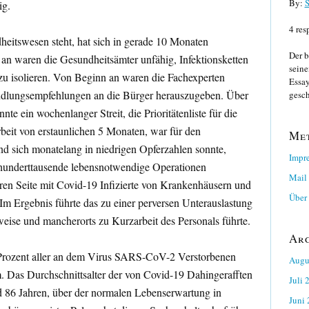
By:
S
ig.
4 res
eitswesen steht, hat sich in gerade 10 Monaten
Der b
an waren die Gesundheitsämter unfähig, Infektionsketten
seine
 zu isolieren. Von Beginn an waren die Fachexperten
Essay
ndlungsempfehlungen an die Bürger herauszugeben. Über
gesch
e ein wochenlanger Streit, die Prioritätenliste für die
eit von erstaunlichen 5 Monaten, war für den
Me
d sich monatelang in niedrigen Opferzahlen sonnte,
Impr
hunderttausende lebensnotwendige Operationen
Mail
eren Seite mit Covid-19 Infizierte von Krankenhäusern und
Über 
Im Ergebnis führte das zu einer perversen Unterauslastung
weise und mancherorts zu Kurzarbeit des Personals führte.
Ar
Prozent aller an dem Virus SARS-CoV-2 Verstorbenen
Augu
m. Das Durchschnittsalter der von Covid-19 Dahingerafften
Juli 
d 86 Jahren, über der normalen Lebenserwartung in
Juni