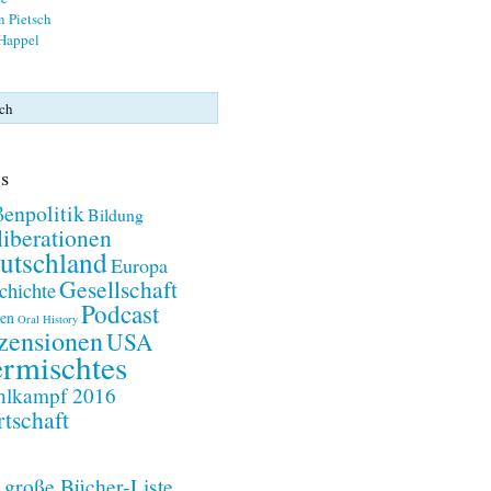
n Pietsch
 Happel
s
enpolitik
Bildung
iberationen
utschland
Europa
Gesellschaft
chichte
Podcast
en
Oral History
zensionen
USA
rmischtes
lkampf 2016
tschaft
 große Bücher-Liste