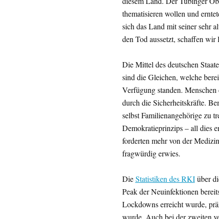
diesem Land. Der Tübinger Ober
thematisieren wollen und erntet
sich das Land mit seiner sehr 
den Tod aussetzt, schaffen wir l
Die Mittel des deutschen Staa
sind die Gleichen, welche berei
Verfügung standen. Menschen e
durch die Sicherheitskräfte. 
selbst Familienangehörige zu t
Demokratieprinzips – all dies 
forderten mehr von der Medizin
fragwürdig erwies.
Die
Statistiken des RKI
über di
Peak der Neuinfektionen berei
Lockdowns erreicht wurde, prä
wurde. Auch bei der zweiten ve