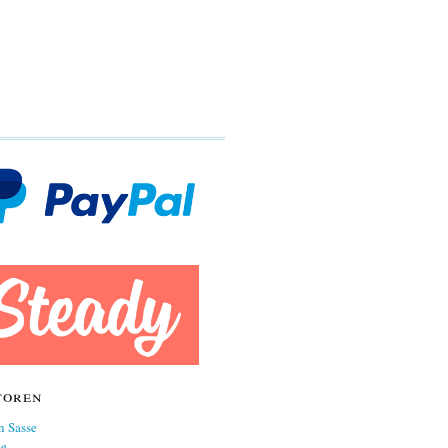
toren
n Sasse
ne