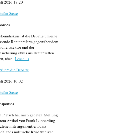
uli 2026 18:20
tefan Sasse
ponses
formdiskurs ist die Debatte um eine
ssende Rentenreform gegenüber dem
dheitssektor und der
sicherung etwas ins Hintertreffen
en, aber...
Lesen →
erliere die Debatte
uli 2026 10:02
tefan Sasse
esponses
n Pietsch hat mich gebeten, Stellung
nem Artikel von Frank Lübberding
ziehen. Er argumentiert, dass
chlands politische Krise weniger...