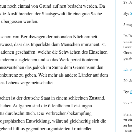
27. J
 nun noch einmal von Grund auf neu bedacht werden. Da
 die Ausführenden der Staatsgewalt für eine gute Sache
By:
S
 übergossen werden.
5 res
Im Re
schon von Berufswegen der rationalen Nüchternheit
umfa
 bewusst, dass das Imperfekte dem Menschen immanent ist.
Gesun
isationen geschaffen, welche die Schwächen des Einzelnen
Grund
gerat
anderen ausgleichen und so das Werk perfektionieren
en missverstehen das jedoch im Sinne dem Gemeinsinn den
Ich v
nkurrenz zu geben. Weit mehr als andere Länder auf dem
20. J
des Lebens vergemeinschaftet.
By:
S
achtet ist der deutsche Staat in einem schlechten Zustand.
227 r
tlichen Aufgaben sind die öffentlichen Leistungen
lls durchschnittlich. Die Verbrechensbekämpfung
Stefa
zu ei
emographischen Entwicklung, während gleichzeitig sich die
zu be
gehend hilflos gegenüber organisierten kriminellen
Deuts