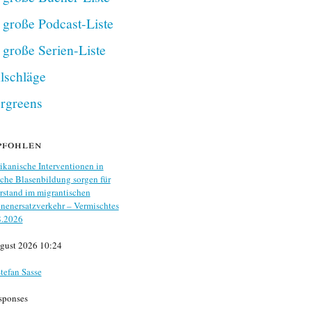
 große Podcast-Liste
 große Serien-Liste
lschläge
rgreens
pfohlen
kanische Interventionen in
che Blasenbildung sorgen für
stand im migrantischen
nenersatzverkehr – Vermischtes
8.2026
gust 2026 10:24
tefan Sasse
sponses