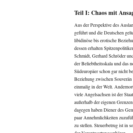
Teil I: Chaos mit Ansa
Aus der Perspektive des Ausla
geführt und die Deutschen gelte
libidinöse bis erotische Bezie
dessen erhalten Spitzenpolitike
Schmidt, Gerhard Schröder und
der Beliebtheitsskala und das 
Südeuropäer schon gar nicht be
Beziehung zwischen Souverän un
einmalig in der Welt. Andernor
viele Angelsachsen ist der Staa
außerhalb der eigenen Grenzen 
dagegen haben Diener des Gem
paar Annehmlichkeiten zuzufüh
zu stellen. Steuerbetrug ist in
der Verantwortungssphären.