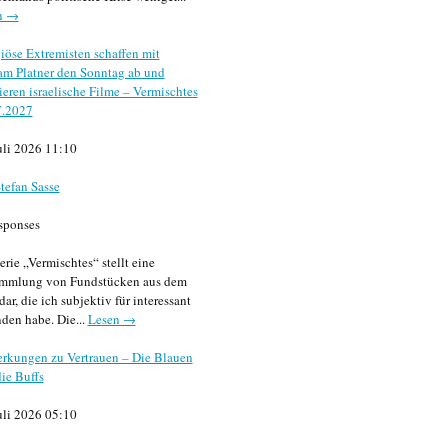
n →
iöse Extremisten schaffen mit
m Platner den Sonntag ab und
sieren israelische Filme – Vermischtes
7.2027
uli 2026 11:10
tefan Sasse
sponses
erie „Vermischtes“ stellt eine
mmlung von Fundstücken aus dem
dar, die ich subjektiv für interessant
den habe. Die...
Lesen →
rkungen zu Vertrauen – Die Blauen
ie Buffs
uli 2026 05:10