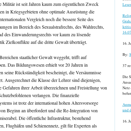
e Militär ist seit Jahren kaum zum eigentlichen Zweck
Lese
en in Kriegsgebieten ohne optimale Ausrüstung die
Relig
internationalen Vergleich noch die bessere Seite des
Graha
mungen im Bereich des Sexualstrafrechts, des Wahlrechts,
kriti
16.0
nd des Einwanderungsrechts vor kaum zu lösende
tik Zielkonflikte auf die dritte Gewalt überträgt.
16. J
By:
S
ereichen staatlicher Gewalt weggeht, trifft auf
ben. Das Bildungswesen erhielt vor 20 Jahren in
37 re
en seine Rückständigkeit bescheinigt, die Versäumnisse
Die S
tet. Ausgerechnet die Klasse der Lehrer sind diejenigen,
Ansa
ie Gefahren ihrer Arbeit überzeichnen und Freistellung von
Netz 
befun
hutzbefohlenen verlangen. Die finanzielle
stems ist trotz der international hohen Altersvorsorge
Anme
 von Beginn an überfordert und die Re-Integration von
und d
iserabel. Die öffentliche Infrastruktur, bestehend
16. J
n, Flughäfen und Schienennetz, gilt für Experten als