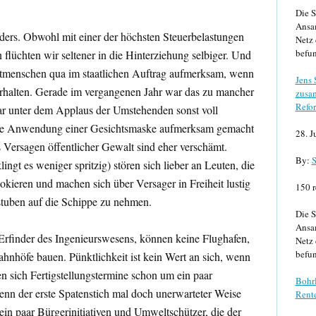
Die S
Ansa
ders. Obwohl mit einer der höchsten Steuerbelastungen
Netz 
befun
lüchten wir seltener in die Hinterziehung selbiger. Und
tmenschen qua im staatlichen Auftrag aufmerksam, wenn
Jens
 verhalten. Gerade im vergangenen Jahr war das zu mancher
zusa
Refor
r unter dem Applaus der Umstehenden sonst voll
ekte Anwendung einer Gesichtsmaske aufmerksam gemacht
28. J
Versagen öffentlicher Gewalt sind eher verschämt.
By:
S
ingt es weniger spritzig) stören sich lieber an Leuten, die
mokieren und machen sich über Versager in Freiheit lustig
150 r
stuben auf die Schippe zu nehmen.
Die S
Ansa
 Erfinder des Ingenieurswesens, können keine Flughafen,
Netz 
befun
hnhöfe bauen. Pünktlichkeit ist kein Wert an sich, wenn
n sich Fertigstellungstermine schon um ein paar
Bohrl
nn der erste Spatenstich mal doch unerwarteter Weise
Rente
r ein paar Bürgerinitiativen und Umweltschützer, die der