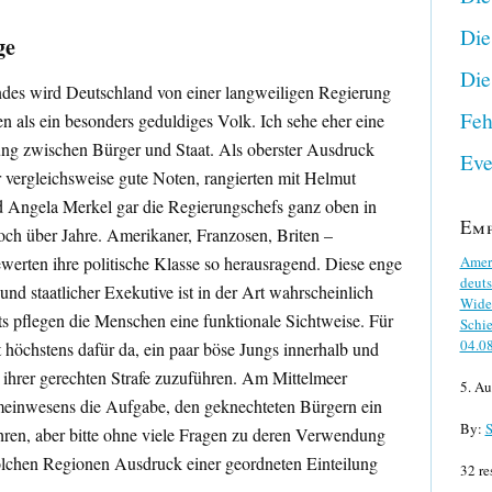
Die
ge
Die
ndes wird Deutschland von einer langweiligen Regierung
Feh
n als ein besonders geduldiges Volk. Ich sehe eher eine
hung zwischen Bürger und Staat. Als oberster Ausdruck
Eve
r vergleichsweise gute Noten, rangierten mit Helmut
 Angela Merkel gar die Regierungschefs ganz oben in
Em
noch über Jahre. Amerikaner, Franzosen, Briten –
werten ihre politische Klasse so herausragend. Diese enge
Ameri
deuts
d staatlicher Exekutive ist in der Art wahrscheinlich
Wider
ts pflegen die Menschen eine funktionale Sichtweise. Für
Schie
04.0
t höchstens dafür da, ein paar böse Jungs innerhalb und
ihrer gerechten Strafe zuzuführen. Am Mittelmeer
5. Au
einwesens die Aufgabe, den geknechteten Bürgern ein
By:
S
ren, aber bitte ohne viele Fragen zu deren Verwendung
 solchen Regionen Ausdruck einer geordneten Einteilung
32 re