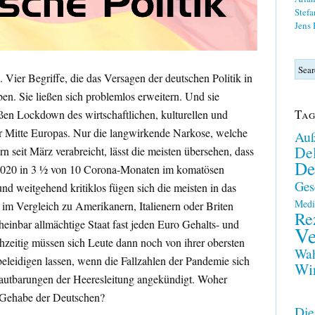
Stefa
Jens
 Vier Begriffe, die das Versagen der deutschen Politik in
n. Sie ließen sich problemlos erweitern. Und sie
Tag
en Lockdown des wirtschaftlichen, kulturellen und
er Mitte Europas. Nur die langwirkende Narkose, welche
Auß
Del
rn seit März verabreicht, lässt die meisten übersehen, dass
De
n 2020 in 3 ½ von 10 Corona-Monaten im komatösen
Ges
 weitgehend kritiklos fügen sich die meisten in das
Medi
im Vergleich zu Amerikanern, Italienern oder Briten
Re
cheinbar allmächtige Staat fast jeden Euro Gehalts- und
Ve
chzeitig müssen sich Leute dann noch von ihrer obersten
Wah
leidigen lassen, wenn die Fallzahlen der Pandemie sich
Wir
lautbarungen der Heeresleitung angekündigt. Woher
 Gehabe der Deutschen?
Die