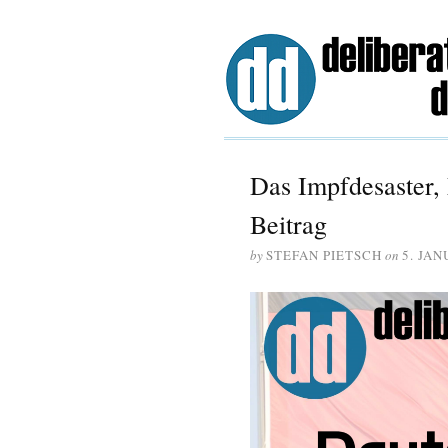
Das Impfdesaster,
Beitrag
by
STEFAN PIETSCH
on
5. JAN