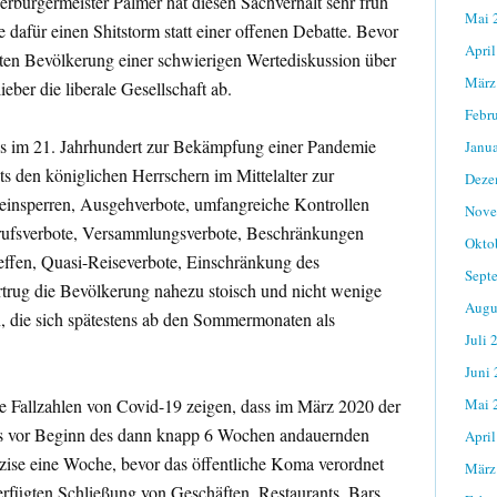
bürgermeister Palmer hat diesen Sachverhalt sehr früh
Mai 
e dafür einen Shitstorm statt einer offenen Debatte. Bevor
April
alten Bevölkerung einer schwierigen Wertediskussion über
März
ieber die liberale Gesellschaft ab.
Febr
tes im 21. Jahrhundert zur Bekämpfung einer Pandemie
Janu
ts den königlichen Herrschern im Mittelalter zur
Deze
insperren, Ausgehverbote, umfangreiche Kontrollen
Nove
Berufsverbote, Versammlungsverbote, Beschränkungen
Okto
reffen, Quasi-Reiseverbote, Einschränkung des
Sept
ertrug die Bevölkerung nahezu stoisch und nicht wenige
Augu
, die sich spätestens ab den Sommermonaten als
Juli 
Juni
e Fallzahlen von Covid-19 zeigen, dass im März 2020 der
Mai 
ts vor Beginn des dann knapp 6 Wochen andauernden
April
zise eine Woche, bevor das öffentliche Koma verordnet
März
rfügten Schließung von Geschäften, Restaurants, Bars,