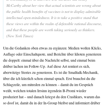
McCarthy about her view that actual scientists are wrong about
the public health benefits of vaccines is not to display admirable
intellectual open-mindedness. It is to take a positive stand that
these views are within the realm of defensible rational discourse,
and that these people are worth taking seriously as thinkers.
(New York Times)
Um die Gedanken oben etwas zu ergänzen: Medien wollen Klicks,
Auflage oder Einschaltquote, und Berichte über Idioten generieren
die doppelt: einmal über die Nachricht selbst, und einmal beim
drüber lachen im Follow-Up. Auf diese Art rentiert es sich,
aberwitzige Stories zu generieren. Es ist die Smalltalk-Mechanik,
über die ich kürzlich schon einmal sprach. Erst brauchst du die
Schlagzeile, um mitreden zu können – damit du im Gespräch
weißt, welchen totalen Irrsinn irgendein B-Promi wieder
produziert hat – und danach kriegst du den Crashkurs, warum das
so doof ist, damit du in der In-Group bleibst und informiert drüber