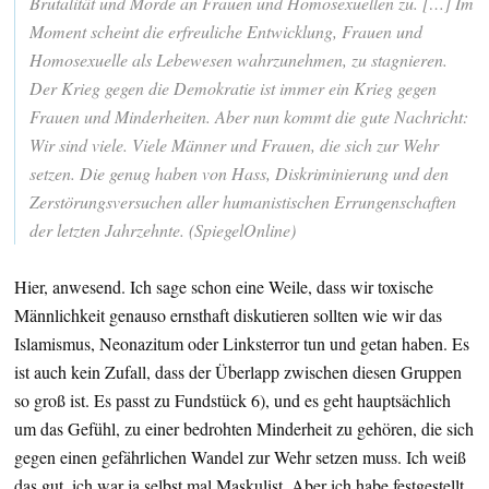
Brutalität und Morde an Frauen und Homosexuellen zu. […] Im
Moment scheint die erfreuliche Entwicklung, Frauen und
Homosexuelle als Lebewesen wahrzunehmen, zu stagnieren.
Der Krieg gegen die Demokratie ist immer ein Krieg gegen
Frauen und Minderheiten. Aber nun kommt die gute Nachricht:
Wir sind viele. Viele Männer und Frauen, die sich zur Wehr
setzen. Die genug haben von Hass, Diskriminierung und den
Zerstörungsversuchen aller humanistischen Errungenschaften
der letzten Jahrzehnte. (SpiegelOnline)
Hier, anwesend. Ich sage schon eine Weile, dass wir toxische
Männlichkeit genauso ernsthaft diskutieren sollten wie wir das
Islamismus, Neonazitum oder Linksterror tun und getan haben. Es
ist auch kein Zufall, dass der Überlapp zwischen diesen Gruppen
so groß ist. Es passt zu Fundstück 6), und es geht hauptsächlich
um das Gefühl, zu einer bedrohten Minderheit zu gehören, die sich
gegen einen gefährlichen Wandel zur Wehr setzen muss. Ich weiß
das gut, ich war ja selbst mal Maskulist. Aber ich habe festgestellt,