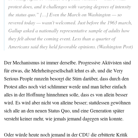
protest does, and it challenges with varying degrees of intensity
the status quo.” […] Even the March on Washington — so
revered today — wasn’t welcomed. Just before the 1963 march,
Gallup asked a nationally representative sample of adults how
they felt about the coming event. Less than a quarter of
Americans said they held favorable opinions. (Washington Post)
Der Mechanismus ist immer derselbe. Progressive Aktivisten sind
für etwas, die Mehrheitsgesellschaft lehnt es ab, und die Very
Serious People runzeln besorgt die Stirn darüber, dass durch den
Protest alles noch viel schlimmer werde und man lieber einfach
alles in der Hoffnung hinnehmen solle, dass es von allein besser
wird. Es wird aber nicht von alleine besser; stattdessen gewöhnen
sich alle an den neuen Status Quo, und eine Generation später
versteht keiner mehr, wie jemals jemand dagegen sein konnte.
Oder würde heute noch jemand in der CDU die erbitterte Kritik