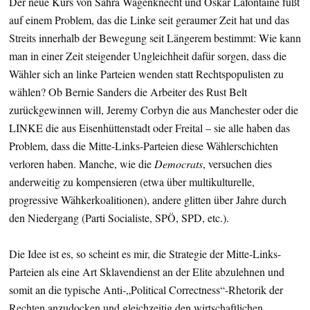
Der neue Kurs von Sahra Wagenknecht und Oskar Lafontaine fußt
auf einem Problem, das die Linke seit geraumer Zeit hat und das
Streits innerhalb der Bewegung seit Längerem bestimmt: Wie kann
man in einer Zeit steigender Ungleichheit dafür sorgen, dass die
Wähler sich an linke Parteien wenden statt Rechtspopulisten zu
wählen? Ob Bernie Sanders die Arbeiter des Rust Belt
zurückgewinnen will, Jeremy Corbyn die aus Manchester oder die
LINKE die aus Eisenhüttenstadt oder Freital – sie alle haben das
Problem, dass die Mitte-Links-Parteien diese Wählerschichten
verloren haben. Manche, wie die
Democrats
, versuchen dies
anderweitig zu kompensieren (etwa über multikulturelle,
progressive Wähkerkoalitionen), andere glitten über Jahre durch
den Niedergang (Parti Socialiste, SPÖ, SPD, etc.).
Die Idee ist es, so scheint es mir, die Strategie der Mitte-Links-
Parteien als eine Art Sklavendienst an der Elite abzulehnen und
somit an die typische Anti-„Political Correctness“-Rhetorik der
Rechten anzudocken und gleichzeitig den wirtschaftlichen