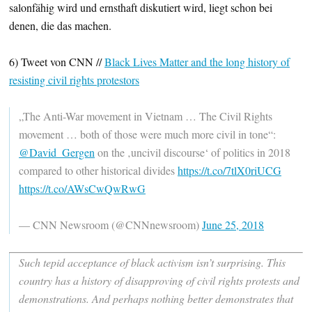
salonfähig wird und ernsthaft diskutiert wird, liegt schon bei
denen, die das machen.
6) Tweet von CNN //
Black Lives Matter and the long history of
resisting civil rights protestors
„The Anti-War movement in Vietnam … The Civil Rights
movement … both of those were much more civil in tone“:
@David_Gergen
on the ‚uncivil discourse‘ of politics in 2018
compared to other historical divides
https://t.co/7tlX0riUCG
https://t.co/AWsCwQwRwG
— CNN Newsroom (@CNNnewsroom)
June 25, 2018
Such tepid acceptance of black activism isn’t surprising. This
country has a history of disapproving of civil rights protests and
demonstrations. And perhaps nothing better demonstrates that