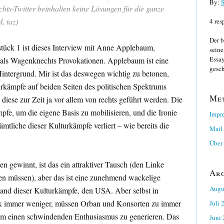
By:
S
chts-Twitter beinhalten keine Lösungen für die ganze
, taz)
4 res
Der b
ück 1 ist dieses Interview mit Anne Applebaum,
seine
Essay
 als Wagenknechts Provokationen. Applebaum ist eine
gesch
Hintergrund. Mir ist das deswegen wichtig zu betonen,
turkämpfe auf beiden Seiten des politischen Spektrums
Me
 diese zur Zeit ja vor allem von rechts geführt werden. Die
pfe, um die eigene Basis zu mobilisieren, und die Ironie
Impr
sämtliche dieser Kulturkämpfe verliert – wie bereits die
Mail
Über 
 gewinnt, ist das ein attraktiver Tausch (den Linke
Ar
nen müssen), aber das ist eine zunehmend wackelige
Augu
and dieser Kulturkämpfe, den USA. Aber selbst in
ik immer weniger, müssen Orban und Konsorten zu immer
Juli 
um einen schwindenden Enthusiasmus zu generieren. Das
Juni