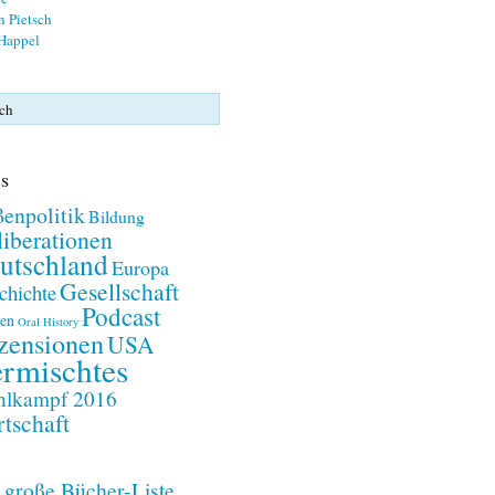
n Pietsch
 Happel
s
enpolitik
Bildung
iberationen
utschland
Europa
Gesellschaft
chichte
Podcast
en
Oral History
zensionen
USA
rmischtes
lkampf 2016
tschaft
 große Bücher-Liste