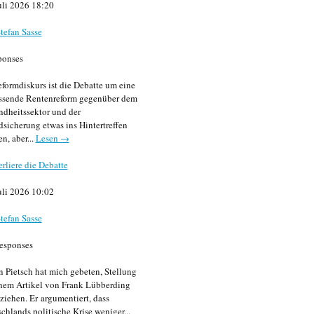
uli 2026 18:20
tefan Sasse
ponses
formdiskurs ist die Debatte um eine
ssende Rentenreform gegenüber dem
dheitssektor und der
sicherung etwas ins Hintertreffen
en, aber...
Lesen →
erliere die Debatte
uli 2026 10:02
tefan Sasse
esponses
n Pietsch hat mich gebeten, Stellung
nem Artikel von Frank Lübberding
ziehen. Er argumentiert, dass
chlands politische Krise weniger...