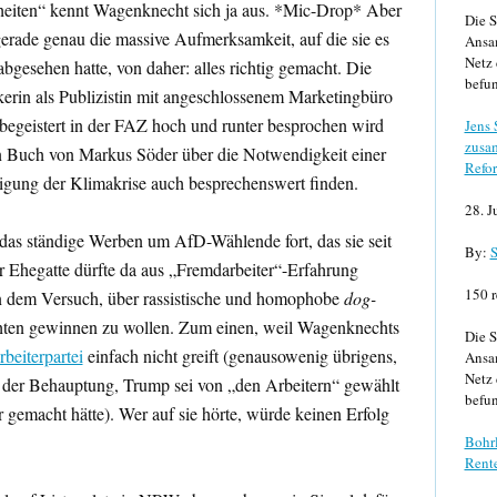
heiten“ kennt Wagenknecht sich ja aus. *Mic-Drop* Aber
Die S
gerade genau die massive Aufmerksamkeit, auf die sie es
Ansa
Netz 
bgesehen hatte, von daher: alles richtig gemacht. Die
befun
ikerin als Publizistin mit angeschlossenem Marketingbüro
begeistert in der FAZ hoch und runter besprochen wird
Jens
zusa
in Buch von Markus Söder über die Notwendigkeit einer
Refor
igung der Klimakrise auch besprechenswert finden.
28. J
das ständige Werben um AfD-Wählende fort, das sie seit
By:
S
Ihr Ehegatte dürfte da aus „Fremdarbeiter“-Erfahrung
150 r
n dem Versuch, über rassistische und homophobe
dog-
ten gewinnen zu wollen. Zum einen, weil Wagenknechts
Die S
beiterpartei
einfach nicht greift (genausowenig übrigens,
Ansa
Netz 
 der Behauptung, Trump sei von „den Arbeitern“ gewählt
befun
 gemacht hätte). Wer auf sie hörte, würde keinen Erfolg
Bohrl
Rente