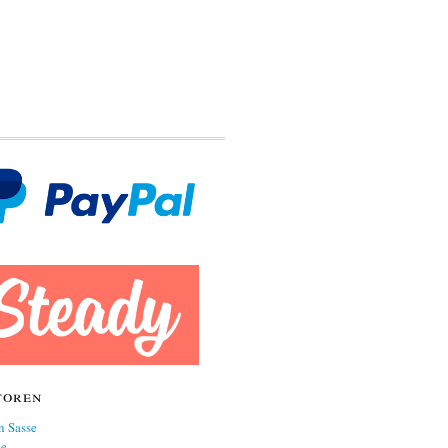
toren
n Sasse
ne