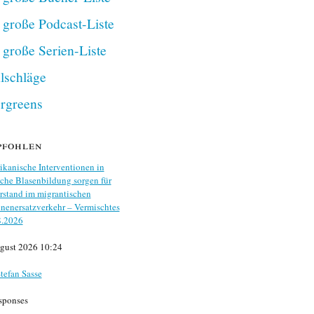
 große Podcast-Liste
 große Serien-Liste
lschläge
rgreens
pfohlen
kanische Interventionen in
che Blasenbildung sorgen für
stand im migrantischen
nenersatzverkehr – Vermischtes
8.2026
gust 2026 10:24
tefan Sasse
sponses