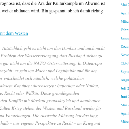
rognose ist, dass die Ära der Kulturkämpfe im Abwind ist
Mai 
 weiter abflauen wird. Bin gespannt, ob ich damit richtig
April
März
Febr
 mit dem Westen
Janu
Deze
 Tatsächlich geht es nicht um den Donbas und auch nicht
Nove
Problem der Wasserversorgung dort Russland sicher zu
n gar nicht um die NATO-Osterweiterung. In Osteuropa
Okto
ezahlt: es geht um Macht und Legitimität und für den
Sept
 entscheidet sich nämlich, welche politischen
Augu
diesem Kontinent durchsetzen: Imperium oder Nation,
Juli 
e, Recht oder Willkür. Diese grundlegenden
Juni
en Konflikt mit Moskau grundsätzlich und damit auch
Mai 
 Kalten Krieg stehen der Westen und Russland wieder für
April
nd Vorstellungen. Die russische Führung hat das lang
März
halb – aus eigener Perspektive zu Recht – im Krieg mit