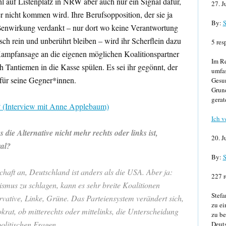
l auf Listenplatz in NRW aber auch nur ein Signal dafür,
27. J
nicht kommen wird. Ihre Berufsopposition, der sie ja
By:
S
ußenwirkung verdankt – nur dort wo keine Verantwortung
sch rein und unberührt bleiben – wird ihr Scherflein dazu
5 res
 Kampfansage an die eigenen möglichen Koalitionspartner
Im Re
ch Tantiemen in die Kasse spülen. Es sei ihr gegönnt, der
umfa
 für seine Gegner*innen.
Gesun
Grund
gerat
“ (Interview mit Anne Applebaum)
Ich v
s die Alternative nicht mehr rechts oder links ist,
20. J
ral?
By:
S
haft an, Deutschland ist anders als die USA. Aber ja:
227 r
ismus zu schlagen, kann es sehr breite Koalitionen
Stefa
vative, Linke, Grüne. Das Parteiensystem verändert sich,
zu ei
krat, ob mitterechts oder mittelinks, die Unterscheidung
zu be
politischen Fragen.
Deuts