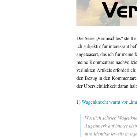
Die Serie „Vermischtes“ stell
ich subjektiv für interessant b
angeteasert, das ich für meine
meine Kommentare nachvollziehe
verlinkten Artikels erforderlic
den Bezug in den Kommentaren 
der Übersichtlichkeit daran halt
1)
Wagenknecht warnt vor „imm
Wörtlich schrieb Wagenknech
Augenmerk auf immer klein
ihre Identität jeweils in ir