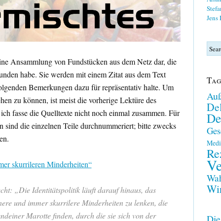
Stefa
Jens
t eine Ansammlung von Fundstücken aus dem Netz dar, die
efunden habe. Sie werden mit einem Zitat aus dem Text
Tag
 folgenden Bemerkungen dazu für repräsentativ halte. Um
Auß
n zu können, ist meist die vorherige Lektüre des
Del
h; ich fasse die Quelltexte nicht noch einmal zusammen. Für
De
sind die einzelnen Teile durchnummeriert; bitte zwecks
Ges
en.
Medi
Re
Ve
er skurrileren Minderheiten“
Wah
Wir
t: „Die Identitätspolitik läuft darauf hinaus, das
ere und immer skurrilere Minderheiten zu lenken, die
gendeiner Marotte finden, durch die sie sich von der
Die