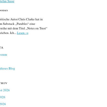
tefan Sasse
ponses
ritische Autor Chris Clarke hat in
m Substack „Parables“ eine
reihe mit dem Titel „Notes on Trust“
rieben. Ich...
Lesen →
ta
essum
dieses Blog
chiv
st 2026
2026
 2026