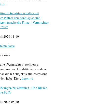
n →
iöse Extremisten schaffen mit
m Platner den Sonntag ab und
sieren israelische Filme – Vermischtes
7.2027
uli 2026 11:10
tefan Sasse
sponses
erie „Vermischtes“ stellt eine
mmlung von Fundstücken aus dem
dar, die ich subjektiv für interessant
den habe. Die...
Lesen →
rkungen zu Vertrauen – Die Blauen
ie Buffs
uli 2026 05:10