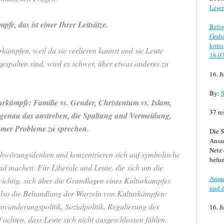
Lese
fe, das ist einer Ihrer Leitsätze.
Relig
Graha
kriti
urkämpfen, weil du sie verlieren kannst und sie Leute
16.0
gespalten sind, wird es schwer, über etwas anderes zu
16. J
By:
S
rkämpfe: Familie vs. Gender, Christentum vs. Islam,
37 re
ie genau das anstreben, die Spaltung und Vermeidung,
mer Probleme zu sprechen.
Die S
Ansa
Netz 
chwörungsdenken und konzentrieren sich auf symbolische
befun
nd machen. Für Liberale und Leute, die sich um die
Anme
wichtig, sich über die Grundlagen eines Kulturkampfes
und d
also die Behandlung der Wurzeln von Kulturkämpfen:
inwanderungspolitik, Sozialpolitik, Regulierung des
16. J
 achten, dass Leute sich nicht ausgeschlossen fühlen.