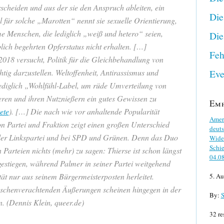
rscheiden und aus der sie den Anspruch ableiten, ein
Die
l für solche „Marotten“ nennt sie sexuelle Orientierung,
e Menschen, die lediglich „weiß und hetero“ seien,
Die
ich begehrten Opferstatus nicht erhalten. […]
Feh
2018 versucht, Politik für die Gleichbehandlung von
Eve
ig darzustellen. Weltoffenheit, Antirassismus und
lediglich „Wohlfühl-Label, um rüde Umverteilung von
eren und ihren Nutznießern ein gutes Gewissen zu
Em
ete
). […] Die nach wie vor anhaltende Popularität
Ameri
n Partei und Fraktion zeigt einen großen Unterschied
deuts
er Linkspartei und bei SPD und Grünen. Denn das Duo
Wider
Schie
 Parteien nichts (mehr) zu sagen: Thierse ist schon längst
04.0
sgestiegen, während Palmer in seiner Partei weitgehend
rität nur aus seinem Bürgermeisterposten herleitet.
5. Au
schenverachtenden Äußerungen scheinen hingegen in der
By:
S
n. (Dennis Klein, queer.de)
32 re