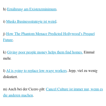
h)
Ernährung am Existenzminimum
.
i)
Musks Businessstrategie ist weird
.
j)
How The Phantom Menace Predicted Hollywood’s Prequel
Future
.
k)
Giving poor people money helps them find homes.
Einmal
mehr.
l)
AI is going to replace low-wage workers
. Jepp, viel zu wenig
diskutiert.
m) Auch bei der Cicero gilt:
Cancel Culture ist immer nur, wenn es
die anderen machen
.