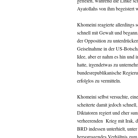
gefielen, während die Linke sc
Ayatollahs von ihm begeistert 
Khomeini reagierte allerdings 
schnell mit Gewalt und begann
der Opposition zu unterdrücken
Geiselnahme in der US-Botschaf
Idee, aber er nahm es hin und in
hatte, irgendetwas zu unterne
bundesrepublikanische Regierun
erfolglos zu vermitteln.
Khomeini selbst versuchte, eine
scheiterte damit jedoch schnell
Diktatoren regiert und eher su
verheerenden Krieg mit Irak, d
BRD indessen unterhielt, unte
hervorragendes Verhältnis zum 