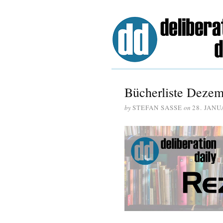
Bücherliste Deze
by
STEFAN SASSE
on
28. JANU