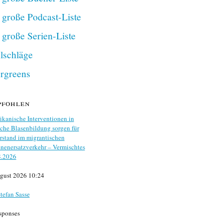
 große Podcast-Liste
 große Serien-Liste
lschläge
rgreens
pfohlen
kanische Interventionen in
che Blasenbildung sorgen für
stand im migrantischen
nenersatzverkehr – Vermischtes
8.2026
gust 2026 10:24
tefan Sasse
sponses