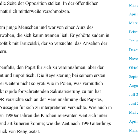
ie Seite der Opposition stellen. In der öffentlichen
Mai 
natürlich mittlerweile verschmolzen.
April
März
llem junge Menschen und war von einer Aura des
Febr
woben, die sich kaum trennen ließ. Er gehörte zudem in
Janu
litik mit Jaruzelski, der so versuchte, das Ansehen der
Deze
ern.
Nove
enfalls, den Papst für sich zu vereinnahmen, aber der
Okto
nt und unpolitisch. Die Begeisterung bei seinem ersten
Sept
i weitem nicht so groß wie in Polen, was vermutlich
Augu
t rapide fortschreitenden Säkularisierung zu tun hat
Juli 
DR versuchte sich an der Vereinnahmung des Papstes,
Juni
Aussagen für sich zu interpretieren versuchte. Wie auch in
Mai 
 1980er Jahren die Kirchen relevanter, weil sich unter
April
nd artikulieren konnte; wie die Zeit nach 1990 allerdings
März
uck von Religiosität.