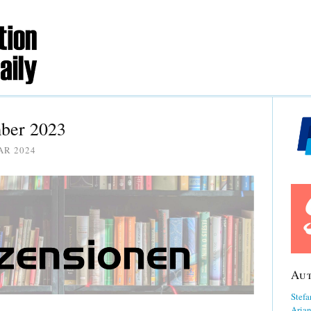
mber 2023
AR 2024
Au
Stefa
Aria