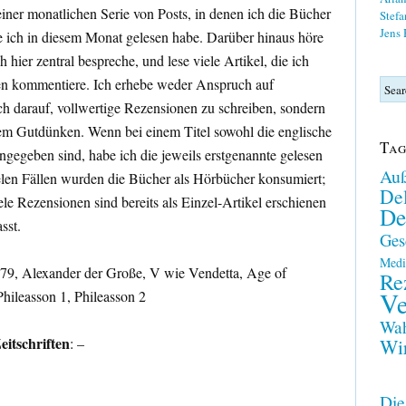
n einer monatlichen Serie von Posts, in denen ich die Bücher
Stefa
Jens
ie ich in diesem Monat gelesen habe. Darüber hinaus höre
 hier zentral bespreche, und lese viele Artikel, die ich
en kommentiere. Ich erhebe weder Anspruch auf
ch darauf, vollwertige Rezensionen zu schreiben, sondern
m Gutdünken. Wenn bei einem Titel sowohl die englische
Tag
ngegeben sind, habe ich die jeweils erstgenannte gelesen
Auß
elen Fällen wurden die Bücher als Hörbücher konsumiert;
Del
iele Rezensionen sind bereits als Einzel-Artikel erschienen
De
sst.
Ges
Medi
979, Alexander der Große, V wie Vendetta, Age of
Re
Ve
Phileasson 1, Phileasson 2
Wah
itschriften
: –
Wir
Die