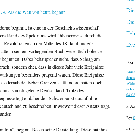
Die
9. Als die Welt von heute begann
Die
rne beginnt, ist eine in der Geschichtswissenschaft
Feh
tere Rand des Spektrums wird üblicherweise durch die
n Revolutionen ab der Mitte des 18. Jahrhunderts
Eve
Latte in seinem vorliegenden Buch wesentlich höher: er
 beginnen. Dabei behauptet er nicht, dass Schlag am
Em
rach, sondern eher, dass in dieses Jahr viele Ereignisse
Ameri
ewirkungen besonders prägend waren. Diese Ereignisse
deuts
se fernab deutscher Grenzen stattfanden, hatten doch
Wider
Schie
amals noch geteilte Deutschland. Trotz des
04.0
eignisse legt er daher den Schwerpunkt darauf, ihre
utschland zu beschreiben. Inwieweit dieser Ansatz trägt,
5. Au
kunden.
By:
S
m Iran“, beginnt Bösch seine Darstellung. Diese hat ihre
61 re