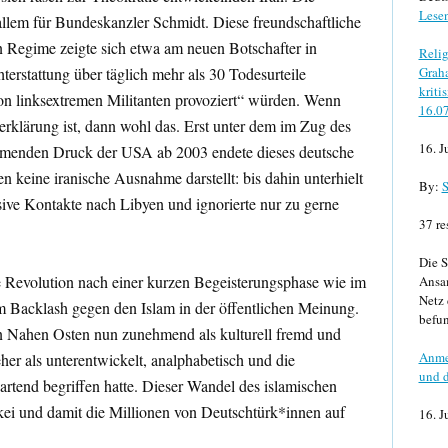
Lese
 allem für Bundeskanzler Schmidt. Diese freundschaftliche
 Regime zeigte sich etwa am neuen Botschafter in
Relig
hterstattung über täglich mehr als 30 Todesurteile
Graha
kriti
von linksextremen Militanten provoziert“ würden. Wenn
16.0
erklärung ist, dann wohl das. Erst unter dem im Zug des
16. J
hmenden Druck der USA ab 2003 endete dieses deutsche
n keine iranische Ausnahme darstellt: bis dahin unterhielt
By:
S
ive Kontakte nach Libyen und ignorierte nur zu gerne
37 re
Die S
ie Revolution nach einer kurzen Begeisterungsphase wie im
Ansa
Netz 
m Backlash gegen den Islam in der öffentlichen Meinung.
befun
en Nahen Osten nun zunehmend als kulturell fremd und
Anme
er als unterentwickelt, analphabetisch und die
und d
artend begriffen hatte. Dieser Wandel des islamischen
kei und damit die Millionen von Deutschtürk*innen auf
16. J