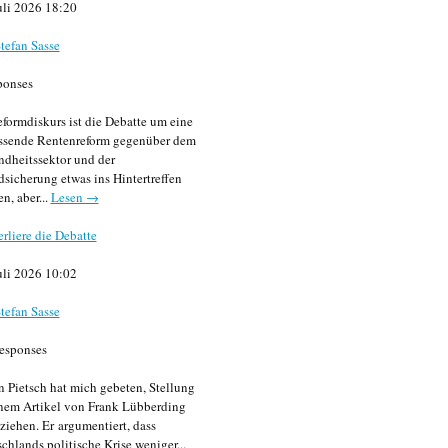
uli 2026 18:20
tefan Sasse
ponses
formdiskurs ist die Debatte um eine
ssende Rentenreform gegenüber dem
dheitssektor und der
sicherung etwas ins Hintertreffen
en, aber...
Lesen →
erliere die Debatte
uli 2026 10:02
tefan Sasse
esponses
n Pietsch hat mich gebeten, Stellung
nem Artikel von Frank Lübberding
ziehen. Er argumentiert, dass
chlands politische Krise weniger...