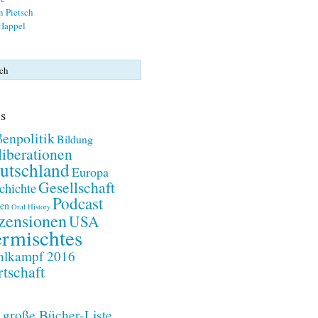
n Pietsch
 Happel
s
enpolitik
Bildung
iberationen
utschland
Europa
Gesellschaft
chichte
Podcast
en
Oral History
zensionen
USA
rmischtes
lkampf 2016
tschaft
 große Bücher-Liste