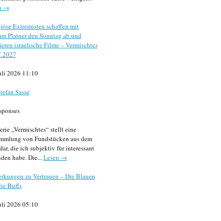
n →
iöse Extremisten schaffen mit
m Platner den Sonntag ab und
sieren israelische Filme – Vermischtes
7.2027
uli 2026 11:10
tefan Sasse
sponses
erie „Vermischtes“ stellt eine
mmlung von Fundstücken aus dem
dar, die ich subjektiv für interessant
den habe. Die...
Lesen →
rkungen zu Vertrauen – Die Blauen
ie Buffs
uli 2026 05:10