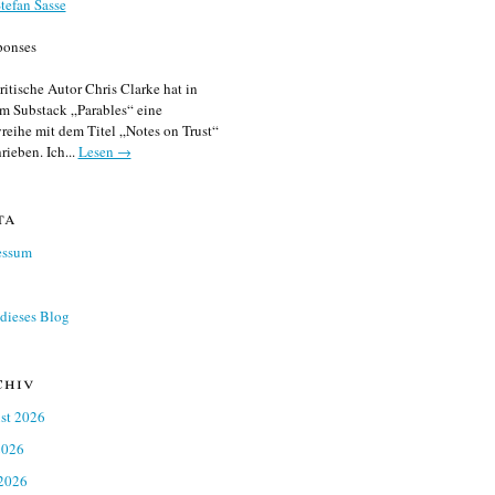
tefan Sasse
ponses
ritische Autor Chris Clarke hat in
m Substack „Parables“ eine
reihe mit dem Titel „Notes on Trust“
rieben. Ich...
Lesen →
ta
essum
dieses Blog
chiv
st 2026
2026
 2026