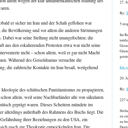
hon allein wegen der klar antiamerikanischen Haltung des
27. J
waren.
By:
S
sobald er sicher im Iran und der Schah geflohen war
5 res
, die Bevölkerung und vor allem die anderen Strömungen
Im Re
. Dabei war seine Stellung nicht unangefochten; die
umfa
t aus den eskalierenden Protesten etwa war nicht seine
Gesun
Grund
tervenierte nicht – schon allein, weil er gar nicht Macht
gerat
hmen. Während des Geiseldramas versuchte die
g, die zahlreiche Kontakte im Iran besaß, weitgehend
Ich v
20. J
By:
S
 Ideologie des schiitischen Panislamismus zu propagieren,
, schon allein, weil seine Nachbarländer alle von säkularen
227 r
nnitisch geprägt waren. Dieses Scheitern mündete im
Stefa
er allerdings außerhalb des Rahmens des Buchs liegt. Die
zu ei
r Gefährdung ihrer Beziehungen zu den USA, ein
zu be
sich rasch zur Theokratie entwickelnden Iran. Die
Deuts