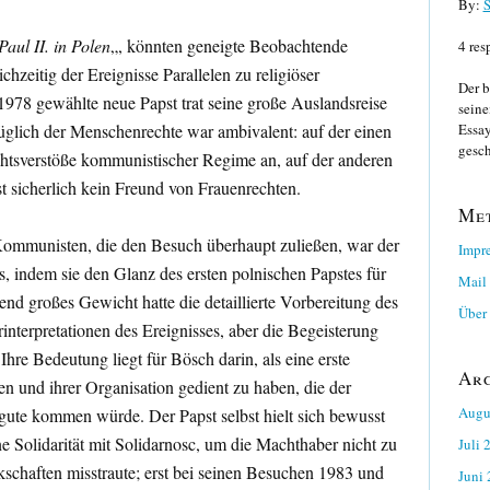
By:
S
aul II. in Polen
„, könnten geneigte Beobachtende
4 res
chzeitig der Ereignisse Parallelen zu religiöser
Der b
 1978 gewählte neue Papst trat seine große Auslandsreise
seine
üglich der Menschenrechte war ambivalent: auf der einen
Essay
gesch
chtsverstöße kommunistischer Regime an, auf der anderen
t sicherlich kein Freund von Frauenrechten.
Me
ommunisten, die den Besuch überhaupt zuließen, war der
Impr
s, indem sie den Glanz des ersten polnischen Papstes für
Mail
nd großes Gewicht hatte die detaillierte Vorbereitung des
Über 
nterpretationen des Ereignisses, aber die Begeisterung
hre Bedeutung liegt für Bösch darin, als eine erste
Ar
und ihrer Organisation gedient zu haben, die der
Augu
gute kommen würde. Der Papst selbst hielt sich bewusst
ne Solidarität mit Solidarnosc, um die Machthaber nicht zu
Juli 
schaften misstraute; erst bei seinen Besuchen 1983 und
Juni