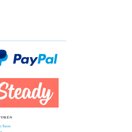
toren
n Sasse
ne