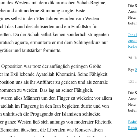
ion des Westens mit dem diktarorischen Schah-Regime,
Die S
iche und antimoderne Stimmung sorgte. Erste
Ansa
Netz 
imes selbst in den 70er Jahren wurden vom Westen
befun
cht das Land destabilisierten und ein Einfallstor für
llten. Da der Schah selbst keinen sonderlich stringenten
Jens
zusa
ratisch agierte, ermunterte er mit dem Schlingerkurs nur
Refor
größer und lautstärker formierte.
28. J
 Opposition war trotz der anfänglich geringen Größe
By:
S
r im Exil lebende Ayatollah Khomeini. Seine Fähigkeit
153 r
osition uns als ihr Anführer zu gerieren und als zentrale
ommen zu werden. Das lag an seiner Fähigkeit,
Die S
s waren alles Männer) um den Finger zu wickeln; vor allem
Ansa
Netz 
atollah im Flugzeug in den Iran begleiten durfte und von
befun
 unkritisch die Progaganda der Islamisten schluckte.
 der ganze Westen ließ sich anfangs von moderater Rhetorik
Bohrl
Rente
Elementen täuschen, die Liberalen wie Konservativen