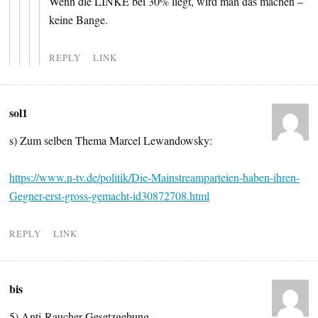
Wenn die LINKE bei 30% liegt, wird man das machen –
keine Bange.
REPLY
LINK
sol1
s) Zum selben Thema Marcel Lewandowsky:
https://www.n-tv.de/politik/Die-Mainstreamparteien-haben-ihren-
Gegner-erst-gross-gemacht-id30872708.html
REPLY
LINK
bis
5) Anti-Raucher-Gesetzgebung