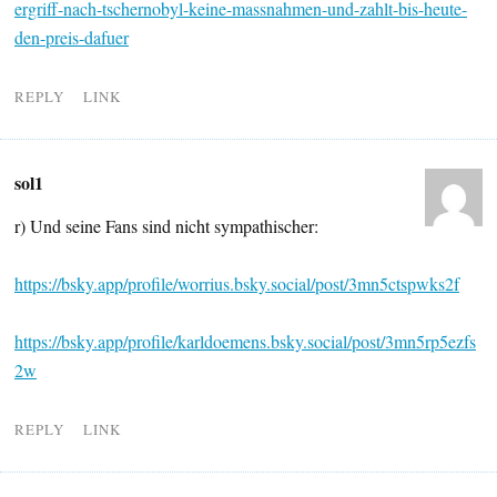
ergriff-nach-tschernobyl-keine-massnahmen-und-zahlt-bis-heute-
den-preis-dafuer
REPLY
LINK
sol1
r) Und seine Fans sind nicht sympathischer:
https://bsky.app/profile/worrius.bsky.social/post/3mn5ctspwks2f
https://bsky.app/profile/karldoemens.bsky.social/post/3mn5rp5ezfs
2w
REPLY
LINK