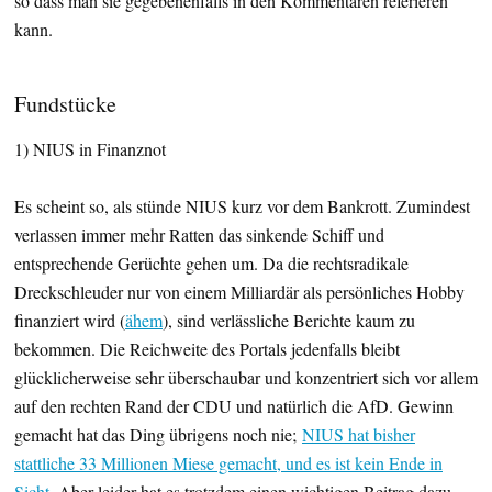
so dass man sie gegebenenfalls in den Kommentaren referieren
kann.
Fundstücke
1) NIUS in Finanznot
Es scheint so, als stünde NIUS kurz vor dem Bankrott. Zumindest
verlassen immer mehr Ratten das sinkende Schiff und
entsprechende Gerüchte gehen um. Da die rechtsradikale
Dreckschleuder nur von einem Milliardär als persönliches Hobby
finanziert wird (
ähem
), sind verlässliche Berichte kaum zu
bekommen. Die Reichweite des Portals jedenfalls bleibt
glücklicherweise sehr überschaubar und konzentriert sich vor allem
auf den rechten Rand der CDU und natürlich die AfD. Gewinn
gemacht hat das Ding übrigens noch nie;
NIUS hat bisher
stattliche 33 Millionen Miese gemacht, und es ist kein Ende in
Sicht
. Aber leider hat es trotzdem einen wichtigen Beitrag dazu