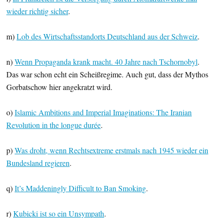
wieder richtig sicher
.
m)
Lob des Wirtschaftsstandorts Deutschland aus der Schweiz
.
n)
Wenn Propaganda krank macht. 40 Jahre nach Tschornobyl
.
Das war schon echt ein Scheißregime. Auch gut, dass der Mythos
Gorbatschow hier angekratzt wird.
o)
Islamic Ambitions and Imperial Imaginations: The Iranian
Revolution in the longue durée
.
p)
Was droht, wenn Rechtsextreme erstmals nach 1945 wieder ein
Bundesland regieren
.
q)
It’s Maddeningly Difficult to Ban Smoking
.
r)
Kubicki ist so ein Unsympath
.