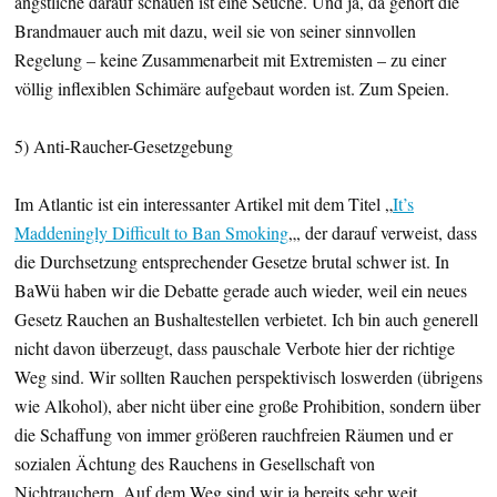
ängstliche darauf schauen ist eine Seuche. Und ja, da gehört die
Brandmauer auch mit dazu, weil sie von seiner sinnvollen
Regelung – keine Zusammenarbeit mit Extremisten – zu einer
völlig inflexiblen Schimäre aufgebaut worden ist. Zum Speien.
5) Anti-Raucher-Gesetzgebung
Im Atlantic ist ein interessanter Artikel mit dem Titel „
It’s
Maddeningly Difficult to Ban Smoking
„, der darauf verweist, dass
die Durchsetzung entsprechender Gesetze brutal schwer ist. In
BaWü haben wir die Debatte gerade auch wieder, weil ein neues
Gesetz Rauchen an Bushaltestellen verbietet. Ich bin auch generell
nicht davon überzeugt, dass pauschale Verbote hier der richtige
Weg sind. Wir sollten Rauchen perspektivisch loswerden (übrigens
wie Alkohol), aber nicht über eine große Prohibition, sondern über
die Schaffung von immer größeren rauchfreien Räumen und er
sozialen Ächtung des Rauchens in Gesellschaft von
Nichtrauchern. Auf dem Weg sind wir ja bereits sehr weit