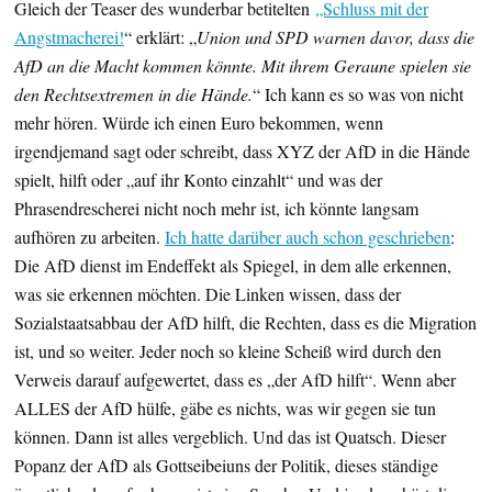
Gleich der Teaser des wunderbar betitelten
„Schluss mit der
Angstmacherei!
“ erklärt: „
Union und SPD warnen davor, dass die
AfD an die Macht kommen könnte. Mit ihrem Geraune spielen sie
den Rechtsextremen in die Hände.
“ Ich kann es so was von nicht
mehr hören. Würde ich einen Euro bekommen, wenn
irgendjemand sagt oder schreibt, dass XYZ der AfD in die Hände
spielt, hilft oder „auf ihr Konto einzahlt“ und was der
Phrasendrescherei nicht noch mehr ist, ich könnte langsam
aufhören zu arbeiten.
Ich hatte darüber auch schon geschrieben
:
Die AfD dienst im Endeffekt als Spiegel, in dem alle erkennen,
was sie erkennen möchten. Die Linken wissen, dass der
Sozialstaatsabbau der AfD hilft, die Rechten, dass es die Migration
ist, und so weiter. Jeder noch so kleine Scheiß wird durch den
Verweis darauf aufgewertet, dass es „der AfD hilft“. Wenn aber
ALLES der AfD hülfe, gäbe es nichts, was wir gegen sie tun
können. Dann ist alles vergeblich. Und das ist Quatsch. Dieser
Popanz der AfD als Gottseibeiuns der Politik, dieses ständige