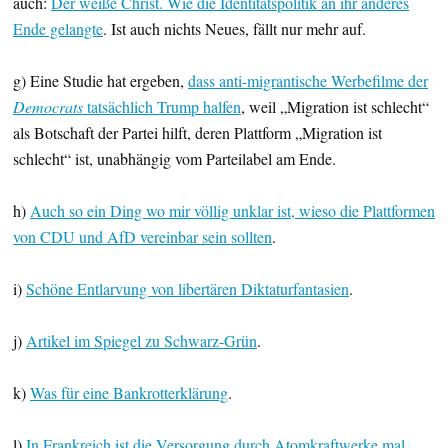
auch:
Der weiße Christ. Wie die Identitätspolitik an ihr anderes
Ende gelangte
. Ist auch nichts Neues, fällt nur mehr auf.
g) Eine Studie hat ergeben,
dass anti-migrantische Werbefilme der
Democrats
tatsächlich Trump halfen
, weil „Migration ist schlecht“
als Botschaft der Partei hilft, deren Plattform „Migration ist
schlecht“ ist, unabhängig vom Parteilabel am Ende.
h)
Auch so ein Ding wo mir völlig unklar ist, wieso die Plattformen
von CDU und AfD vereinbar sein sollten
.
i)
Schöne Entlarvung von libertären Diktaturfantasien
.
j)
Artikel im Spiegel zu Schwarz-Grün
.
k)
Was für eine Bankrotterklärung
.
l)
In Frankreich ist die Versorgung durch Atomkraftwerke mal