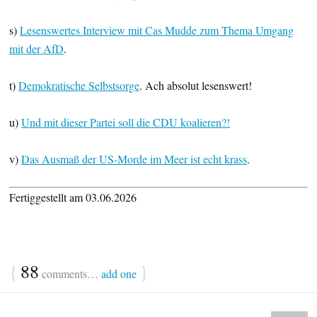
s)
Lesenswertes Interview mit Cas Mudde zum Thema Umgang
mit der AfD
.
t)
Demokratische Selbstsorge
. Ach absolut lesenswert!
u)
Und mit dieser Partei soll die CDU koalieren?!
v)
Das Ausmaß der US-Morde im Meer ist echt krass
.
Fertiggestellt am 03.06.2026
{
88
}
comments…
add one