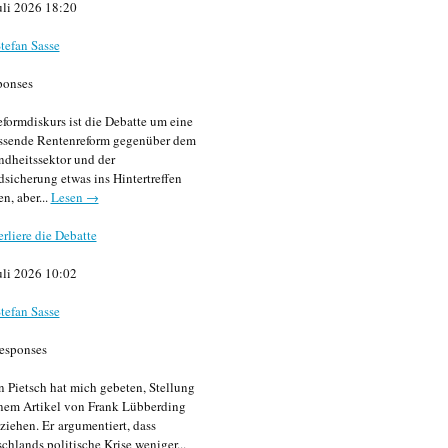
uli 2026 18:20
tefan Sasse
ponses
formdiskurs ist die Debatte um eine
ssende Rentenreform gegenüber dem
dheitssektor und der
sicherung etwas ins Hintertreffen
en, aber...
Lesen →
erliere die Debatte
uli 2026 10:02
tefan Sasse
esponses
n Pietsch hat mich gebeten, Stellung
nem Artikel von Frank Lübberding
ziehen. Er argumentiert, dass
chlands politische Krise weniger...