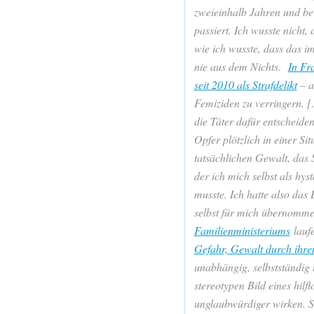
zweieinhalb Jahren und be
passiert. Ich wusste nicht
wie ich wusste, dass das 
nie aus dem Nichts.
In Fr
seit 2010 als Strafdelikt
– a
Femiziden zu verringern. 
die Täter dafür entscheiden
Opfer plötzlich in einer Si
tatsächlichen Gewalt, das 
der ich mich selbst als hy
musste. Ich hatte also da
selbst für mich übernommen
Familienministeriums
lauf
Gefahr, Gewalt durch ihre
unabhängig, selbstständig 
stereotypen Bild eines hil
unglaubwürdiger wirken. Si