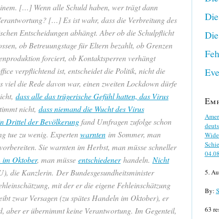
einem. […] Wenn alle Schuld haben, wer trägt dann
Die
 Verantwortung? […] Es ist wahr, dass die Verbreitung des
tischen Entscheidungen abhängt. Aber ob die Schulpflicht
Die
lossen, ob Betreuungstage für Eltern bezahlt, ob Grenzen
Feh
enproduktion forciert, ob Kontaktsperren verhängt
Eve
e verpflichtend ist, entscheidet die Politik, nicht die
s viel die Rede davon war, einen zweiten Lockdown dürfe
icht,
dass alle das trügerische Gefühl hatten, das Virus
Em
stimmt nicht,
dass niemand die Wucht des Virus
Ameri
n Drittel der Bevölkerung
fand Umfragen zufolge schon
deuts
ng tue zu wenig. Experten
warnten
im Sommer, man
Wider
Schie
vorbereiten. Sie warnten im Herbst, man müsse schneller
04.0
 im Oktober
, man müsse
entschiedener
handeln.
Nicht
, die Kanzlerin. Der Bundesgesundheitsminister
5. Au
ehleinschätzung, mit der er die eigene Fehleinschätzung
By:
S
eibt zwar Versagen (zu spätes Handeln im Oktober), er
63 re
ld, aber er übernimmt keine Verantwortung. Im Gegenteil,