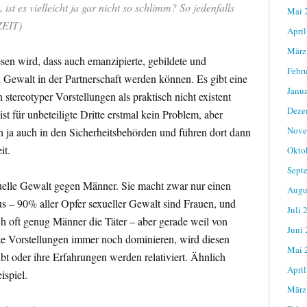
ist es vielleicht ja gar nicht so schlimm? So jedenfalls
Mai 
 ZEIT)
April
März
esen wird, dass auch emanzipierte, gebildete und
Febr
Gewalt in der Partnerschaft werden können. Es gibt eine
Janu
tereotyper Vorstellungen als praktisch nicht existent
Deze
ist für unbeteiligte Dritte erstmal kein Problem, aber
Nove
ch ja auch in den Sicherheitsbehörden und führen dort dann
it.
Okto
Sept
exuelle Gewalt gegen Männer. Sie macht zwar nur einen
Augu
s – 90% aller Opfer sexueller Gewalt sind Frauen, und
Juli 
ch oft genug Männer die Täter – aber gerade weil von
Juni
te Vorstellungen immer noch dominieren, wird diesen
Mai 
bt oder ihre Erfahrungen werden relativiert. Ähnlich
April
ispiel.
März