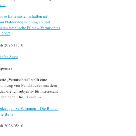
n →
iöse Extremisten schaffen mit
m Platner den Sonntag ab und
sieren israelische Filme – Vermischtes
7.2027
uli 2026 11:10
tefan Sasse
sponses
erie „Vermischtes“ stellt eine
mmlung von Fundstücken aus dem
dar, die ich subjektiv für interessant
den habe. Die...
Lesen →
rkungen zu Vertrauen – Die Blauen
ie Buffs
uli 2026 05:10