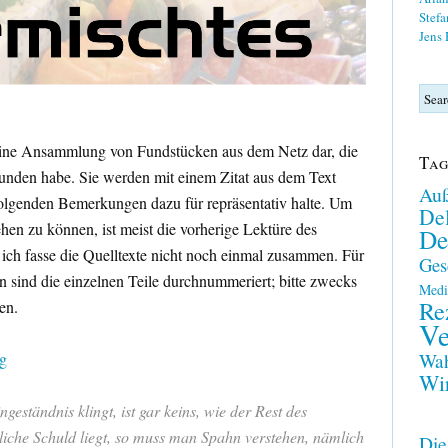
Stefa
Jens
t eine Ansammlung von Fundstücken aus dem Netz dar, die
Tag
efunden habe. Sie werden mit einem Zitat aus dem Text
Auß
 folgenden Bemerkungen dazu für repräsentativ halte. Um
Del
n zu können, ist meist die vorherige Lektüre des
De
h; ich fasse die Quelltexte nicht noch einmal zusammen. Für
Ges
sind die einzelnen Teile durchnummeriert; bitte zwecks
Medi
Re
en.
Ve
Wah
g
Wir
eständnis klingt, ist gar keins, wie der Rest des
ntliche Schuld liegt, so muss man Spahn verstehen, nämlich
Die