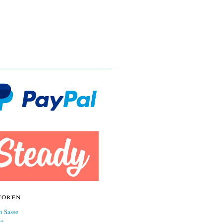
toren
n Sasse
ne