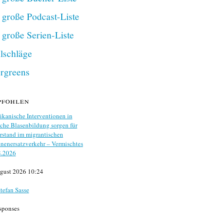
 große Podcast-Liste
 große Serien-Liste
lschläge
rgreens
pfohlen
kanische Interventionen in
che Blasenbildung sorgen für
stand im migrantischen
nenersatzverkehr – Vermischtes
8.2026
gust 2026 10:24
tefan Sasse
sponses