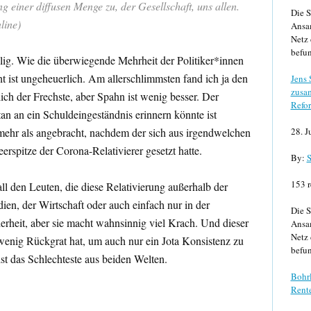
g einer diffusen Menge zu, der Gesellschaft, uns allen.
Die S
line)
Ansa
Netz 
befun
llig. Wie die überwiegende Mehrheit der Politiker*innen
t ist ungeheuerlich. Am allerschlimmsten fand ich ja den
Jens
zusa
ich der Frechste, aber Spahn ist wenig besser. Der
Refor
an an ein Schuldeingeständnis erinnern könnte ist
28. J
ehr als angebracht, nachdem der sich aus irgendwelchen
spitze der Corona-Relativierer gesetzt hatte.
By:
S
153 r
ll den Leuten, die diese Relativierung außerhalb der
dien, der Wirtschaft oder auch einfach nur in der
Die S
derheit, aber sie macht wahnsinnig viel Krach. Und dieser
Ansa
Netz 
u wenig Rückgrat hat, um auch nur ein Jota Konsistenz zu
befun
t das Schlechteste aus beiden Welten.
Bohrl
Rente