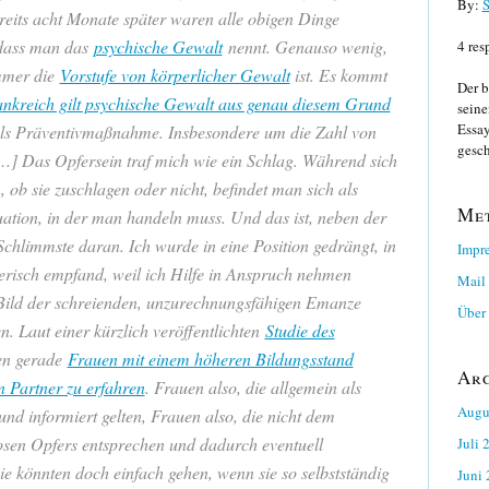
By:
S
reits acht Monate später waren alle obigen Dinge
, dass man das
psychische Gewalt
nennt. Genauso wenig,
4 res
immer die
Vorstufe von körperlicher Gewalt
ist. Es kommt
Der b
ankreich gilt psychische Gewalt aus genau diesem Grund
seine
Essay
ls Präventivmaßnahme. Insbesondere um die Zahl von
gesch
[…] Das Opfersein traf mich wie ein Schlag. Während sich
, ob sie zuschlagen oder nicht, befindet man sich als
Me
tuation, in der man handeln muss. Und das ist, neben der
Schlimmste daran. Ich wurde in eine Position gedrängt, in
Impr
sterisch empfand, weil ich Hilfe in Anspruch nehmen
Mail
s Bild der schreienden, unzurechnungsfähigen Emanze
Über 
. Laut einer kürzlich veröffentlichten
Studie des
en gerade
Frauen mit einem höheren Bildungsstand
Ar
n Partner zu erfahren
. Frauen also, die allgemein als
Augu
und informiert gelten, Frauen also, die nicht dem
flosen Opfers entsprechen und dadurch eventuell
Juli 
e könnten doch einfach gehen, wenn sie so selbstständig
Juni