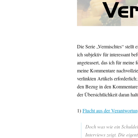
Die Serie „Vermischtes“ stell
ich subjektiv für interessant b
angeteasert, das ich für meine
meine Kommentare nachvollziehe
verlinkten Artikels erforderlic
den Bezug in den Kommentaren 
der Übersichtlichkeit daran halt
1)
Flucht aus der Verantwortun
Doch was wie ein Schuldeing
Interviews zeigt. Die eige