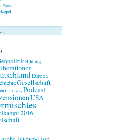
n Pietsch
 Happel
s
enpolitik
Bildung
iberationen
utschland
Europa
Gesellschaft
chichte
Podcast
en
Oral History
zensionen
USA
rmischtes
lkampf 2016
tschaft
 große Bücher-Liste