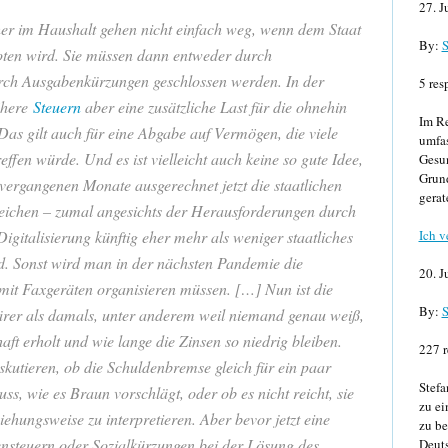
27. J
her im Haushalt gehen nicht einfach weg, wenn dem Staat
By:
S
ten wird. Sie müssen dann entweder durch
rch Ausgabenkürzungen geschlossen werden. In der
5 res
öhere
Steuern
aber eine zusätzliche Last für die ohnehin
Im Re
Das gilt auch für eine Abgabe auf Vermögen, die viele
umfa
reffen würde. Und es ist vielleicht auch keine so gute Idee,
Gesun
Grund
ergangenen Monate ausgerechnet jetzt die staatlichen
gerat
ichen – zumal angesichts der Herausforderungen durch
Ich v
gitalisierung künftig eher mehr als weniger staatliches
d. Sonst wird man in der nächsten Pandemie die
20. J
mit Faxgeräten organisieren müssen. […] Nun ist die
By:
S
ärer als damals, unter anderem weil niemand genau weiß,
haft erholt und wie lange die Zinsen so niedrig bleiben.
227 r
kutieren, ob die Schuldenbremse gleich für ein paar
Stefa
s, wie es Braun vorschlägt, oder ob es nicht reicht, sie
zu ei
ziehungsweise zu interpretieren. Aber bevor jetzt eine
zu be
ensteuern oder Sozialkürzungen bei der Lösung des
Deuts