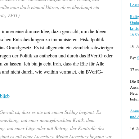
Lese
ollte man doch einmal klären, ob es überhaupt ein
itz, ZEIT)
Relig
Graha
kriti
 immer eine dumme Idee, dazu gemacht, um die Ideen
16.0
ischen Entscheidungen zu immunisieren. Fiskalpolitik
16. J
ins Grundgesetz. Es ist allgemein ein ziemlich schwieriger
agen der Politik zu entheben und durch das BVerfG oder
By:
S
zu lassen. Ich bin ja echt froh, dass die Ehe für Alle
37 re
und nicht durch, wie weithin vermutet, ein BVerfG-
Die S
Ansa
Netz 
blieb
befun
Anme
Gewalt ist, dass es nie mit einem Schlag beginnt. Es
und d
Bemerkung, mit einer unangebrachten Kritik, dem
g, mit einer Lüge oder mit Betrug, der Kontrolle des
16. J
ginnt es mit einer Lovestory. Meine Lovestory begann vor