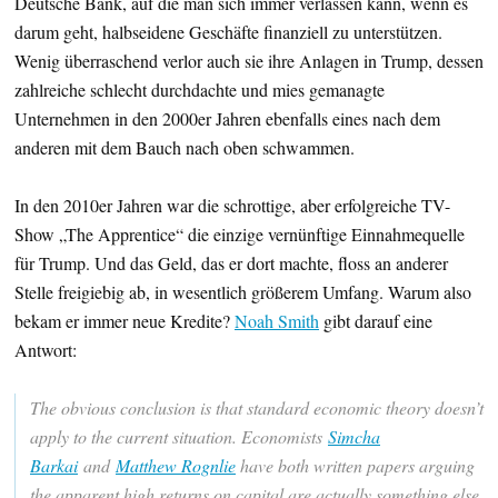
Deutsche Bank, auf die man sich immer verlassen kann, wenn es
darum geht, halbseidene Geschäfte finanziell zu unterstützen.
Wenig überraschend verlor auch sie ihre Anlagen in Trump, dessen
zahlreiche schlecht durchdachte und mies gemanagte
Unternehmen in den 2000er Jahren ebenfalls eines nach dem
anderen mit dem Bauch nach oben schwammen.
In den 2010er Jahren war die schrottige, aber erfolgreiche TV-
Show „The Apprentice“ die einzige vernünftige Einnahmequelle
für Trump. Und das Geld, das er dort machte, floss an anderer
Stelle freigiebig ab, in wesentlich größerem Umfang. Warum also
bekam er immer neue Kredite?
Noah Smith
gibt darauf eine
Antwort:
The obvious conclusion is that standard economic theory doesn’t
apply to the current situation. Economists
Simcha
Barkai
and
Matthew Rognlie
have both written papers arguing
the apparent high returns on capital are actually something else.