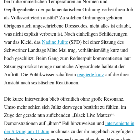
bei frühsommerlichen Temperaturen an Normen und
Gepflogenheiten der parlamentarischen Ordnung vorbei ihren Job
als Volksvertreterin ausübt? Zu solchen Ordnungen gehören
übrigens auch ungeschriebene Dresscodes, nicht alles ist erlaubt,
was nicht explizit verboten ist. Nach einhelligen Schilderungen
war das Kleid, das
Nadine Julitz
(SPD) bei einer Sitzung des
Schweriner Landtags Mitte Mai trug, verhältnismäßig kurz und
hoch geschlitzt. Beim Gang zum Rednerpult kommentierten laut
Sitzungsprotokoll einige männliche Abgeordnete halblaut den
Auftritt. Die Politikwissenschaftlerin
reagierte kurz
auf die ihrer
Ansicht nach sexistischen Reaktionen.
Die kurze Intervention blieb öffentlich ohne große Resonanz.
Umso mehr schien sich Julitz deswegen bestärkt zu fühlen, im
Zuge der gerade nun auflebenden „Black Live Matters“-
Demonstrationen auf „ihren“ Fall hinzuweisen und
intervenierte in
der Sitzung am 11 Juni
nochmals zu der ihr angeblich zugefügten
Beleidigung. Für sie seien Bemerkungen über ihren Hintern kein