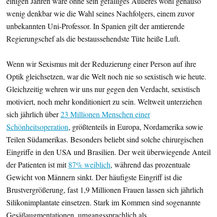
einigen Jahren wäre ohne sein gefälliges Äußeres wohl genauso
wenig denkbar wie die Wahl seines Nachfolgers, einem zuvor
unbekannten Uni-Professor. In Spanien gilt der amtierende
Regierungschef als die bestaussehendste Tüte heiße Luft.
Wenn wir Sexismus mit der Reduzierung einer Person auf ihre
Optik gleichsetzen, war die Welt noch nie so sexistisch wie heute.
Gleichzeitig wehren wir uns nur gegen den Verdacht, sexistisch
motiviert, noch mehr konditioniert zu sein. Weltweit unterziehen
sich jährlich über
23 Millionen Menschen einer
Schönheitsoperation
, größtenteils in Europa, Nordamerika sowie
Teilen Südamerikas. Besonders beliebt sind solche chirurgischen
Eingriffe in den USA und Brasilien. Der weit überwiegende Anteil
der Patienten ist mit
87% weiblich
, während das prozentuale
Gewicht von Männern sinkt. Der häufigste Eingriff ist die
Brustvergrößerung, fast 1,9 Millionen Frauen lassen sich jährlich
Silikonimplantate einsetzen. Stark im Kommen sind sogenannte
Gesäßaugmentationen, umgangssprachlich als