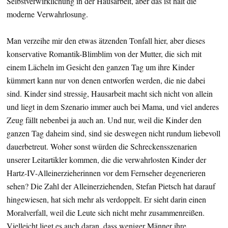
Selbstverwirklichung in der Hausarbeit, aber das ist halt die
moderne Verwahrlosung.
Man verzeihe mir den etwas ätzenden Tonfall hier, aber dieses
konservative Romantik-Blimblim von der Mutter, die sich mit
einem Lächeln im Gesicht den ganzen Tag um ihre Kinder
kümmert kann nur von denen entworfen werden, die nie dabei
sind. Kinder sind stressig, Hausarbeit macht sich nicht von allein
und liegt in dem Szenario immer auch bei Mama, und viel anderes
Zeug fällt nebenbei ja auch an. Und nur, weil die Kinder den
ganzen Tag daheim sind, sind sie deswegen nicht rundum liebevoll
dauerbetreut. Woher sonst würden die Schreckensszenarien
unserer Leitartikler kommen, die die verwahrlosten Kinder der
Hartz-IV-Alleinerzieherinnen vor dem Fernseher degenerieren
sehen? Die Zahl der Alleinerziehenden, Stefan Pietsch hat darauf
hingewiesen, hat sich mehr als verdoppelt. Er sieht darin einen
Moralverfall, weil die Leute sich nicht mehr zusammenreißen.
Vielleicht liegt es auch daran, dass weniger Männer ihre