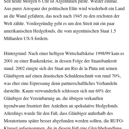
Seit heute Morgen 6 Uhr ist Argentinien pleite. Wieder einmal.
Aus purer Arroganz der politischen Elite wird wiederholt ein Land
an die Wand gefahren, das noch nach 1945 zu den reichsten der
Welt zählte. Vordergründig geht es um den Streit mit ein paar
amerikanischen Hedgefonds, die vom argentinischen Staat 1,5
Milliarden US-$ fordern.
Hintergrund: Nach einer heftigen Wirtschaftskrise 1998/99 kam es
2001 zu einer Bankenkrise, in dessen Folge der Staatsbankrott
stand. 2002 einigte sich der Staat am Rio de la Plata mit seinen
Gläubigern auf einen drastischen Schuldenschnitt von rund 70%,
was eher eine Erpressung denn partnerschaftliches Verhandeln
darstellte. Kaum verwunderlich schlossen sich nur 60% der
Gläubiger der Vereinbarung an, die übrigen verkauften
irgendwann frustriert ihre Anleihen an spekulative Hedgefonds.
Allerdings wurde für den Fall, dass Gläubiger außerhalb des
Moratoriums später besser abgefunden werden sollten, die RUFO-
Klausel aufgenommen, die in diesem Fall eine Gleichbehandlung