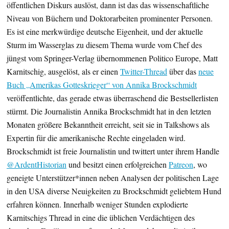
öffentlichen Diskurs auslöst, dann ist das das wissenschaftliche
Niveau von Büchern und Doktorarbeiten prominenter Personen.
Es ist eine merkwürdige deutsche Eigenheit, und der aktuelle
Sturm im Wasserglas zu diesem Thema wurde vom Chef des
jüngst vom Springer-Verlag übernommenen Politico Europe, Matt
Karnitschig, ausgelöst, als er einen
Twitter-Thread
über das
neue
Buch „Amerikas Gotteskrieger“ von Annika Brockschmidt
veröffentlichte, das gerade etwas überraschend die Bestsellerlisten
stürmt. Die Journalistin Annika Brockschmidt hat in den letzten
Monaten größere Bekanntheit erreicht, seit sie in Talkshows als
Expertin für die amerikanische Rechte eingeladen wird.
Brockschmidt ist freie Journalistin und twittert unter ihrem Handle
@ArdentHistorian
und besitzt einen erfolgreichen
Patreon
, wo
geneigte Unterstützer*innen neben Analysen der politischen Lage
in den USA diverse Neuigkeiten zu Brockschmidt geliebtem Hund
erfahren können. Innerhalb weniger Stunden explodierte
Karnitschigs Thread in eine die üblichen Verdächtigen des