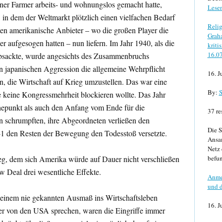
ner Farmer arbeits- und wohnungslos gemacht hatte,
Lese
in dem der Weltmarkt plötzlich einen vielfachen Bedarf
Relig
en amerikanische Anbieter – wo die großen Player die
Graha
r aufgesogen hatten – nun liefern. Im Jahr 1940, als die
kriti
16.0
bsackte, wurde angesichts des Zusammenbruchs
n japanischen Aggression die allgemeine Wehrpflicht
16. J
n, die Wirtschaft auf Krieg umzustellen. Das war eine
By:
S
ie keine Kongressmehrheit blockieren wollte. Das Jahr
epunkt als auch den Anfang vom Ende für die
37 re
n schrumpften, ihre Abgeordneten verließen den
Die S
41 den Resten der Bewegung den Todesstoß versetzte.
Ansa
Netz 
g, dem sich Amerika würde auf Dauer nicht verschließen
befun
w Deal drei wesentliche Effekte.
Anme
und d
in einem nie gekannten Ausmaß ins Wirtschaftsleben
16. J
ier von den USA sprechen, waren die Eingriffe immer