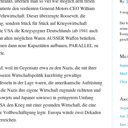
ränkt, überließ man so viel wie möglich dem freien
By:
S
krutierte den verdienten General-Motors-CEO William
4 res
hrwirtschaft. Dieser überzeugte Roosevelt, die
ag, sondern Stück für Stück auf Kriegswirtschaft
Der b
seine
ie USA die Kriegsgegner Deutschlands (ab 1941 auch
Essay
it allen möglichen Waren AUSSER Waffen beliefern.
gesch
irmen dann neue Kapazitäten aufbauen, PARALLEL zu
ie.
Me
Impr
, weil im Gegensatz etwa zu den Nazis, die mit ihrer
Mail
oseren Wirtschaftspolitik kurzfristig gewaltige
Über 
fesseln in der Lage waren, die amerikanische Aufrüstung
die Nazis ihre eigene Wirtschaft zugrunde richteten und
 Sowjets und Japaner sowieso) in geringerem Umfang
Ar
USA den Krieg mit einer gesunden Wirtschaft, die eine
Augu
ere Vollbeschäftigung legte. Europa würde zwei Dekaden
Juli 
erreichen.
Juni