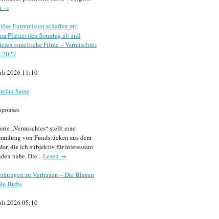
n →
iöse Extremisten schaffen mit
m Platner den Sonntag ab und
sieren israelische Filme – Vermischtes
7.2027
uli 2026 11:10
tefan Sasse
sponses
erie „Vermischtes“ stellt eine
mmlung von Fundstücken aus dem
dar, die ich subjektiv für interessant
den habe. Die...
Lesen →
rkungen zu Vertrauen – Die Blauen
ie Buffs
uli 2026 05:10