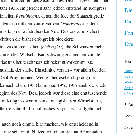
, nach drei Jahren des Second New Deal, 14,3% – ein Tief
hr 1933. Im gleichen Jahr jedoch entstand im Kongress
Die
ionellen
Republicans
, denen die Idee der Staatseingreife
Die
aten sich mit den konservativen
Democrats
aus dem
 Erfolg der aufstrebenden New Dealers verunsichert
Feh
ritten die bisher erfolgreich blockierte
Eve
sich zukommen sahen (
civil rights
), die Schwarzen mehr
ginnenden Wirtschaftsaufschwung zusprechen könnte.
Em
, das uns heute schmerzlich bekannt vorkommt: sie
shalt, der starke Einschnitte vorsah – vor allem bei den
Ameri
deuts
-Deal-Programmen. Wenig überraschend sprang die
Wider
der nach oben: 1938 betrug sie 19%, 1939 sank sie wieder
Schie
eginn des New Deal jedoch war diese eine enttäuschende
04.0
 im Kongress waren von dem legislativen Wirbelsturm,
5. Au
tten, erschöpft. Ihr politisches Kapital war aufgebraucht.
By:
S
e auch noch einmal klar machen, wie entscheidend in
57 re
krieg sein wird. Nutzen wir einen sich aufdrängenden