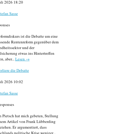
uli 2026 18:20
tefan Sasse
ponses
formdiskurs ist die Debatte um eine
ssende Rentenreform gegenüber dem
dheitssektor und der
sicherung etwas ins Hintertreffen
en, aber...
Lesen →
erliere die Debatte
uli 2026 10:02
tefan Sasse
esponses
n Pietsch hat mich gebeten, Stellung
nem Artikel von Frank Lübberding
ziehen. Er argumentiert, dass
chlands politische Krise weniger...