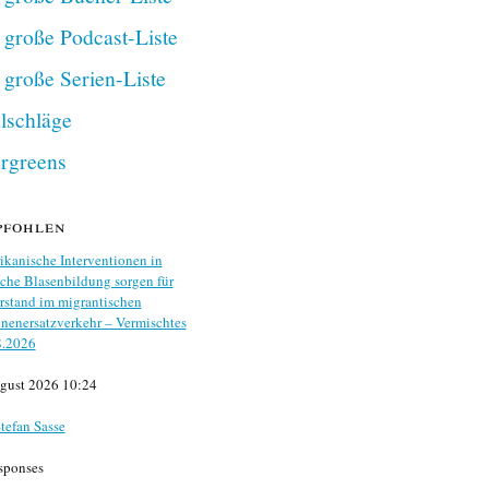
 große Podcast-Liste
 große Serien-Liste
lschläge
rgreens
pfohlen
kanische Interventionen in
che Blasenbildung sorgen für
stand im migrantischen
nenersatzverkehr – Vermischtes
8.2026
gust 2026 10:24
tefan Sasse
sponses