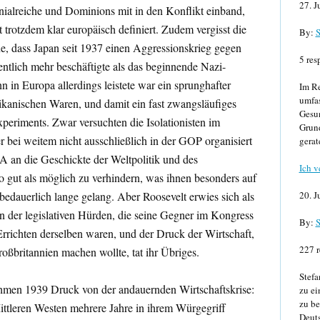
27. J
ialreiche und Dominions mit in den Konflikt einband,
t trotzdem klar europäisch definiert. Zudem vergisst die
By:
S
ne, dass Japan seit 1937 einen Aggressionskrieg gegen
5 res
ntlich mehr beschäftigte als das beginnende Nazi-
 in Europa allerdings leistete war ein sprunghafter
Im Re
umfa
kanischen Waren, und damit ein fast zwangsläufiges
Gesun
xperiments. Zwar versuchten die Isolationisten im
Grund
r bei weitem nicht ausschließlich in der GOP organisiert
gerat
 an die Geschickte der Weltpolitik und des
Ich v
o gut als möglich zu verhindern, was ihnen besonders auf
edauerlich lange gelang. Aber Roosevelt erwies sich als
20. J
 der legislativen Hürden, die seine Gegner im Kongress
By:
S
Errichten derselben waren, und der Druck der Wirtschaft,
227 r
oßbritannien machen wollte, tat ihr Übriges.
Stefa
hmen 1939 Druck von der andauernden Wirtschaftskrise:
zu ei
zu be
ittleren Westen mehrere Jahre in ihrem Würgegriff
Deuts