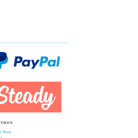
toren
n Sasse
ne