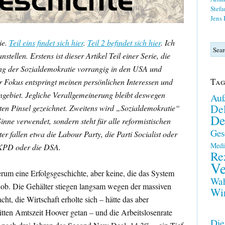
Stefa
Jens
ie.
Teil eins findet sich hier
.
Teil 2 befindet sich hier
. Ich
ellen. Erstens ist dieser Artikel Teil einer Serie, die
ang der Sozialdemokratie vorrangig in den USA und
Tag
r Fokus entspringt meinen persönlichen Interessen und
gebiet. Jegliche Verallgemeinerung bleibt deswegen
Auß
Del
ten Pinsel gezeichnet. Zweitens wird „Sozialdemokratie“
De
inne verwendet, sondern steht für alle reformistischen
Ges
er fallen etwa die Labour Party, die Parti Socialist oder
Medi
e KPD oder die DSA.
Re
Ve
m eine Erfolgsgeschichte, aber keine, die das System
Wah
hob. Die Gehälter stiegen langsam wegen der massiven
Wir
, die Wirtschaft erholte sich – hätte das aber
itten Amtszeit Hoover getan – und die Arbeitslosenrate
Die