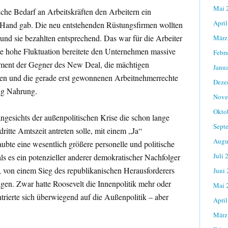
Mai 
iche Bedarf an Arbeitskräften den Arbeitern ein
April
 Hand gab. Die neu entstehenden Rüstungsfirmen wollten
, und sie bezahlten entsprechend. Das war für die Arbeiter
März
 die hohe Fluktuation bereitete den Unternehmen massive
Febr
ent der Gegner des New Deal, die mächtigen
Janu
en und die gerade erst gewonnenen Arbeitnehmerrechte
Deze
ig Nahrung.
Nove
Okto
angesichts der außenpolitischen Krise die schon lange
Sept
dritte Amtszeit antreten solle, mit einem „Ja“
Augu
laubte eine wesentlich größere personelle und politische
Juli 
ls es ein potenzieller anderer demokratischer Nachfolger
n, von einem Sieg des republikanischen Herausforderers
Juni
en. Zwar hatte Roosevelt die Innenpolitik mehr oder
Mai 
rierte sich überwiegend auf die Außenpolitik – aber
April
März