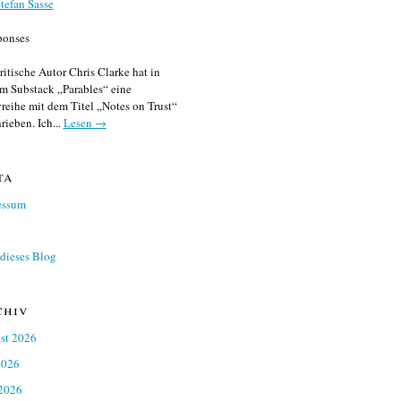
tefan Sasse
ponses
ritische Autor Chris Clarke hat in
m Substack „Parables“ eine
reihe mit dem Titel „Notes on Trust“
rieben. Ich...
Lesen →
ta
essum
dieses Blog
chiv
st 2026
2026
 2026