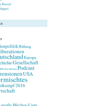
n Pietsch
 Happel
s
enpolitik
Bildung
iberationen
utschland
Europa
Gesellschaft
chichte
Podcast
en
Oral History
zensionen
USA
rmischtes
lkampf 2016
tschaft
 große Bücher-Liste