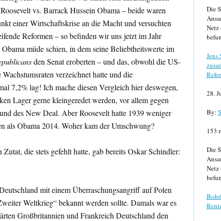
Die S
 Roosevelt vs. Barrack Hussein Obama – beide waren
Ansa
kt einer Wirtschaftskrise an die Macht und versuchten
Netz 
eifende Reformen – so befinden wir uns jetzt im Jahr
befun
m Obama müde schien, in dem seine Beliebtheitswerte im
Jens
publicans
den Senat eroberten – und das, obwohl die US-
zusa
e Wachstumsraten verzeichnet hatte und die
Refor
nmal 7,2% lag! Ich mache diesen Vergleich hier deswegen,
28. J
ken Lager gerne kleingeredet werden, vor allem gegen
s und des New Deal. Aber Roosevelt hatte 1939 weniger
By:
S
igen als Obama 2014. Woher kam der Umschwung?
153 r
Die S
utat, die stets gefehlt hatte, gab bereits Oskar Schindler:
Ansa
Netz 
befun
 Deutschland mit einem Überraschungsangriff auf Polen
Bohrl
„Zweiter Weltkrieg“ bekannt werden sollte. Damals war es
Rente
klärten Großbritannien und Frankreich Deutschland den