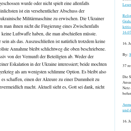
schossen wurde oder nicht spielt eine allenfalls
Lese
nlichsten ist ein versehentlicher Abschuss der
Relig
e ukrainische Militärmaschine zu erwischen. Die Ukrainer
Graha
ern man ihnen nicht die Fingierung eines Zwischenfalls
kriti
16.0
ten keine Luftwaffe haben, die man abschießen müsste.
sein als das. Auszuschließen ist natürlich trotzdem keine
16. J
vollste Annahme bleibt schlichtweg die oben beschriebene.
By:
S
siv von der Vernunft der Beteiligten ab. Weder der
ner Eskalation in der Ukraine interessiert; beide mochten
37 re
rkrieg als am wenigsten schlimme Option. Es bleibt also
Die S
 es schaffen, einen der Akteure zu einer Dummheit zu
Ansa
vermeidlich macht. Aktuell sieht es, Gott sei dank, nicht
Netz 
befun
Anme
und d
16. J