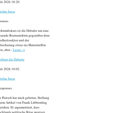
uli 2026 18:20
tefan Sasse
ponses
formdiskurs ist die Debatte um eine
ssende Rentenreform gegenüber dem
dheitssektor und der
sicherung etwas ins Hintertreffen
en, aber...
Lesen →
erliere die Debatte
uli 2026 10:02
tefan Sasse
esponses
n Pietsch hat mich gebeten, Stellung
nem Artikel von Frank Lübberding
ziehen. Er argumentiert, dass
chlands politische Krise weniger...