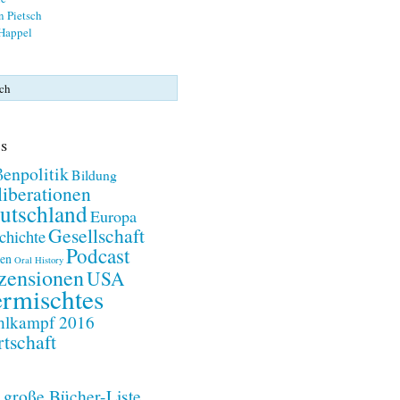
n Pietsch
 Happel
s
enpolitik
Bildung
iberationen
utschland
Europa
Gesellschaft
chichte
Podcast
en
Oral History
zensionen
USA
rmischtes
lkampf 2016
tschaft
 große Bücher-Liste