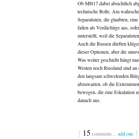
Ob MH17 dabei absichtlich abge
technische Rolle. Am wahrschei
Separatisten, die glaubten, ein
fallen als Verdächtige aus, sof
unterstellt, weil die Separatis
Auch die Russen dürften klüger 
dieser Optionen, aber die sinn
Was weiter geschieht hängt mas
Westen noch Russland sind an ei
den langsam schwelenden Bürge
abzuwarten, ob die Extremisten
bewegen, die eine Eskalation un
danach aus.
{
15
}
comments…
add one