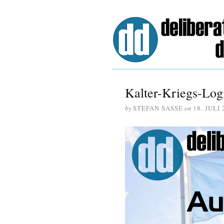
Kalter-Kriegs-Log
by
STEFAN SASSE
on
18. JULI 