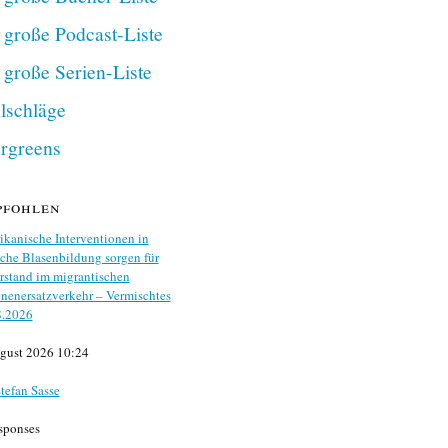
 große Podcast-Liste
 große Serien-Liste
lschläge
rgreens
pfohlen
kanische Interventionen in
che Blasenbildung sorgen für
stand im migrantischen
nenersatzverkehr – Vermischtes
8.2026
gust 2026 10:24
tefan Sasse
sponses