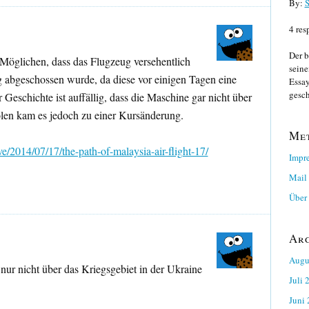
By:
S
4 res
Der b
 Möglichen, dass das Flugzeug versehentlich
seine
 abgeschossen wurde, da diese vor einigen Tagen eine
Essay
gesch
 Geschichte ist auffällig, dass die Maschine gar nicht über
Polen kam es jedoch zu einer Kursänderung.
Me
ve/2014/07/17/the-path-of-malaysia-air-flight-17/
Impr
Mail
Über 
Ar
Augu
nur nicht über das Kriegsgebiet in der Ukraine
Juli 
Juni