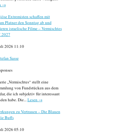
n →
iöse Extremisten schaffen mit
m Platner den Sonntag ab und
sieren israelische Filme – Vermischtes
7.2027
uli 2026 11:10
tefan Sasse
sponses
erie „Vermischtes“ stellt eine
mmlung von Fundstücken aus dem
dar, die ich subjektiv für interessant
den habe. Die...
Lesen →
rkungen zu Vertrauen – Die Blauen
ie Buffs
uli 2026 05:10