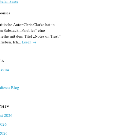
tefan Sasse
ponses
ritische Autor Chris Clarke hat in
m Substack „Parables“ eine
reihe mit dem Titel „Notes on Trust“
rieben. Ich...
Lesen →
ta
essum
dieses Blog
chiv
st 2026
2026
 2026