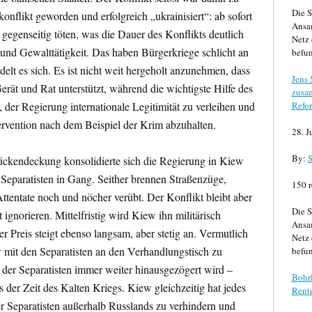
Die S
konflikt geworden und erfolgreich „ukrainisiert“: ab sofort
Ansa
gegenseitig töten, was die Dauer des Konflikts deutlich
Netz 
 und Gewalttätigkeit. Das haben Bürgerkriege schlicht an
befun
elt es sich. Es ist nicht weit hergeholt anzunehmen, dass
Jens
erät und Rat unterstützt, während die wichtigste Hilfe des
zusa
 der Regierung internationale Legitimität zu verleihen und
Refor
ervention nach dem Beispiel der Krim abzuhalten.
28. J
By:
S
ückendeckung konsolidierte sich die Regierung in Kiew
e Separatisten in Gang. Seither brennen Straßenzüge,
150 r
ttentate noch und nöcher verübt. Der Konflikt bleibt aber
Die S
t ignorieren. Mittelfristig wird Kiew ihn militärisch
Ansa
 Preis steigt ebenso langsam, aber stetig an. Vermutlich
Netz 
ew mit den Separatisten an den Verhandlungstisch zu
befun
der Separatisten immer weiter hinausgezögert wird –
Bohrl
s der Zeit des Kalten Kriegs. Kiew gleichzeitig hat jedes
Rente
r Separatisten außerhalb Russlands zu verhindern und