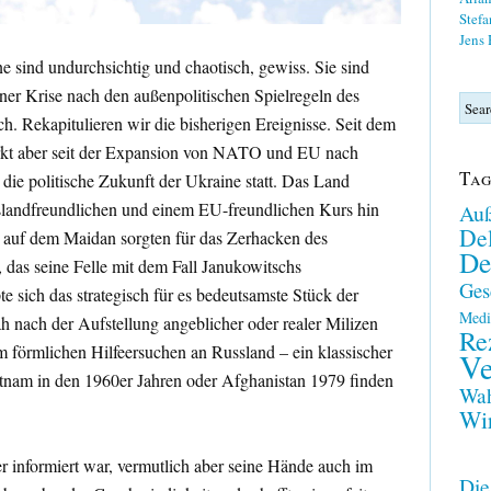
Stefa
Jens
e sind undurchsichtig und chaotisch, gewiss. Sie sind
iner Krise nach den außenpolitischen Spielregeln des
ch. Rekapitulieren wir die bisherigen Ereignisse. Seit dem
tärkt aber seit der Expansion von NATO und EU nach
Tag
die politische Zukunft der Ukraine statt. Das Land
landfreundlichen und einem EU-freundlichen Kurs hin
Auß
Del
se auf dem Maidan sorgten für das Zerhacken des
De
das seine Felle mit dem Fall Janukowitschs
Ges
sich das strategisch für es bedeutsamste Stück der
Medi
h nach der Aufstellung angeblicher oder realer Milizen
Re
 förmlichen Hilfeersuchen an Russland – ein klassischer
Ve
etnam in den 1960er Jahren oder Afghanistan 1979 finden
Wah
Wir
r informiert war, vermutlich aber seine Hände auch im
Die