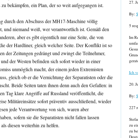
27. J
 zu bekämpfen, ein Plan, der so weit aufgegangen ist.
By:
S
ung durch den Abschuss der MH17-Maschine völlig
5 res
tot, und niemand weiß, wer verantwortlich ist. Gemäß den
anderen, aber es gibt eigentlich nur eine Seite, die von
Im Re
umfa
die der Hardliner, gleich welcher Seite. Der Konflikt ist so
Gesun
iten der Zeitungen gedrängt und zwingt die Teilnehmer,
Grund
und der Westen befinden sich sofort wieder in einer
gerat
romiss unmöglich macht, der einem jeden Extremisten
Ich v
ss, gleich ob er die Vernichtung der Separatisten oder die
20. J
cht. Beide Seiten taten ihnen denn auch den Gefallen: in
Tag klare Angriffe auf Russland veröffentlicht, die
By:
S
eise Militäreinsätze sofort präventiv ausschließend, wieder
227 r
esen jede Verantwortung von sich, waren aber
en, sofern sie die Separatisten nicht fallen lassen
Stefa
als diesen weiterhin zu helfen.
zu ei
zu be
Deuts