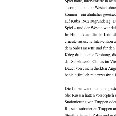
Spiel hatte, intervenierte in a
accompli, den der Westen ohne
können – ein ähnlicher
gamble
auf Kuba 1962 zugrundelag. De
Spiel – und der Westen war defin
Im Hinblick auf die der Krim äh
erneute russische Intervention
dem Säbel rasselte und für den 
Krieg drohte, eine Drohung, di
das Säbelrasseln Chinas im Vi
Dauer von einem direkten Angr
behielt (freilich mit exzessiv
Die Linien waren damit abgestec
(die Russen hatten vorsorglich 
Stationierung von Truppen oder
Russen stationierten Truppen 
Streitkräfte nach Polen und in 