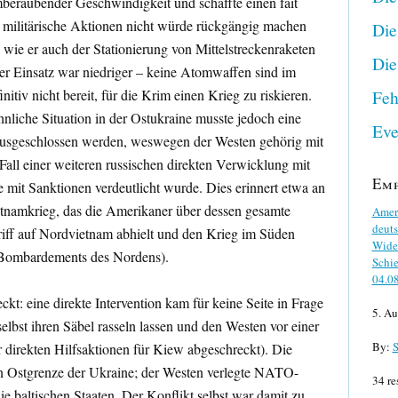
temberaubender Geschwindigkeit und schaffte einen fait
 militärische Aktionen nicht würde rückgängig machen
Die
, wie er auch der Stationierung von Mittelstreckenraketen
Die
r Einsatz war niedriger – keine Atomwaffen sind im
itiv nicht bereit, für die Krim einen Krieg zu riskieren.
Feh
nliche Situation in der Ostukraine musste jedoch eine
Eve
 ausgeschlossen werden, weswegen der Westen gehörig mit
Fall einer weiteren russischen direkten Verwicklung mit
Em
e mit Sanktionen verdeutlicht wurde. Dies erinnert etwa an
etnamkrieg, das die Amerikaner über dessen gesamte
Ameri
deuts
iff auf Nordvietnam abhielt und den Krieg im Süden
Wider
en Bombardements des Nordens).
Schie
04.0
kt: eine direkte Intervention kam für keine Seite in Frage
5. Au
selbst ihren Säbel rasseln lassen und den Westen vor einer
By:
S
 direkten Hilfsaktionen für Kiew abgeschreckt). Die
an Ostgrenze der Ukraine; der Westen verlegte NATO-
34 re
die baltischen Staaten. Der Konflikt selbst war damit zu