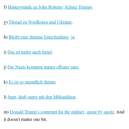
f)
Hintergründe zu John Roberts‘ Schutz Trumps
.
g)
Thread zu Nordkorea und Ukraine
.
h)
Bleibt eine dumme Entscheidung, ja
.
i)
Das ist leider auch Israel
.
j)
Die Nazis kommen immer offener raus.
k)
Es ist so unendlich dumm
.
l)
Jupp, läuft super mit den Milliardären
.
m)
Donald Trump’s contempt for the military, quote by quote
. And
it doesn’t matter one bit.