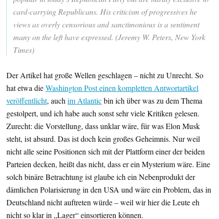
card-carrying Republicans. His criticism of progressives he
views as overly censorious and sanctimonious is a sentiment
many on the left have expressed. (Jeremy W. Peters, New York
Times)
Der Artikel hat große Wellen geschlagen – nicht zu Unrecht. So
hat etwa die
Washington Post einen kompletten Antwortartikel
veröffentlicht
, auch
im Atlantic
bin ich über was zu dem Thema
gestolpert, und ich habe auch sonst sehr viele Kritiken gelesen.
Zurecht: die Vorstellung, dass unklar wäre, für was Elon Musk
steht, ist absurd. Das ist doch kein großes Geheimnis. Nur weil
nicht alle seine Positionen sich mit der Plattform einer der beiden
Parteien decken, heißt das nicht, dass er ein Mysterium wäre. Eine
solch binäre Betrachtung ist glaube ich ein Nebenprodukt der
dämlichen Polarisierung in den USA und wäre ein Problem, das in
Deutschland nicht auftreten würde – weil wir hier die Leute eh
nicht so klar in „Lager“ einsortieren können.