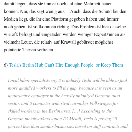
damit liegen, dass sie immer noch auf eine Mehrheit bauen
können. Nur, das sagt wenig aus. – Auch, dass die Schuld bei den
Medien liegt, die ihr eine Plattform gegeben haben und immer
noch geben, ist vollkommen richtig. Das Problem ist hier dasselbe
wie oft: befragt und eingeladen werden weniger Expert*innen als
vielmehr Leute, die relativ auf Krawall gebürstet möglichst
pointierte Thesen vertreten.
6)
Tesla’s Berlin Hub Can’t Hire Enough People, or Keep Them
Local labor specialists say it is unlikely Tesla will be able to find
more qualified workers to fill the gap, because it is seen as an
unattractive employer in the heavily unionized German auto
sector, and it competes with rival carmaker Volkswagen for
skilled workers in the Berlin area. […] According to the
German metalworkers union IG Metall, Tesla is paying 20
percent less than similar businesses based on staff contracts and