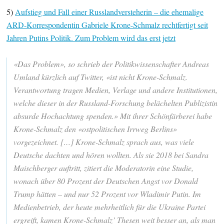
5)
Aufstieg und Fall einer Russlandversteherin – die ehemalige
ARD-Korrespondentin Gabriele Krone-Schmalz rechtfertigt seit
Jahren Putins Politik. Zum Problem wird das erst jetzt
«Das Problem», so schrieb der Politikwissenschafter Andreas
Umland kürzlich auf Twitter, «ist nicht Krone-Schmalz.
Verantwortung tragen Medien, Verlage und andere Institutionen,
welche dieser in der Russland-Forschung belächelten Publizistin
absurde Hochachtung spenden.» Mit ihrer Schönfärberei habe
Krone-Schmalz den «ostpolitischen Irrweg Berlins»
vorgezeichnet. […] Krone-Schmalz sprach aus, was viele
Deutsche dachten und hören wollten. Als sie 2018 bei Sandra
Maischberger auftritt, zitiert die Moderatorin eine Studie,
wonach über 80 Prozent der Deutschen Angst vor Donald
Trump hätten – und nur 52 Prozent vor Wladimir Putin. Im
Medienbetrieb, der heute mehrheitlich für die Ukraine Partei
ergreift, kamen Krone-Schmalz’ Thesen weit besser an, als man