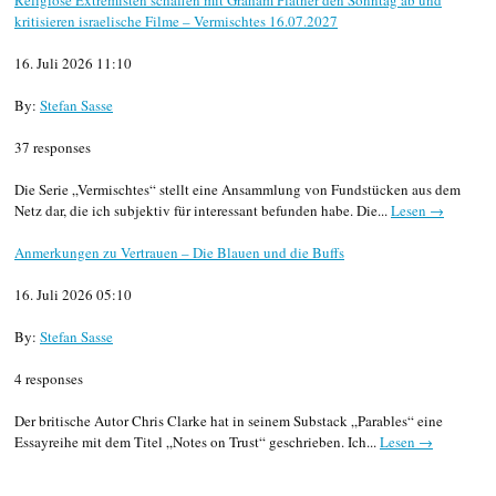
Religiöse Extremisten schaffen mit Graham Platner den Sonntag ab und
kritisieren israelische Filme – Vermischtes 16.07.2027
16. Juli 2026 11:10
By:
Stefan Sasse
37 responses
Die Serie „Vermischtes“ stellt eine Ansammlung von Fundstücken aus dem
Netz dar, die ich subjektiv für interessant befunden habe. Die...
Lesen →
Anmerkungen zu Vertrauen – Die Blauen und die Buffs
16. Juli 2026 05:10
By:
Stefan Sasse
4 responses
Der britische Autor Chris Clarke hat in seinem Substack „Parables“ eine
Essayreihe mit dem Titel „Notes on Trust“ geschrieben. Ich...
Lesen →