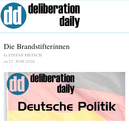
Die Brandstifterinnen
by
STEFAN PIETSCH
on
22. JUNI 2020