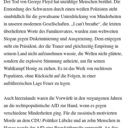
Der Tod von George Floyd hat unzählige Menschen berührt. Die
Ermordung des Schwarzen durch einen weißen Polizisten steht
sinnbildlich für die gewaltsame Unterdrückung von Minderheiten
in unseren modernen Gesellschaften. „I can’t breathe“, die letzten
überlieferten Worte des Familienvaters, wurden zum weltweiten
Slogan gegen Diskriminierung und Ausgrenzung. Dem entgegen
steht ein Präsident, der die Trauer und gleichzeitig Empörung in
seinem Land nicht aufzunehmen wusste, die Wellen nicht glättete,
sondern die explosive Stimmung anheizte, um für seinen
Wahlkampf Honig zu ziehen. Es ist das Werk von ruchlosen
Populisten, ohne Rücksicht auf die Folgen, in einer
aufrührerischen Lage Feuer zu legen.
Auch hierzulande waren die Vorwürfe in den vergangenen Jahren
an die rechtspopulistische AfD zur Hand, wenn es gegen
verschiedene Minderheiten ging. Für die rassistisch motivierten
Morde an dem CDU-Politiker Lübcke und an zehn Menschen in
Hanau wurde der AfD eine Brandstifterrolle unterstellt. An dies